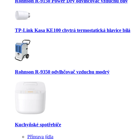
Rohnson R-9150 Power Dry odvlhčovač vzduchu bílý
TP-Link Kasa KE100 chytrá termostatická hlavice bílá
Rohnson R-9350 odvlhčovač vzduchu modrý
Kuchyňské spotřebiče
Příprava jídla