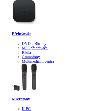
Přehrávače
DVD a Blu-ray
MP3 přehrávače
Rádia
Gramofony
Multimediální centra
Mikrofony
K PC