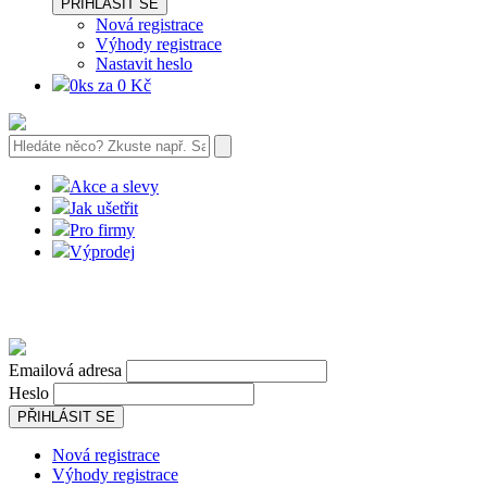
PŘIHLÁSIT SE
Nová registrace
Výhody registrace
Nastavit heslo
0ks za 0 Kč
Akce a slevy
Jak ušetřit
Pro firmy
Výprodej
Emailová adresa
Heslo
PŘIHLÁSIT SE
Nová registrace
Výhody registrace