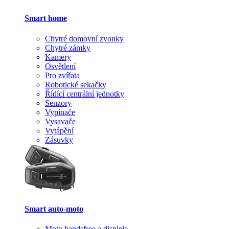
Smart home
Chytré domovní zvonky
Chytré zámky
Kamery
Osvětlení
Pro zvířata
Robotické sekačky
Řídící centrální jednotky
Senzory
Vypínače
Vysavače
Vytápění
Zásuvky
Smart auto-moto
Moto handsfree a displeje