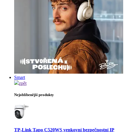
Smart
zpět
Nejoblíbenější produkty
TP-Link Tapo C520WS venkovní bezpečnostní IP