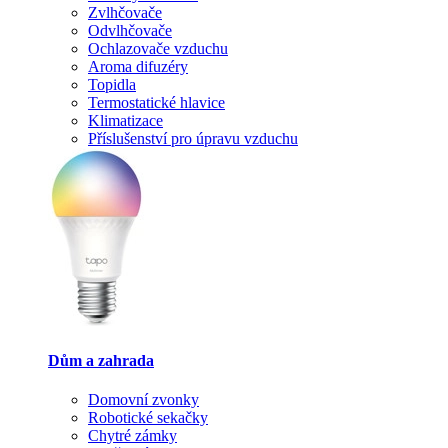
Zvlhčovače
Odvlhčovače
Ochlazovače vzduchu
Aroma difuzéry
Topidla
Termostatické hlavice
Klimatizace
Příslušenství pro úpravu vzduchu
Dům a zahrada
Domovní zvonky
Robotické sekačky
Chytré zámky