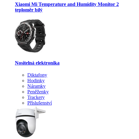
Xiaomi Mi Temperature and Humidity Monitor 2
teploměr bílý
Nositelná elektronika
Diktafony
Hodinky
Náramky
Peněženky
Trackery
Příslušenství