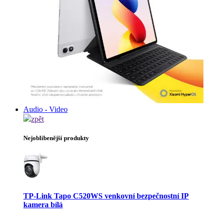
Audio - Video
zpět
Nejoblíbenější produkty
TP-Link Tapo C520WS venkovní bezpečnostní IP
kamera bílá