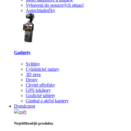
Vybavení do nouzových situací
Autochladničky
Gadgety
Svítilny
Cyklistické radary
3D pera
Drony
Chytré přívěsky
GPS lokátory
Grafické tablety
Gimbal a akční kamery
Domácnost
zpět
Nejoblíbenější produkty