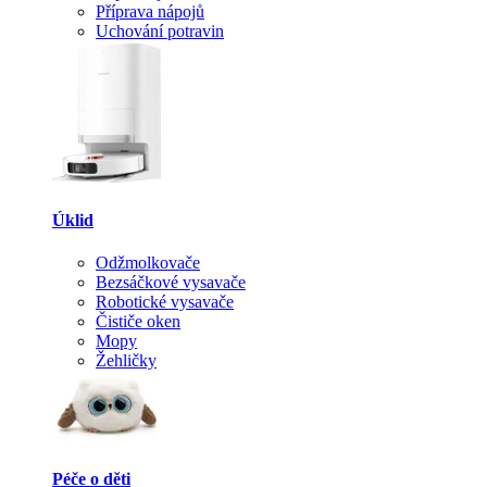
Příprava nápojů
Uchování potravin
Úklid
Odžmolkovače
Bezsáčkové vysavače
Robotické vysavače
Čističe oken
Mopy
Žehličky
Péče o děti