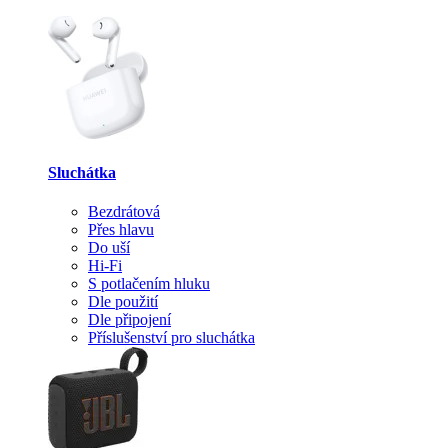
Sluchátka
Bezdrátová
Přes hlavu
Do uší
Hi-Fi
S potlačením hluku
Dle použití
Dle připojení
Příslušenství pro sluchátka