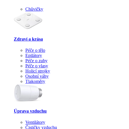
Chůvičky
Zdraví a krása
Péče o tělo
Epilátory
Péče o zuby
Péče o vlasy
Holicí strojky
Osobní váhy
Tlakoměry
Úprava vzduchu
Ventilátory
Čističky vzduchu