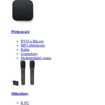
Přehrávače
DVD a Blu-ray
MP3 přehrávače
Rádia
Gramofony
Multimediální centra
Mikrofony
K PC