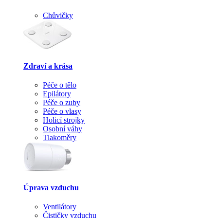
Chůvičky
Zdraví a krása
Péče o tělo
Epilátory
Péče o zuby
Péče o vlasy
Holicí strojky
Osobní váhy
Tlakoměry
Úprava vzduchu
Ventilátory
Čističky vzduchu