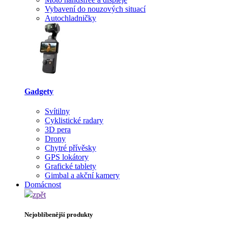
Vybavení do nouzových situací
Autochladničky
Gadgety
Svítilny
Cyklistické radary
3D pera
Drony
Chytré přívěsky
GPS lokátory
Grafické tablety
Gimbal a akční kamery
Domácnost
zpět
Nejoblíbenější produkty