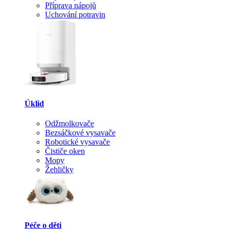
Příprava nápojů
Uchování potravin
Úklid
Odžmolkovače
Bezsáčkové vysavače
Robotické vysavače
Čističe oken
Mopy
Žehličky
Péče o děti