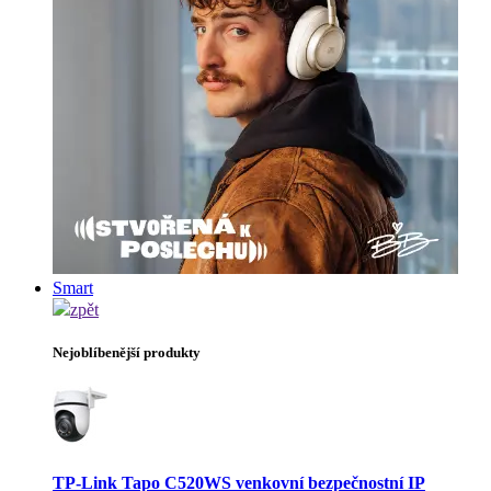
Smart
zpět
Nejoblíbenější produkty
TP-Link Tapo C520WS venkovní bezpečnostní IP