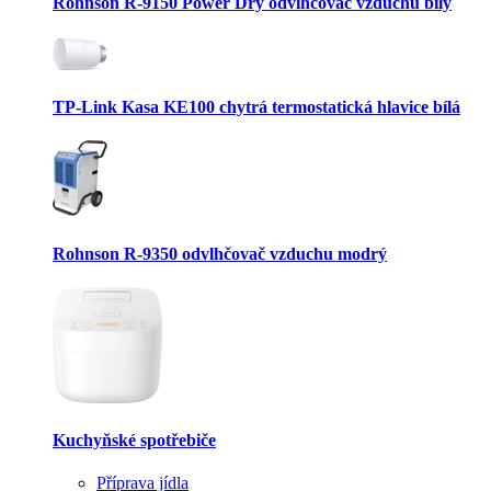
Rohnson R-9150 Power Dry odvlhčovač vzduchu bílý
TP-Link Kasa KE100 chytrá termostatická hlavice bílá
Rohnson R-9350 odvlhčovač vzduchu modrý
Kuchyňské spotřebiče
Příprava jídla