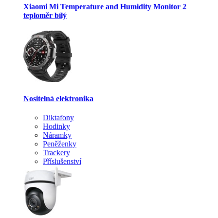
Xiaomi Mi Temperature and Humidity Monitor 2
teploměr bílý
Nositelná elektronika
Diktafony
Hodinky
Náramky
Peněženky
Trackery
Příslušenství