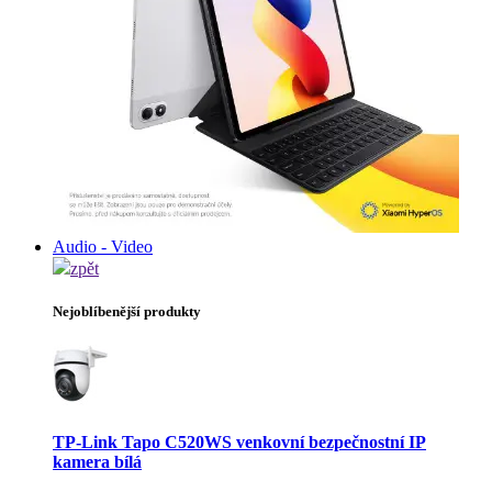
Audio - Video
zpět
Nejoblíbenější produkty
TP-Link Tapo C520WS venkovní bezpečnostní IP
kamera bílá