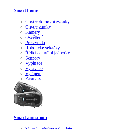
Smart home
Chytré domovní zvonky
Chytré zámky
Kamery
Osvětlení
Pro zvířata
Robotické sekačky
Řídící centrální jednotky
Senzory
Vypínače
Vysavače
Vytápění
Zásuvky
Smart auto-moto
Moto handsfree a displeje