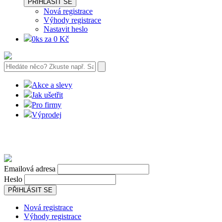
PŘIHLÁSIT SE
Nová registrace
Výhody registrace
Nastavit heslo
0ks za 0 Kč
Akce a slevy
Jak ušetřit
Pro firmy
Výprodej
Emailová adresa
Heslo
PŘIHLÁSIT SE
Nová registrace
Výhody registrace