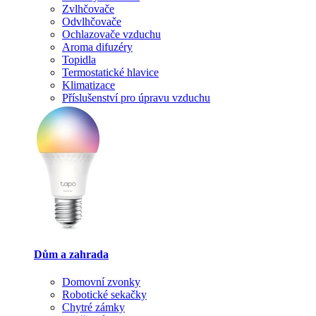
Zvlhčovače
Odvlhčovače
Ochlazovače vzduchu
Aroma difuzéry
Topidla
Termostatické hlavice
Klimatizace
Příslušenství pro úpravu vzduchu
Dům a zahrada
Domovní zvonky
Robotické sekačky
Chytré zámky