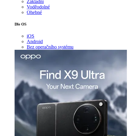
Základní
Voděodolné
Ohebné
Dle OS
iOS
Android
Bez operačního systému