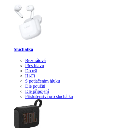
Sluchátka
Bezdrátová
Přes hlavu
Do uší
Hi-Fi
S potlačením hluku
Dle použití
Dle připojení
Příslušenství pro sluchátka