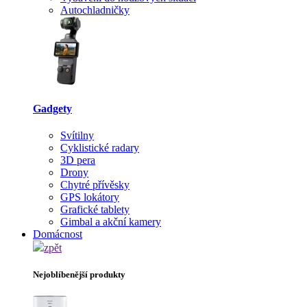
Autochladničky
Gadgety
Svítilny
Cyklistické radary
3D pera
Drony
Chytré přívěsky
GPS lokátory
Grafické tablety
Gimbal a akční kamery
Domácnost
zpět
Nejoblíbenější produkty