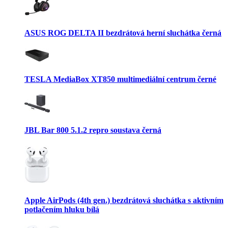
ASUS ROG DELTA II bezdrátová herní sluchátka černá
TESLA MediaBox XT850 multimediální centrum černé
JBL Bar 800 5.1.2 repro soustava černá
Apple AirPods (4th gen.) bezdrátová sluchátka s aktivním
potlačením hluku bílá