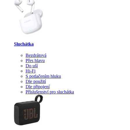
Sluchátka
Bezdrátová
Přes hlavu
Do uší
Hi-Fi
S potlačením hluku
Dle použití
Dle připojení
Příslušenství pro sluchátka