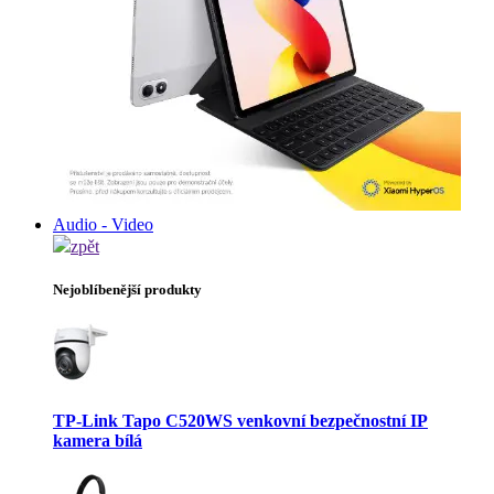
Audio - Video
zpět
Nejoblíbenější produkty
TP-Link Tapo C520WS venkovní bezpečnostní IP
kamera bílá