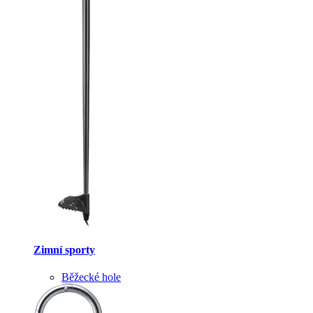
Zimní sporty
Běžecké hole