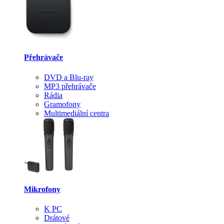
Přehrávače
DVD a Blu-ray
MP3 přehrávače
Rádia
Gramofony
Multimediální centra
Mikrofony
K PC
Drátové