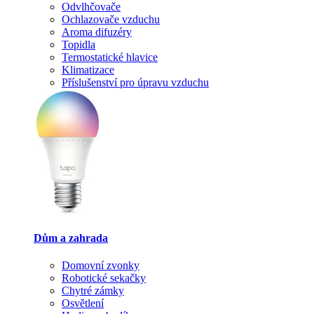
Odvlhčovače
Ochlazovače vzduchu
Aroma difuzéry
Topidla
Termostatické hlavice
Klimatizace
Příslušenství pro úpravu vzduchu
Dům a zahrada
Domovní zvonky
Robotické sekačky
Chytré zámky
Osvětlení