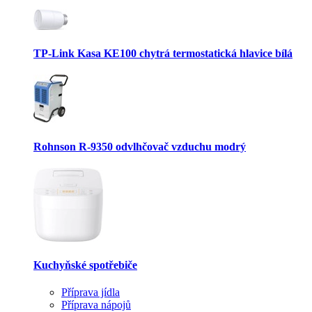
TP-Link Kasa KE100 chytrá termostatická hlavice bílá
Rohnson R-9350 odvlhčovač vzduchu modrý
Kuchyňské spotřebiče
Příprava jídla
Příprava nápojů