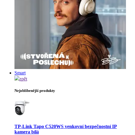
Smart
zpět
Nejoblíbenější produkty
TP-Link Tapo C520WS venkovní bezpečnostní IP
kamera bílá