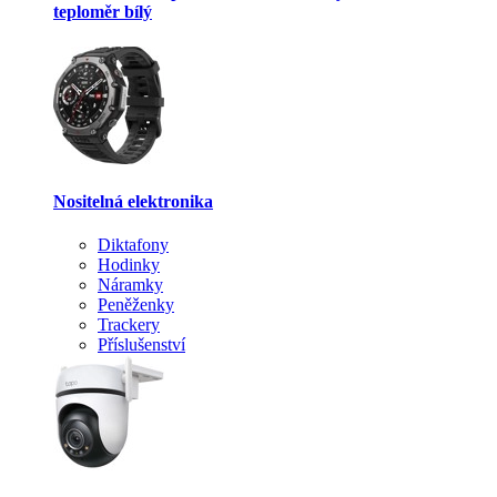
teploměr bílý
Nositelná elektronika
Diktafony
Hodinky
Náramky
Peněženky
Trackery
Příslušenství