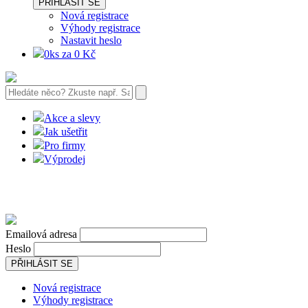
PŘIHLÁSIT SE
Nová registrace
Výhody registrace
Nastavit heslo
0ks za 0 Kč
Akce a slevy
Jak ušetřit
Pro firmy
Výprodej
Emailová adresa
Heslo
PŘIHLÁSIT SE
Nová registrace
Výhody registrace