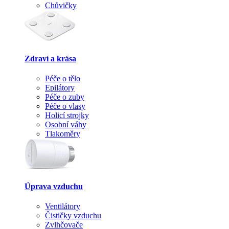
Chůvičky
Zdraví a krása
Péče o tělo
Epilátory
Péče o zuby
Péče o vlasy
Holicí strojky
Osobní váhy
Tlakoměry
Úprava vzduchu
Ventilátory
Čističky vzduchu
Zvlhčovače