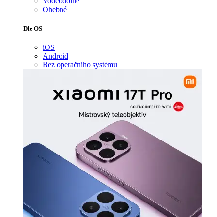
Voděodolné
Ohebné
Dle OS
iOS
Android
Bez operačního systému