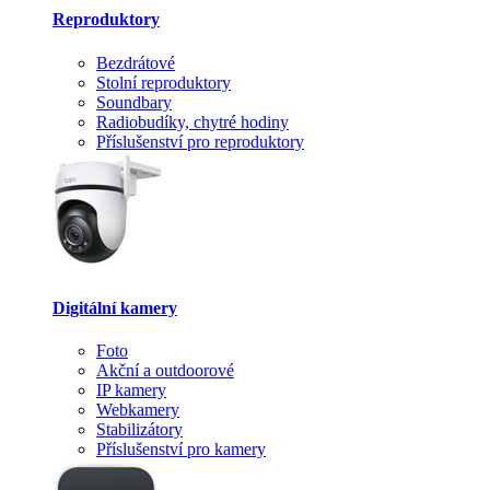
Reproduktory
Bezdrátové
Stolní reproduktory
Soundbary
Radiobudíky, chytré hodiny
Příslušenství pro reproduktory
Digitální kamery
Foto
Akční a outdoorové
IP kamery
Webkamery
Stabilizátory
Příslušenství pro kamery