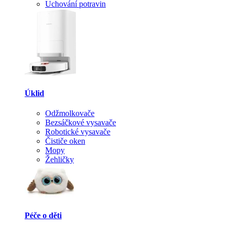
Uchování potravin
Úklid
Odžmolkovače
Bezsáčkové vysavače
Robotické vysavače
Čističe oken
Mopy
Žehličky
Péče o děti