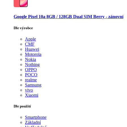
Google Pixel 10a 8GB / 128GB Dual SIM Berry - zánovní
Dle výrobce
Apple
CMF
Huawei
Motorola
Nokia
Nothing
OPPO
POCO
realme
Samsung
vivo
Xiaomi
Dle použití
Smartphone
Základní