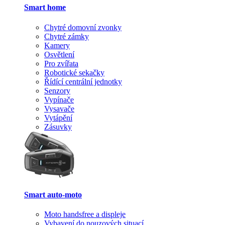
Smart home
Chytré domovní zvonky
Chytré zámky
Kamery
Osvětlení
Pro zvířata
Robotické sekačky
Řídící centrální jednotky
Senzory
Vypínače
Vysavače
Vytápění
Zásuvky
Smart auto-moto
Moto handsfree a displeje
Vybavení do nouzových situací