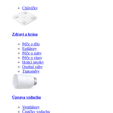
Chůvičky
Zdraví a krása
Péče o tělo
Epilátory
Péče o zuby
Péče o vlasy
Holicí strojky
Osobní váhy
Tlakoměry
Úprava vzduchu
Ventilátory
Čističky vzduchu