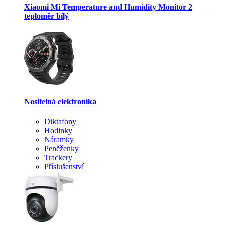
Xiaomi Mi Temperature and Humidity Monitor 2
teploměr bílý
Nositelná elektronika
Diktafony
Hodinky
Náramky
Peněženky
Trackery
Příslušenství