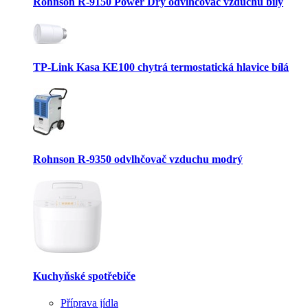
Rohnson R-9150 Power Dry odvlhčovač vzduchu bílý
TP-Link Kasa KE100 chytrá termostatická hlavice bílá
Rohnson R-9350 odvlhčovač vzduchu modrý
Kuchyňské spotřebiče
Příprava jídla