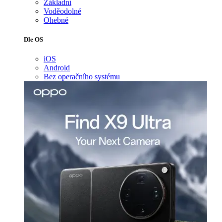
Základní
Voděodolné
Ohebné
Dle OS
iOS
Android
Bez operačního systému