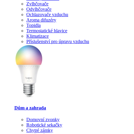
Zvlhčovače
Odvlhčovače
Ochlazovače vzduchu
Aroma difuzéry
Topidla
Termostatické hlavice
Klimatizace
Příslušenství pro úpravu vzduchu
Dům a zahrada
Domovní zvonky
Robotické sekačky
Chytré zámky