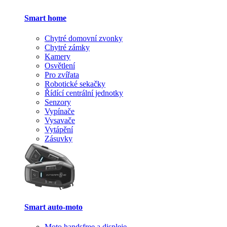
Smart home
Chytré domovní zvonky
Chytré zámky
Kamery
Osvětlení
Pro zvířata
Robotické sekačky
Řídící centrální jednotky
Senzory
Vypínače
Vysavače
Vytápění
Zásuvky
Smart auto-moto
Moto handsfree a displeje