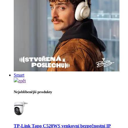
Smart
zpět
Nejoblíbenější produkty
TP-Link Tapo C520WS venkovní bezpečnostní IP