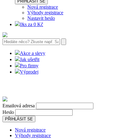
PŘIHLÁSIT SE
Nová registrace
Výhody registrace
Nastavit heslo
0ks za 0 Kč
Akce a slevy
Jak ušetřit
Pro firmy
Výprodej
Emailová adresa
Heslo
PŘIHLÁSIT SE
Nová registrace
Výhody registrace