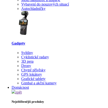
Vybavení do nouzových situací
Autochladničky
Gadgety
Svítilny
Cyklistické radary
3D pera
Drony
Chytré přívěsky
GPS lokátory
Grafické tablety
Gimbal a akční kamery
Domácnost
zpět
Nejoblíbenější produkty