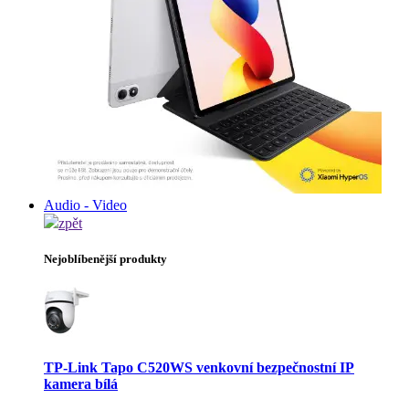
Audio - Video
zpět
Nejoblíbenější produkty
TP-Link Tapo C520WS venkovní bezpečnostní IP
kamera bílá