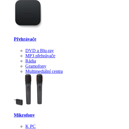
Přehrávače
DVD a Blu-ray
MP3 přehrávače
Rádia
Gramofony
Multimediální centra
Mikrofony
K PC