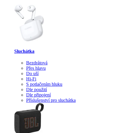
Sluchátka
Bezdrátová
Přes hlavu
Do uší
Hi-Fi
S potlačením hluku
Dle použití
Dle připojení
Příslušenství pro sluchátka