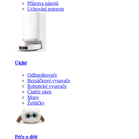
Příprava nápojů
Uchování potravin
Úklid
Odžmolkovače
Bezsáčkové vysavače
Robotické vysavače
Čističe oken
Mopy
Žehličky
Péče o děti