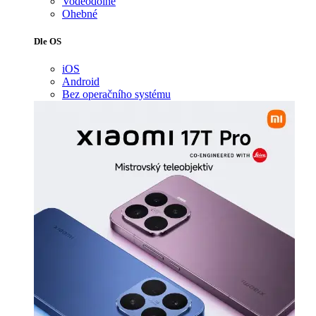
Voděodolné
Ohebné
Dle OS
iOS
Android
Bez operačního systému