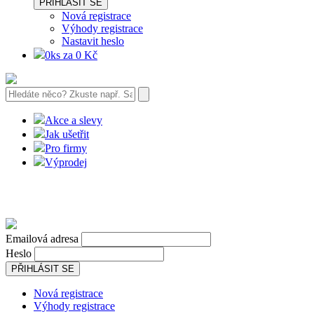
PŘIHLÁSIT SE
Nová registrace
Výhody registrace
Nastavit heslo
0ks za 0 Kč
Akce a slevy
Jak ušetřit
Pro firmy
Výprodej
Emailová adresa
Heslo
PŘIHLÁSIT SE
Nová registrace
Výhody registrace