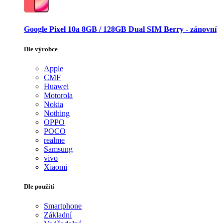
Google Pixel 10a 8GB / 128GB Dual SIM Berry - zánovní
Dle výrobce
Apple
CMF
Huawei
Motorola
Nokia
Nothing
OPPO
POCO
realme
Samsung
vivo
Xiaomi
Dle použití
Smartphone
Základní