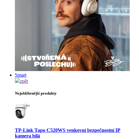
Smart
zpět
Nejoblíbenější produkty
TP-Link Tapo C520WS venkovní bezpečnostní IP
kamera bílá