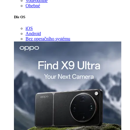
Voděodolné
Ohebné
Dle OS
iOS
Android
Bez operačního systému