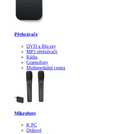
Přehrávače
DVD a Blu-ray
MP3 přehrávače
Rádia
Gramofony
Multimediální centra
Mikrofony
K PC
Drátové