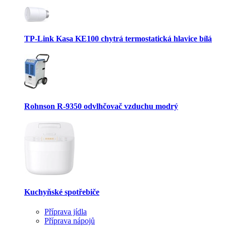
TP-Link Kasa KE100 chytrá termostatická hlavice bílá
Rohnson R-9350 odvlhčovač vzduchu modrý
Kuchyňské spotřebiče
Příprava jídla
Příprava nápojů