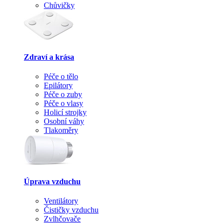
Chůvičky
Zdraví a krása
Péče o tělo
Epilátory
Péče o zuby
Péče o vlasy
Holicí strojky
Osobní váhy
Tlakoměry
Úprava vzduchu
Ventilátory
Čističky vzduchu
Zvlhčovače