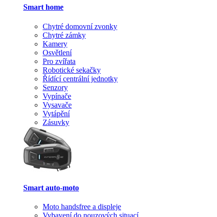
Smart home
Chytré domovní zvonky
Chytré zámky
Kamery
Osvětlení
Pro zvířata
Robotické sekačky
Řídící centrální jednotky
Senzory
Vypínače
Vysavače
Vytápění
Zásuvky
Smart auto-moto
Moto handsfree a displeje
Vybavení do nouzových situací