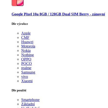
Google Pixel 10a 8GB / 128GB Dual SIM Berry - zánovní
Dle výrobce
Apple
CMF
Huawei
Motorola
Nokia
Nothing
OPPO
POCO
realme
Samsung
vivo
Xiaomi
Dle použití
Smartphone
Základní