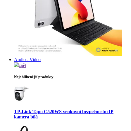
Audio - Video
zpět
Nejoblíbenější produkty
TP-Link Tapo C520WS venkovní bezpečnostní IP
kamera bílá