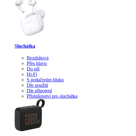
Sluchátka
Bezdrátová
Přes hlavu
Do uší
Hi-Fi
S potlačením hluku
Dle použití
Dle připojení
Příslušenství pro sluchátka