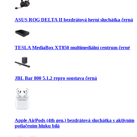
ASUS ROG DELTA II bezdrátová herní sluchátka černá
TESLA MediaBox XT850 multimediální centrum černé
JBL Bar 800 5.1.2 repro soustava černá
Apple AirPods (4th gen.) bezdrátová sluchátka s aktivním
potlačením hluku bílá