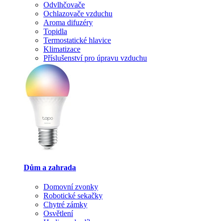
Odvlhčovače
Ochlazovače vzduchu
Aroma difuzéry
Topidla
Termostatické hlavice
Klimatizace
Příslušenství pro úpravu vzduchu
Dům a zahrada
Domovní zvonky
Robotické sekačky
Chytré zámky
Osvětlení