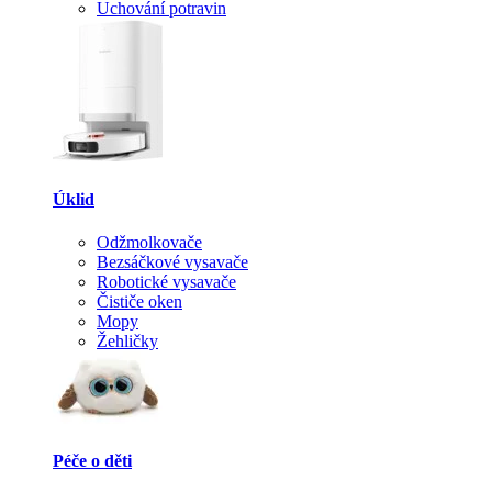
Uchování potravin
Úklid
Odžmolkovače
Bezsáčkové vysavače
Robotické vysavače
Čističe oken
Mopy
Žehličky
Péče o děti