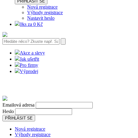
PŘIHLÁSIT SE
Nová registrace
Výhody registrace
Nastavit heslo
0ks za 0 Kč
Akce a slevy
Jak ušetřit
Pro firmy
Výprodej
Emailová adresa
Heslo
PŘIHLÁSIT SE
Nová registrace
Výhody registrace