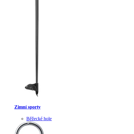
Zimní sporty
Běžecké hole