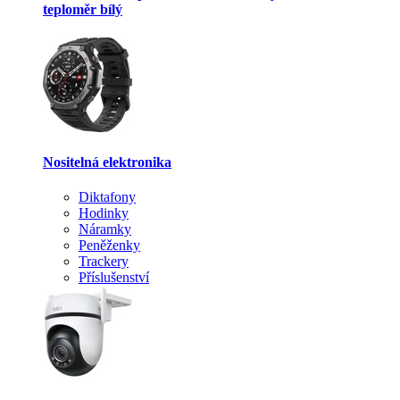
teploměr bílý
Nositelná elektronika
Diktafony
Hodinky
Náramky
Peněženky
Trackery
Příslušenství