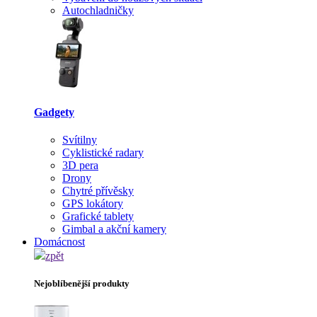
Autochladničky
Gadgety
Svítilny
Cyklistické radary
3D pera
Drony
Chytré přívěsky
GPS lokátory
Grafické tablety
Gimbal a akční kamery
Domácnost
zpět
Nejoblíbenější produkty