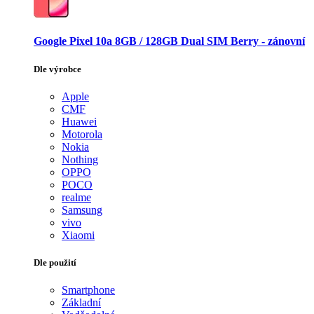
Google Pixel 10a 8GB / 128GB Dual SIM Berry - zánovní
Dle výrobce
Apple
CMF
Huawei
Motorola
Nokia
Nothing
OPPO
POCO
realme
Samsung
vivo
Xiaomi
Dle použití
Smartphone
Základní