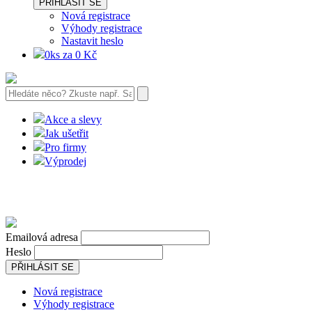
PŘIHLÁSIT SE
Nová registrace
Výhody registrace
Nastavit heslo
0ks za 0 Kč
Akce a slevy
Jak ušetřit
Pro firmy
Výprodej
Emailová adresa
Heslo
PŘIHLÁSIT SE
Nová registrace
Výhody registrace