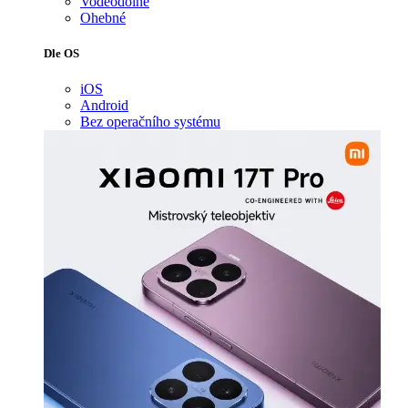
Voděodolné
Ohebné
Dle OS
iOS
Android
Bez operačního systému