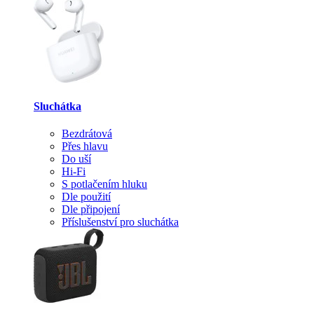
Sluchátka
Bezdrátová
Přes hlavu
Do uší
Hi-Fi
S potlačením hluku
Dle použití
Dle připojení
Příslušenství pro sluchátka