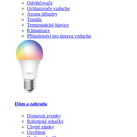
Odvlhčovače
Ochlazovače vzduchu
Aroma difuzéry
Topidla
Termostatické hlavice
Klimatizace
Příslušenství pro úpravu vzduchu
Dům a zahrada
Domovní zvonky
Robotické sekačky
Chytré zámky
Osvětlení