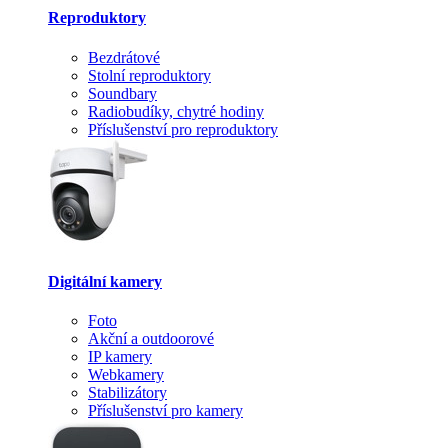
Reproduktory
Bezdrátové
Stolní reproduktory
Soundbary
Radiobudíky, chytré hodiny
Příslušenství pro reproduktory
Digitální kamery
Foto
Akční a outdoorové
IP kamery
Webkamery
Stabilizátory
Příslušenství pro kamery