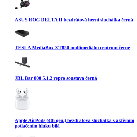
ASUS ROG DELTA II bezdrátová herní sluchátka černá
TESLA MediaBox XT850 multimediální centrum černé
JBL Bar 800 5.1.2 repro soustava černá
Apple AirPods (4th gen.) bezdrátová sluchátka s aktivním
potlačením hluku bílá