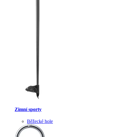
Zimní sporty
Běžecké hole