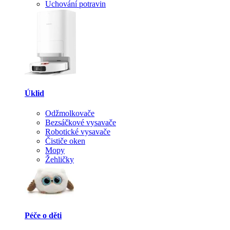
Uchování potravin
Úklid
Odžmolkovače
Bezsáčkové vysavače
Robotické vysavače
Čističe oken
Mopy
Žehličky
Péče o děti