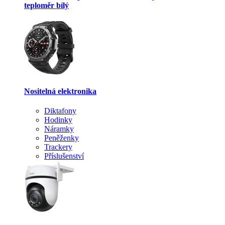
teploměr bílý
Nositelná elektronika
Diktafony
Hodinky
Náramky
Peněženky
Trackery
Příslušenství