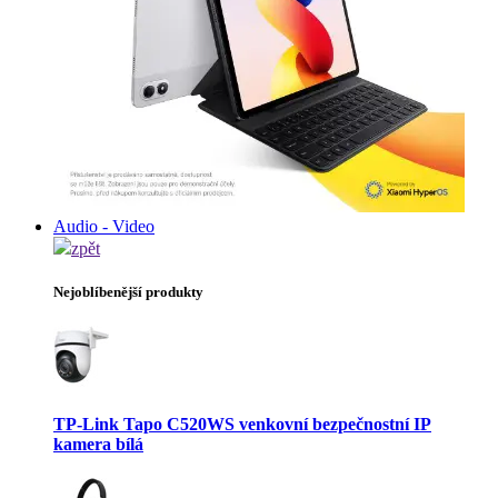
Audio - Video
zpět
Nejoblíbenější produkty
TP-Link Tapo C520WS venkovní bezpečnostní IP
kamera bílá