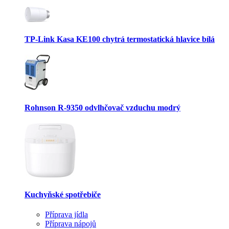
TP-Link Kasa KE100 chytrá termostatická hlavice bílá
Rohnson R-9350 odvlhčovač vzduchu modrý
Kuchyňské spotřebiče
Příprava jídla
Příprava nápojů