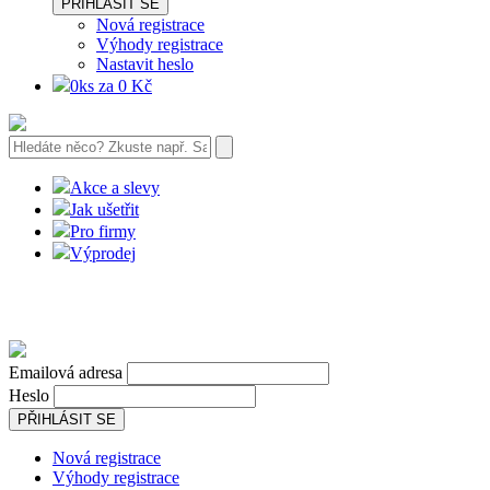
PŘIHLÁSIT SE
Nová registrace
Výhody registrace
Nastavit heslo
0ks za 0 Kč
Akce a slevy
Jak ušetřit
Pro firmy
Výprodej
Emailová adresa
Heslo
PŘIHLÁSIT SE
Nová registrace
Výhody registrace