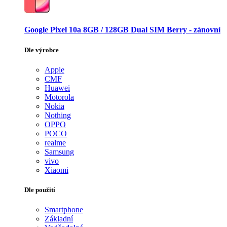
Google Pixel 10a 8GB / 128GB Dual SIM Berry - zánovní
Dle výrobce
Apple
CMF
Huawei
Motorola
Nokia
Nothing
OPPO
POCO
realme
Samsung
vivo
Xiaomi
Dle použití
Smartphone
Základní