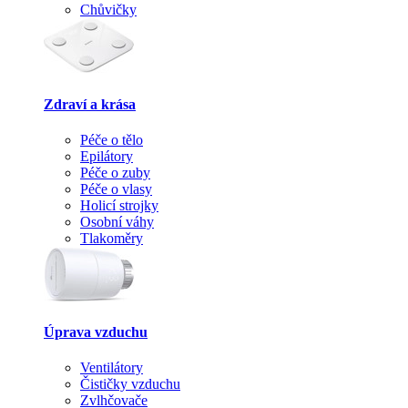
Chůvičky
Zdraví a krása
Péče o tělo
Epilátory
Péče o zuby
Péče o vlasy
Holicí strojky
Osobní váhy
Tlakoměry
Úprava vzduchu
Ventilátory
Čističky vzduchu
Zvlhčovače