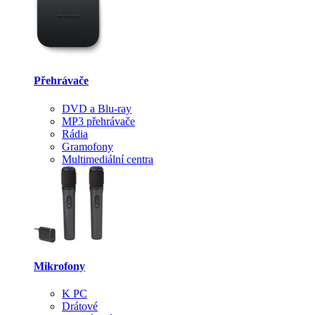
Přehrávače
DVD a Blu-ray
MP3 přehrávače
Rádia
Gramofony
Multimediální centra
Mikrofony
K PC
Drátové