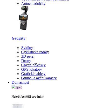
Autochladničky
Gadgety
Svítilny
Cyklistické radary
3D pera
Drony
Chytré přívěsky
GPS lokátory
Grafické tablety
Gimbal a akční kamery
Domácnost
zpět
Nejoblíbenější produkty