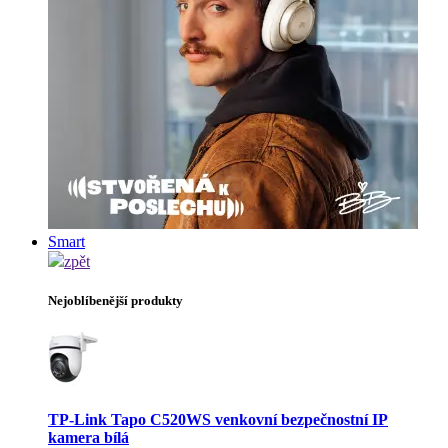
Smart
zpět
Nejoblíbenější produkty
TP-Link Tapo C520WS venkovní bezpečnostní IP
kamera bílá