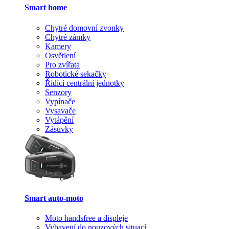
Smart home
Chytré domovní zvonky
Chytré zámky
Kamery
Osvětlení
Pro zvířata
Robotické sekačky
Řídící centrální jednotky
Senzory
Vypínače
Vysavače
Vytápění
Zásuvky
Smart auto-moto
Moto handsfree a displeje
Vybavení do nouzových situací