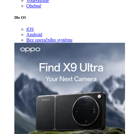
Voděodolné
Ohebné
Dle OS
iOS
Android
Bez operačního systému