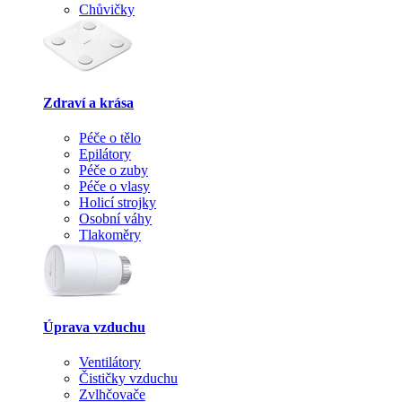
Chůvičky
Zdraví a krása
Péče o tělo
Epilátory
Péče o zuby
Péče o vlasy
Holicí strojky
Osobní váhy
Tlakoměry
Úprava vzduchu
Ventilátory
Čističky vzduchu
Zvlhčovače