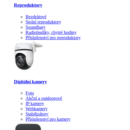
Reproduktory
Bezdrátové
Stolní reproduktory
Soundbary
Radiobudíky, chytré hodiny
Příslušenství pro reproduktory
Digitální kamery
Foto
Akční a outdoorové
IP kamery
Webkamery
Stabilizátory
Příslušenství pro kamery