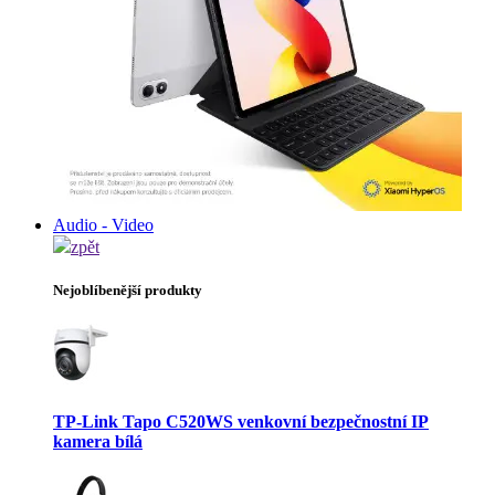
Audio - Video
zpět
Nejoblíbenější produkty
TP-Link Tapo C520WS venkovní bezpečnostní IP
kamera bílá