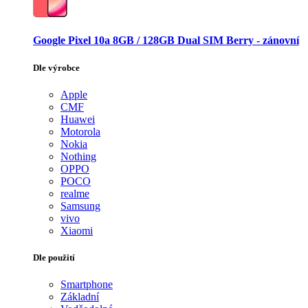
Google Pixel 10a 8GB / 128GB Dual SIM Berry - zánovní
Dle výrobce
Apple
CMF
Huawei
Motorola
Nokia
Nothing
OPPO
POCO
realme
Samsung
vivo
Xiaomi
Dle použití
Smartphone
Základní