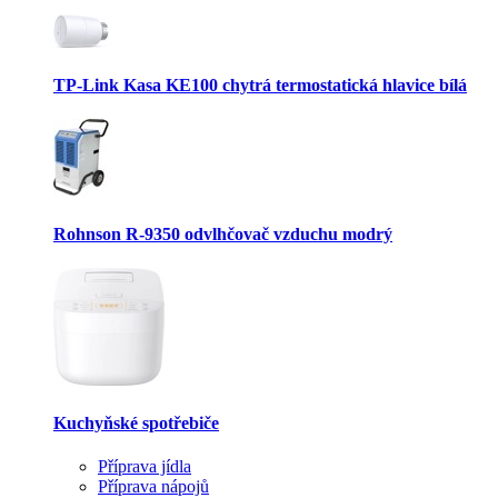
TP-Link Kasa KE100 chytrá termostatická hlavice bílá
Rohnson R-9350 odvlhčovač vzduchu modrý
Kuchyňské spotřebiče
Příprava jídla
Příprava nápojů