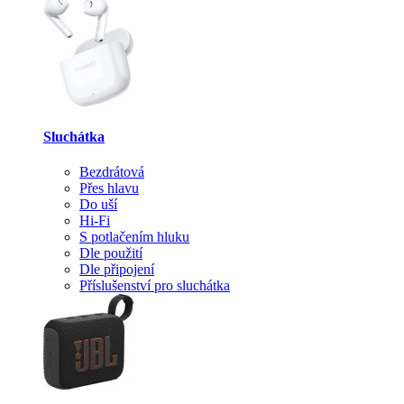
Sluchátka
Bezdrátová
Přes hlavu
Do uší
Hi-Fi
S potlačením hluku
Dle použití
Dle připojení
Příslušenství pro sluchátka