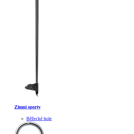
Zimní sporty
Běžecké hole