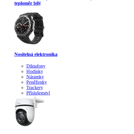
teploměr bílý
Nositelná elektronika
Diktafony
Hodinky
Náramky
Peněženky
Trackery
Příslušenství