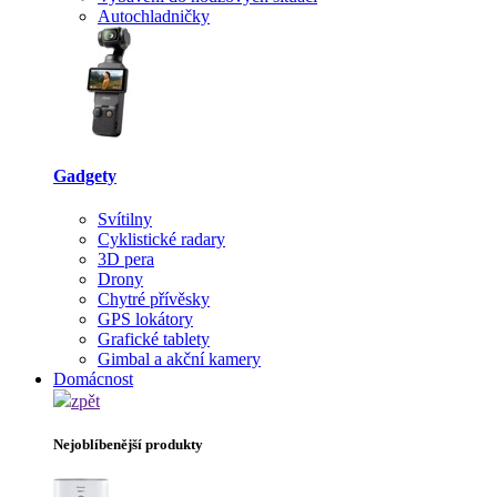
Autochladničky
Gadgety
Svítilny
Cyklistické radary
3D pera
Drony
Chytré přívěsky
GPS lokátory
Grafické tablety
Gimbal a akční kamery
Domácnost
zpět
Nejoblíbenější produkty