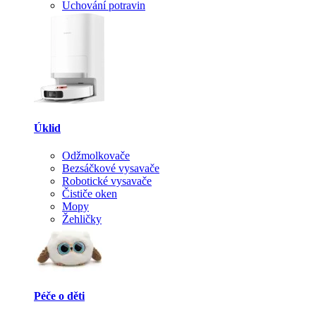
Uchování potravin
Úklid
Odžmolkovače
Bezsáčkové vysavače
Robotické vysavače
Čističe oken
Mopy
Žehličky
Péče o děti