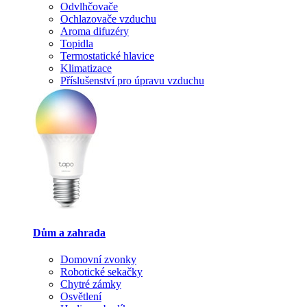
Odvlhčovače
Ochlazovače vzduchu
Aroma difuzéry
Topidla
Termostatické hlavice
Klimatizace
Příslušenství pro úpravu vzduchu
Dům a zahrada
Domovní zvonky
Robotické sekačky
Chytré zámky
Osvětlení