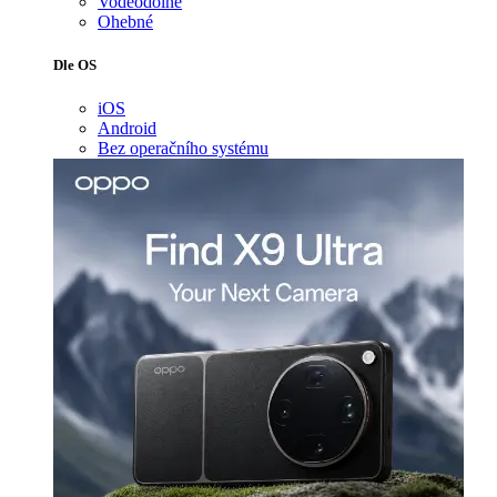
Voděodolné
Ohebné
Dle OS
iOS
Android
Bez operačního systému