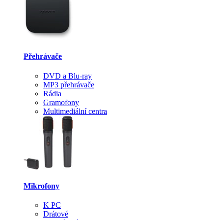
Přehrávače
DVD a Blu-ray
MP3 přehrávače
Rádia
Gramofony
Multimediální centra
Mikrofony
K PC
Drátové