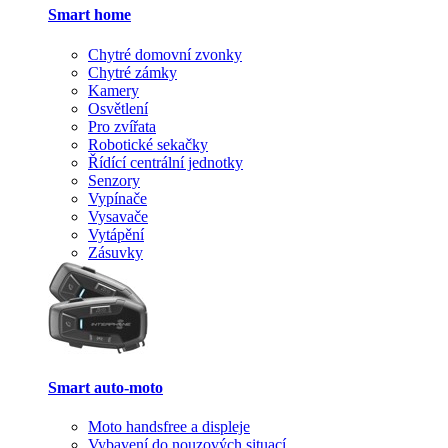
Smart home
Chytré domovní zvonky
Chytré zámky
Kamery
Osvětlení
Pro zvířata
Robotické sekačky
Řídící centrální jednotky
Senzory
Vypínače
Vysavače
Vytápění
Zásuvky
Smart auto-moto
Moto handsfree a displeje
Vybavení do nouzových situací