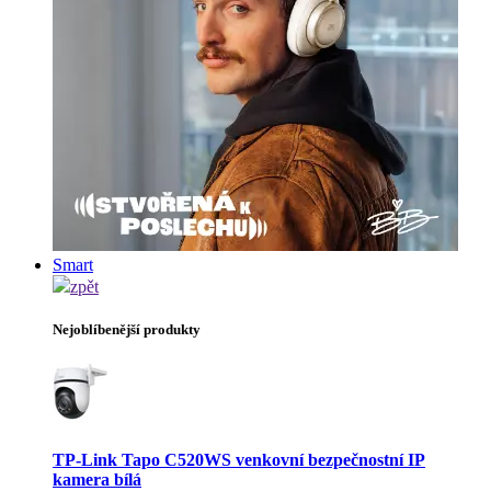
Smart
zpět
Nejoblíbenější produkty
TP-Link Tapo C520WS venkovní bezpečnostní IP
kamera bílá