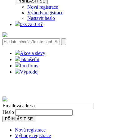
PŘIHLÁSIT SE
Nová registrace
Výhody registrace
Nastavit heslo
0ks za 0 Kč
Akce a slevy
Jak ušetřit
Pro firmy
Výprodej
Emailová adresa
Heslo
PŘIHLÁSIT SE
Nová registrace
Výhody registrace