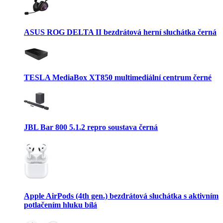
ASUS ROG DELTA II bezdrátová herní sluchátka černá
TESLA MediaBox XT850 multimediální centrum černé
JBL Bar 800 5.1.2 repro soustava černá
Apple AirPods (4th gen.) bezdrátová sluchátka s aktivním
potlačením hluku bílá