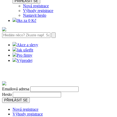
PŘIHLÁSIT SE
Nová registrace
Výhody registrace
Nastavit heslo
0ks za 0 Kč
Akce a slevy
Jak ušetřit
Pro firmy
Výprodej
Emailová adresa
Heslo
PŘIHLÁSIT SE
Nová registrace
Výhody registrace