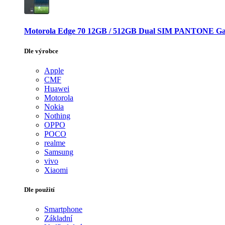
Motorola Edge 70 12GB / 512GB Dual SIM PANTONE Ga
Dle výrobce
Apple
CMF
Huawei
Motorola
Nokia
Nothing
OPPO
POCO
realme
Samsung
vivo
Xiaomi
Dle použití
Smartphone
Základní