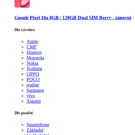
Google Pixel 10a 8GB / 128GB Dual SIM Berry - zánovní
Dle výrobce
Apple
CMF
Huawei
Motorola
Nokia
Nothing
OPPO
POCO
realme
Samsung
vivo
Xiaomi
Dle použití
Smartphone
Základní