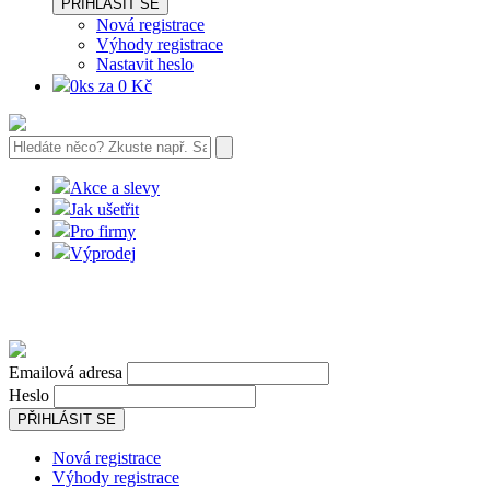
PŘIHLÁSIT SE
Nová registrace
Výhody registrace
Nastavit heslo
0ks za 0 Kč
Akce a slevy
Jak ušetřit
Pro firmy
Výprodej
Emailová adresa
Heslo
PŘIHLÁSIT SE
Nová registrace
Výhody registrace