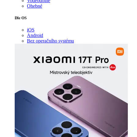
Voděodolné
Ohebné
Dle OS
iOS
Android
Bez operačního systému