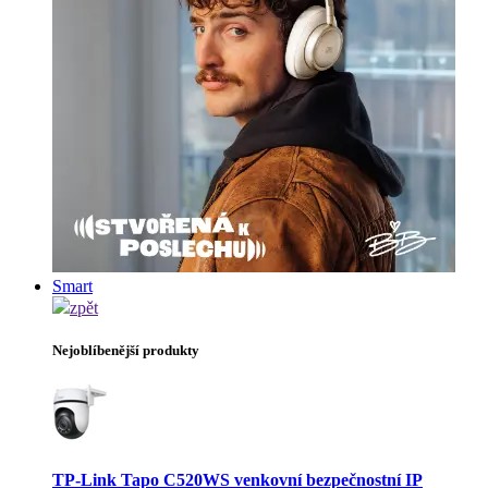
Smart
zpět
Nejoblíbenější produkty
TP-Link Tapo C520WS venkovní bezpečnostní IP