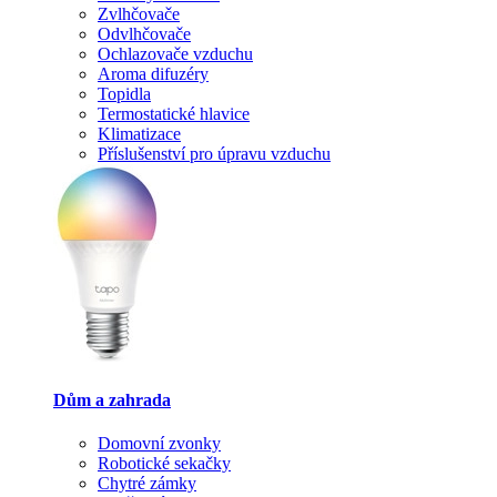
Zvlhčovače
Odvlhčovače
Ochlazovače vzduchu
Aroma difuzéry
Topidla
Termostatické hlavice
Klimatizace
Příslušenství pro úpravu vzduchu
Dům a zahrada
Domovní zvonky
Robotické sekačky
Chytré zámky