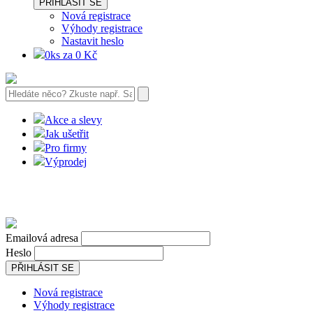
PŘIHLÁSIT SE
Nová registrace
Výhody registrace
Nastavit heslo
0ks za 0 Kč
Akce a slevy
Jak ušetřit
Pro firmy
Výprodej
Emailová adresa
Heslo
PŘIHLÁSIT SE
Nová registrace
Výhody registrace