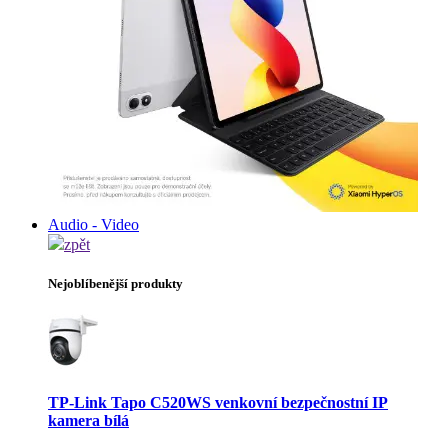
Audio - Video
zpět
Nejoblíbenější produkty
TP-Link Tapo C520WS venkovní bezpečnostní IP
kamera bílá