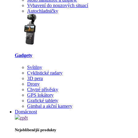
Vybavení do nouzových situací
Autochladničky
Gadgety
Svítilny
Cyklistické radary
3D pera
Drony
Chytré přívěsky
GPS lokátory
Grafické tablety
Gimbal a akční kamery
Domácnost
zpět
Nejoblíbenější produkty