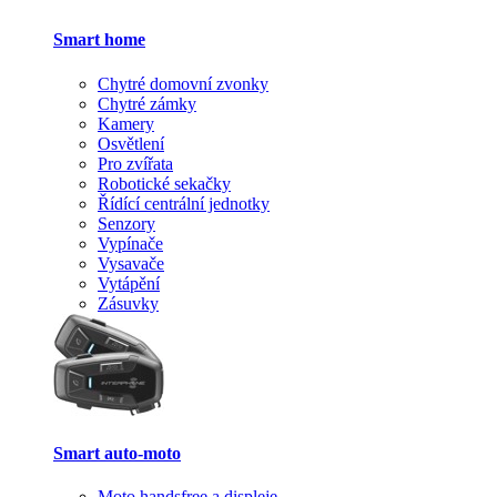
Smart home
Chytré domovní zvonky
Chytré zámky
Kamery
Osvětlení
Pro zvířata
Robotické sekačky
Řídící centrální jednotky
Senzory
Vypínače
Vysavače
Vytápění
Zásuvky
Smart auto-moto
Moto handsfree a displeje