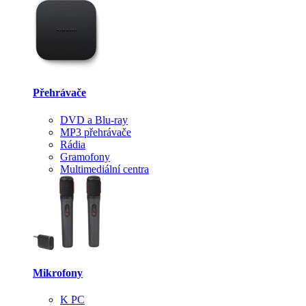
Přehrávače
DVD a Blu-ray
MP3 přehrávače
Rádia
Gramofony
Multimediální centra
Mikrofony
K PC