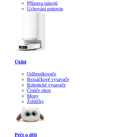
Příprava nápojů
Uchování potravin
Úklid
Odžmolkovače
Bezsáčkové vysavače
Robotické vysavače
Čističe oken
Mopy
Žehličky
Péče o děti