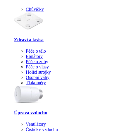
Chůvičky
Zdraví a krása
Péče o tělo
Epilátory
Péče o zuby
Péče o vlasy
Holicí strojky
Osobní váhy
Tlakoměry
Úprava vzduchu
Ventilátory
Čističky vzduchu