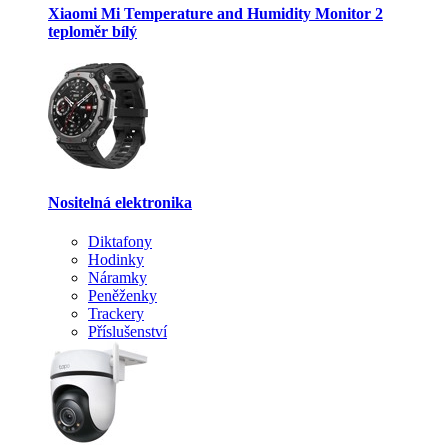
Xiaomi Mi Temperature and Humidity Monitor 2
teploměr bílý
Nositelná elektronika
Diktafony
Hodinky
Náramky
Peněženky
Trackery
Příslušenství