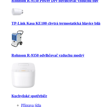
Rohnson R-9150 Power Dry odvlhčovač vzduchu bílý
TP-Link Kasa KE100 chytrá termostatická hlavice bílá
Rohnson R-9350 odvlhčovač vzduchu modrý
Kuchyňské spotřebiče
Příprava jídla