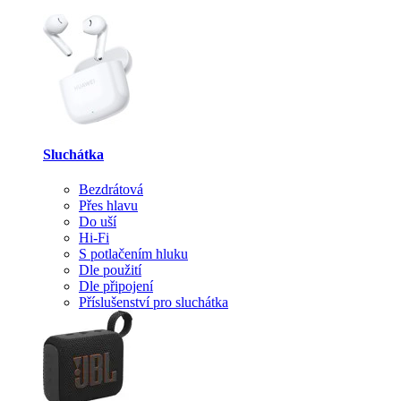
Sluchátka
Bezdrátová
Přes hlavu
Do uší
Hi-Fi
S potlačením hluku
Dle použití
Dle připojení
Příslušenství pro sluchátka