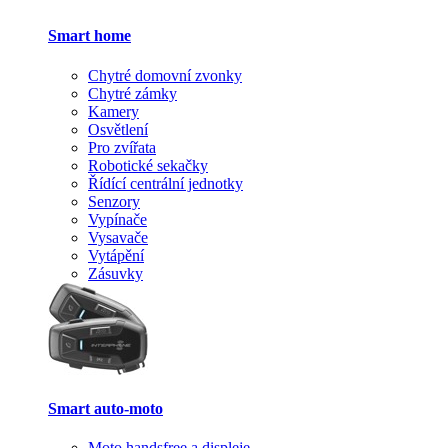
Smart home
Chytré domovní zvonky
Chytré zámky
Kamery
Osvětlení
Pro zvířata
Robotické sekačky
Řídící centrální jednotky
Senzory
Vypínače
Vysavače
Vytápění
Zásuvky
Smart auto-moto
Moto handsfree a displeje