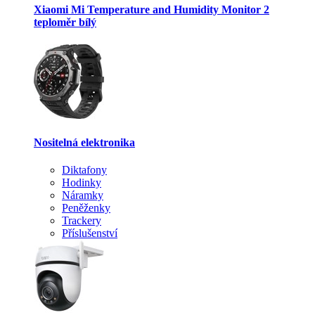
Xiaomi Mi Temperature and Humidity Monitor 2
teploměr bílý
Nositelná elektronika
Diktafony
Hodinky
Náramky
Peněženky
Trackery
Příslušenství