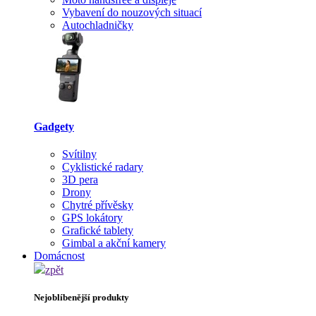
Vybavení do nouzových situací
Autochladničky
Gadgety
Svítilny
Cyklistické radary
3D pera
Drony
Chytré přívěsky
GPS lokátory
Grafické tablety
Gimbal a akční kamery
Domácnost
zpět
Nejoblíbenější produkty