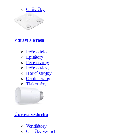
Chůvičky
Zdraví a krása
Péče o tělo
Epilátory
Péče o zuby
Péče o vlasy
Holicí strojky
Osobní váhy
Tlakoměry
Úprava vzduchu
Ventilátory
Čističky vzduchu