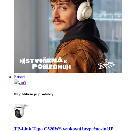
Smart
zpět
Nejoblíbenější produkty
TP-Link Tapo C520WS venkovní bezpečnostní IP