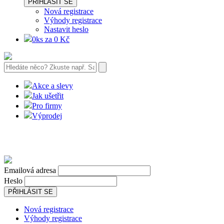
PŘIHLÁSIT SE
Nová registrace
Výhody registrace
Nastavit heslo
0ks za 0 Kč
Akce a slevy
Jak ušetřit
Pro firmy
Výprodej
Emailová adresa
Heslo
PŘIHLÁSIT SE
Nová registrace
Výhody registrace