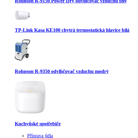
Rohnson R-9150 Power Dry odvlhčovač vzduchu bílý
TP-Link Kasa KE100 chytrá termostatická hlavice bílá
Rohnson R-9350 odvlhčovač vzduchu modrý
Kuchyňské spotřebiče
Příprava jídla