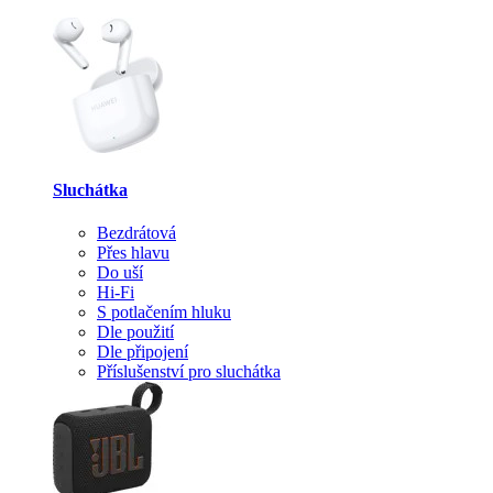
Sluchátka
Bezdrátová
Přes hlavu
Do uší
Hi-Fi
S potlačením hluku
Dle použití
Dle připojení
Příslušenství pro sluchátka