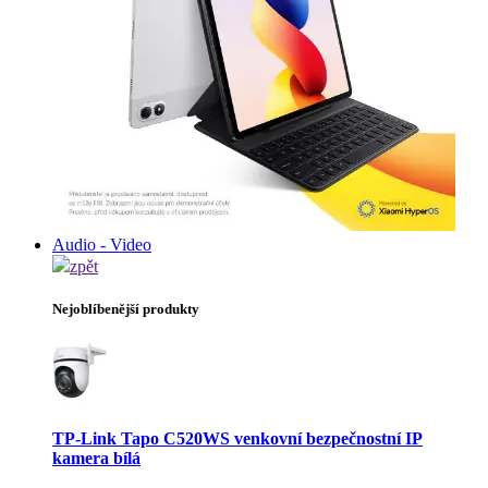
Audio - Video
zpět
Nejoblíbenější produkty
TP-Link Tapo C520WS venkovní bezpečnostní IP
kamera bílá