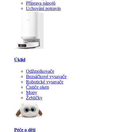
Příprava nápojů
Uchování potravin
Úklid
Odžmolkovače
Bezsáčkové vysavače
Robotické vysavače
Čističe oken
Mopy
Žehličky
Péče o děti