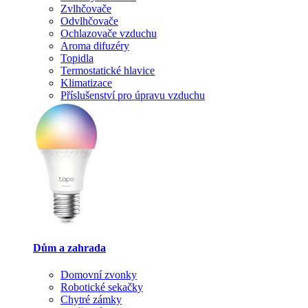
Zvlhčovače
Odvlhčovače
Ochlazovače vzduchu
Aroma difuzéry
Topidla
Termostatické hlavice
Klimatizace
Příslušenství pro úpravu vzduchu
Dům a zahrada
Domovní zvonky
Robotické sekačky
Chytré zámky