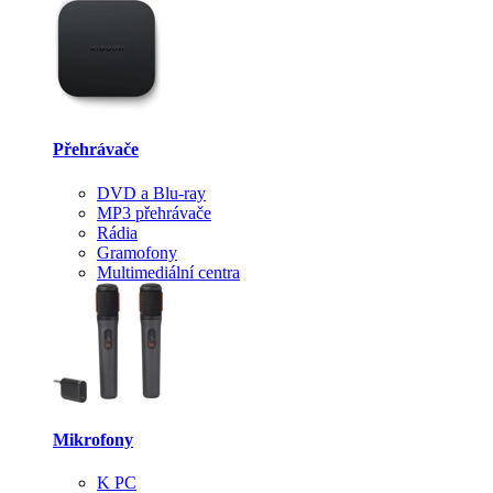
Přehrávače
DVD a Blu-ray
MP3 přehrávače
Rádia
Gramofony
Multimediální centra
Mikrofony
K PC