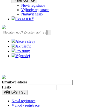
PŘIHLÁSIT SE
Nová registrace
Výhody registrace
Nastavit heslo
0ks za 0 Kč
Akce a slevy
Jak ušetřit
Pro firmy
Výprodej
Emailová adresa
Heslo
PŘIHLÁSIT SE
Nová registrace
Výhody registrace