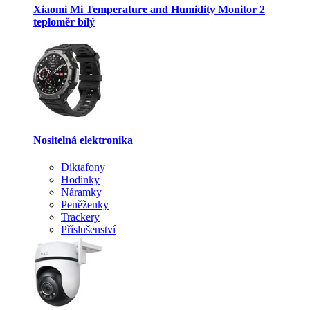
Xiaomi Mi Temperature and Humidity Monitor 2
teploměr bílý
Nositelná elektronika
Diktafony
Hodinky
Náramky
Peněženky
Trackery
Příslušenství