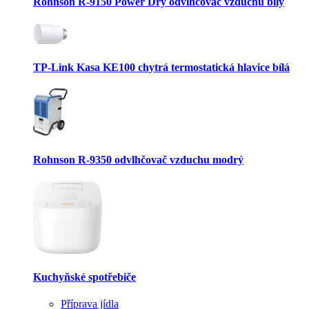
Rohnson R-9150 Power Dry odvlhčovač vzduchu bílý
TP-Link Kasa KE100 chytrá termostatická hlavice bílá
Rohnson R-9350 odvlhčovač vzduchu modrý
Kuchyňské spotřebiče
Příprava jídla