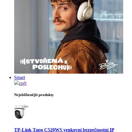
Smart
zpět
Nejoblíbenější produkty
TP-Link Tapo C520WS venkovní bezpečnostní IP