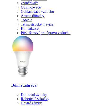
Zvlhčovače
Odvlhčovače
Ochlazovače vzduchu
Aroma difuzéry
Topidla
Termostatické hlavice
Klimatizace
Příslušenství pro úpravu vzduchu
Dům a zahrada
Domovní zvonky
Robotické sekačky
Chytré zámky