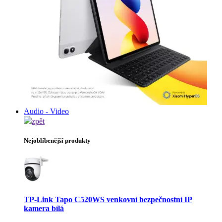
Audio - Video
zpět
Nejoblíbenější produkty
TP-Link Tapo C520WS venkovní bezpečnostní IP
kamera bílá