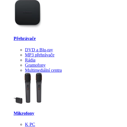
Přehrávače
DVD a Blu-ray
MP3 přehrávače
Rádia
Gramofony
Multimediální centra
Mikrofony
K PC