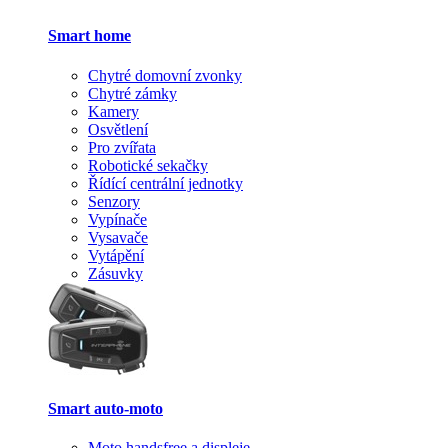
Smart home
Chytré domovní zvonky
Chytré zámky
Kamery
Osvětlení
Pro zvířata
Robotické sekačky
Řídící centrální jednotky
Senzory
Vypínače
Vysavače
Vytápění
Zásuvky
Smart auto-moto
Moto handsfree a displeje