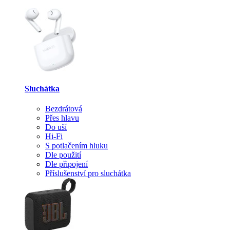
Sluchátka
Bezdrátová
Přes hlavu
Do uší
Hi-Fi
S potlačením hluku
Dle použití
Dle připojení
Příslušenství pro sluchátka