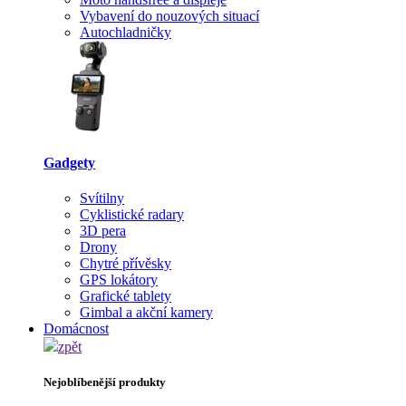
Vybavení do nouzových situací
Autochladničky
Gadgety
Svítilny
Cyklistické radary
3D pera
Drony
Chytré přívěsky
GPS lokátory
Grafické tablety
Gimbal a akční kamery
Domácnost
zpět
Nejoblíbenější produkty