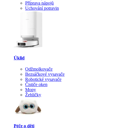
Příprava nápojů
Uchování potravin
Úklid
Odžmolkovače
Bezsáčkové vysavače
Robotické vysavače
Čističe oken
Mopy
Žehličky
Péče o děti