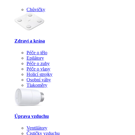
Chůvičky
Zdraví a krása
Péče o tělo
Epilátory
Péče o zuby
Péče o vlasy
Holicí strojky
Osobní váhy
Tlakoměry
Úprava vzduchu
Ventilátory
Čističky vzduchu