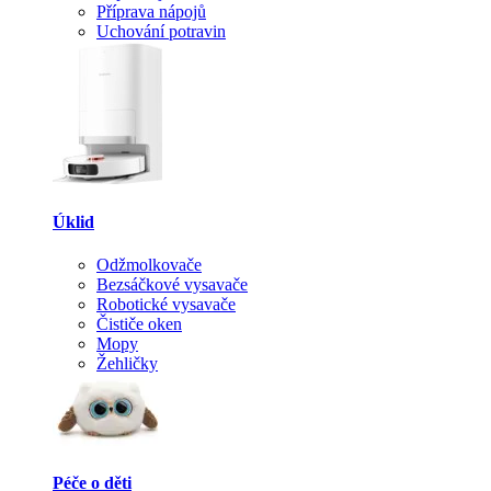
Příprava nápojů
Uchování potravin
Úklid
Odžmolkovače
Bezsáčkové vysavače
Robotické vysavače
Čističe oken
Mopy
Žehličky
Péče o děti