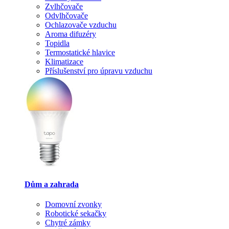
Zvlhčovače
Odvlhčovače
Ochlazovače vzduchu
Aroma difuzéry
Topidla
Termostatické hlavice
Klimatizace
Příslušenství pro úpravu vzduchu
Dům a zahrada
Domovní zvonky
Robotické sekačky
Chytré zámky