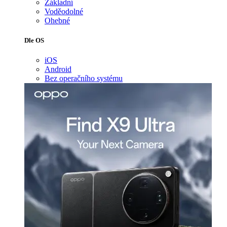
Základní
Voděodolné
Ohebné
Dle OS
iOS
Android
Bez operačního systému