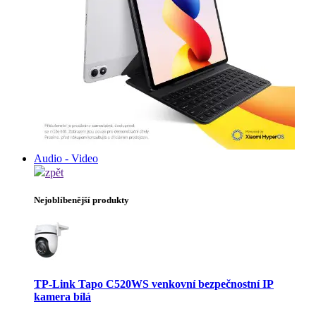
Audio - Video
zpět
Nejoblíbenější produkty
TP-Link Tapo C520WS venkovní bezpečnostní IP
kamera bílá