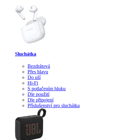
Sluchátka
Bezdrátová
Přes hlavu
Do uší
Hi-Fi
S potlačením hluku
Dle použití
Dle připojení
Příslušenství pro sluchátka