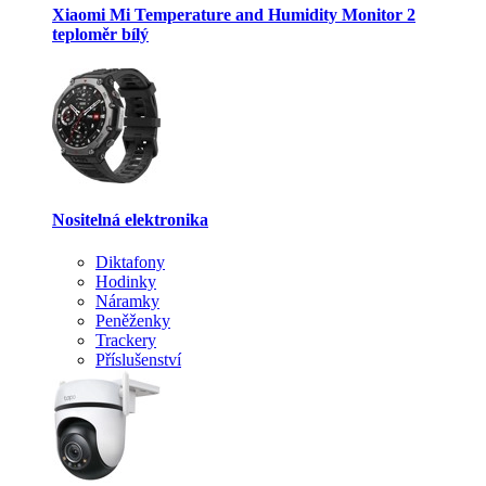
Xiaomi Mi Temperature and Humidity Monitor 2
teploměr bílý
Nositelná elektronika
Diktafony
Hodinky
Náramky
Peněženky
Trackery
Příslušenství