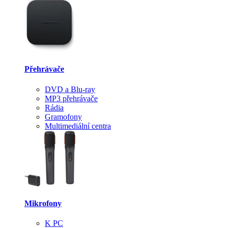
Přehrávače
DVD a Blu-ray
MP3 přehrávače
Rádia
Gramofony
Multimediální centra
Mikrofony
K PC