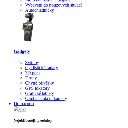
Vybavení do nouzových situací
Autochladničky
Gadgety
Svítilny
Cyklistické radary
3D pera
Drony
Chytré přívěsky
GPS lokátory
Grafické tablety
Gimbal a akční kamery
Domácnost
zpět
Nejoblíbenější produkty