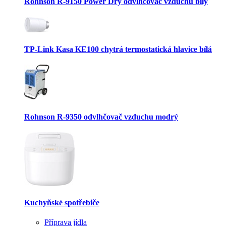
Rohnson R-9150 Power Dry odvlhčovač vzduchu bílý
TP-Link Kasa KE100 chytrá termostatická hlavice bílá
Rohnson R-9350 odvlhčovač vzduchu modrý
Kuchyňské spotřebiče
Příprava jídla