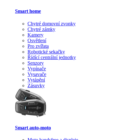
Smart home
Chytré domovní zvonky
Chytré zámky
Kamery
Osvětlení
Pro zvířata
Robotické sekačky
Řídící centrální jednotky
Senzory
Vypínače
Vysavače
Vytápění
Zásuvky
Smart auto-moto
Moto handsfree a displeje