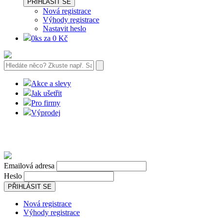
PŘIHLÁSIT SE
Nová registrace
Výhody registrace
Nastavit heslo
0ks za 0 Kč
Akce a slevy
Jak ušetřit
Pro firmy
Výprodej
Emailová adresa
Heslo
PŘIHLÁSIT SE
Nová registrace
Výhody registrace