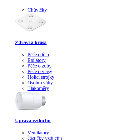
Chůvičky
Zdraví a krása
Péče o tělo
Epilátory
Péče o zuby
Péče o vlasy
Holicí strojky
Osobní váhy
Tlakoměry
Úprava vzduchu
Ventilátory
Čističky vzduchu