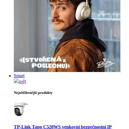
Smart
zpět
Nejoblíbenější produkty
TP-Link Tapo C520WS venkovní bezpečnostní IP