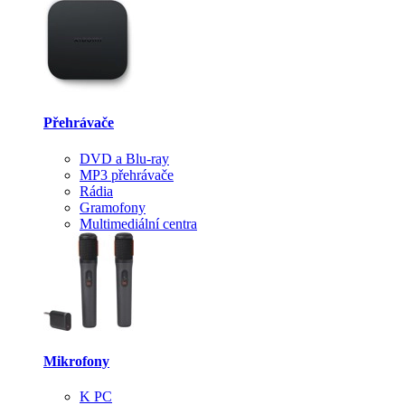
Přehrávače
DVD a Blu-ray
MP3 přehrávače
Rádia
Gramofony
Multimediální centra
Mikrofony
K PC