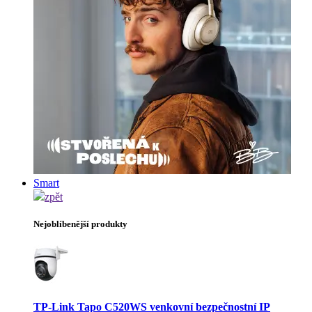
Smart
zpět
Nejoblíbenější produkty
TP-Link Tapo C520WS venkovní bezpečnostní IP