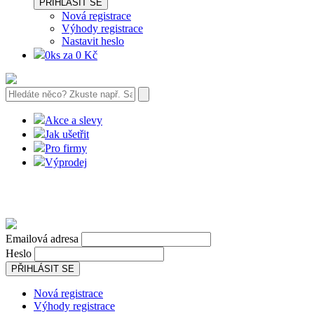
PŘIHLÁSIT SE
Nová registrace
Výhody registrace
Nastavit heslo
0ks za 0 Kč
Akce a slevy
Jak ušetřit
Pro firmy
Výprodej
Emailová adresa
Heslo
PŘIHLÁSIT SE
Nová registrace
Výhody registrace