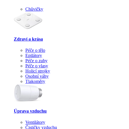
Chůvičky
Zdraví a krása
Péče o tělo
Epilátory
Péče o zuby
Péče o vlasy
Holicí strojky
Osobní váhy
Tlakoměry
Úprava vzduchu
Ventilátory
Čističky vzduchu