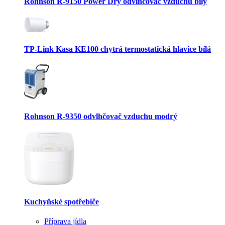
Rohnson R-9150 Power Dry odvlhčovač vzduchu bílý
TP-Link Kasa KE100 chytrá termostatická hlavice bílá
Rohnson R-9350 odvlhčovač vzduchu modrý
Kuchyňské spotřebiče
Příprava jídla