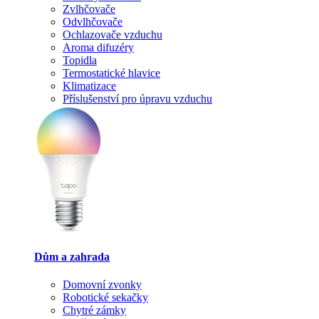
Zvlhčovače
Odvlhčovače
Ochlazovače vzduchu
Aroma difuzéry
Topidla
Termostatické hlavice
Klimatizace
Příslušenství pro úpravu vzduchu
Dům a zahrada
Domovní zvonky
Robotické sekačky
Chytré zámky