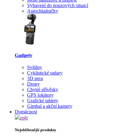
Vybavení do nouzových situací
Autochladničky
Gadgety
Svítilny
Cyklistické radary
3D pera
Drony
Chytré přívěsky
GPS lokátory
Grafické tablety
Gimbal a akční kamery
Domácnost
zpět
Nejoblíbenější produkty