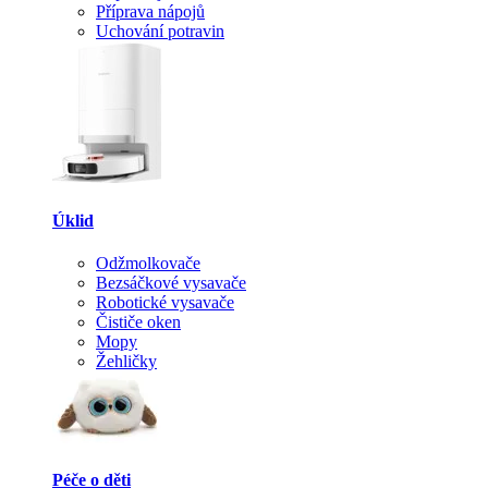
Příprava nápojů
Uchování potravin
Úklid
Odžmolkovače
Bezsáčkové vysavače
Robotické vysavače
Čističe oken
Mopy
Žehličky
Péče o děti