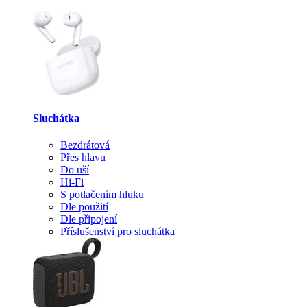
Sluchátka
Bezdrátová
Přes hlavu
Do uší
Hi-Fi
S potlačením hluku
Dle použití
Dle připojení
Příslušenství pro sluchátka