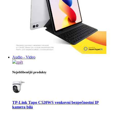
Audio - Video
zpět
Nejoblíbenější produkty
TP-Link Tapo C520WS venkovní bezpečnostní IP
kamera bílá