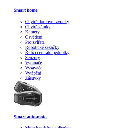
Smart home
Chytré domovní zvonky
Chytré zámky
Kamery
Osvětlení
Pro zvířata
Robotické sekačky
Řídící centrální jednotky
Senzory
Vypínače
Vysavače
Vytápění
Zásuvky
Smart auto-moto
Moto handsfree a displeje