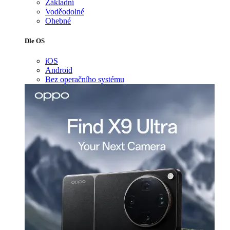
Základní
Voděodolné
Ohebné
Dle OS
iOS
Android
Bez operačního systému