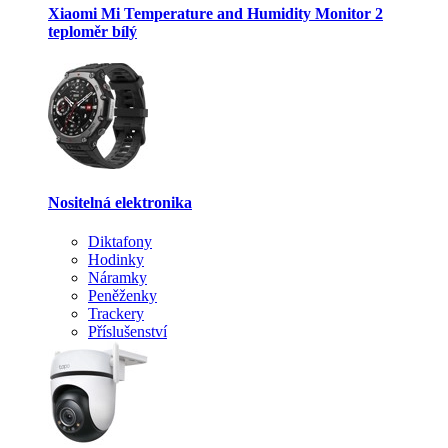
Xiaomi Mi Temperature and Humidity Monitor 2
teploměr bílý
Nositelná elektronika
Diktafony
Hodinky
Náramky
Peněženky
Trackery
Příslušenství