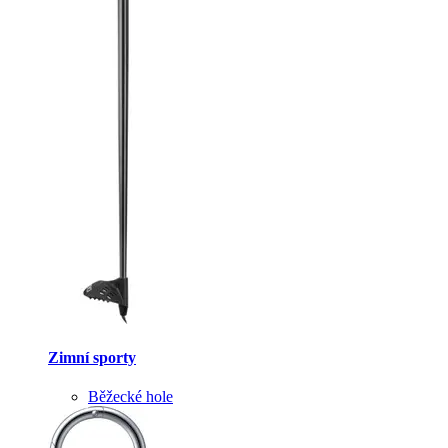
Zimní sporty
Běžecké hole