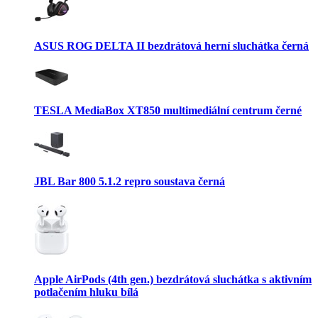
ASUS ROG DELTA II bezdrátová herní sluchátka černá
TESLA MediaBox XT850 multimediální centrum černé
JBL Bar 800 5.1.2 repro soustava černá
Apple AirPods (4th gen.) bezdrátová sluchátka s aktivním
potlačením hluku bílá