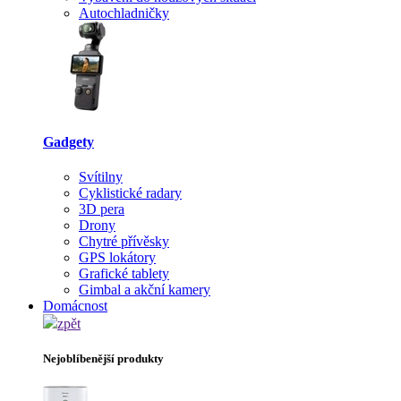
Autochladničky
Gadgety
Svítilny
Cyklistické radary
3D pera
Drony
Chytré přívěsky
GPS lokátory
Grafické tablety
Gimbal a akční kamery
Domácnost
zpět
Nejoblíbenější produkty