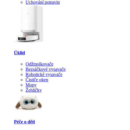
Uchování potravin
Úklid
Odžmolkovače
Bezsáčkové vysavače
Robotické vysavače
Čističe oken
Mopy
Žehličky
Péče o děti