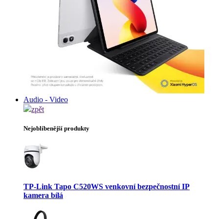
Audio - Video
zpět
Nejoblíbenější produkty
TP-Link Tapo C520WS venkovní bezpečnostní IP
kamera bílá