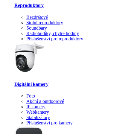
Reproduktory
Bezdrátové
Stolní reproduktory
Soundbary
Radiobudíky, chytré hodiny
Příslušenství pro reproduktory
Digitální kamery
Foto
Akční a outdoorové
IP kamery
Webkamery
Stabilizátory
Příslušenství pro kamery