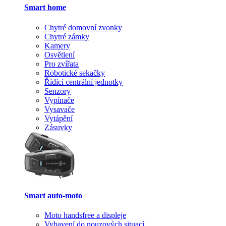
Smart home
Chytré domovní zvonky
Chytré zámky
Kamery
Osvětlení
Pro zvířata
Robotické sekačky
Řídící centrální jednotky
Senzory
Vypínače
Vysavače
Vytápění
Zásuvky
Smart auto-moto
Moto handsfree a displeje
Vybavení do nouzových situací