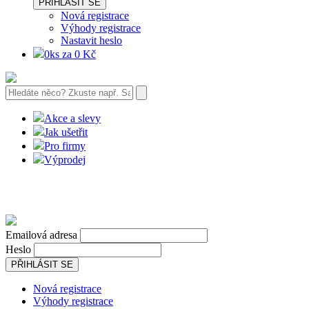
PŘIHLÁSIT SE
Nová registrace
Výhody registrace
Nastavit heslo
0ks za 0 Kč
Akce a slevy
Jak ušetřit
Pro firmy
Výprodej
Emailová adresa
Heslo
PŘIHLÁSIT SE
Nová registrace
Výhody registrace