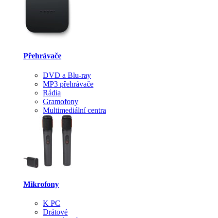
Přehrávače
DVD a Blu-ray
MP3 přehrávače
Rádia
Gramofony
Multimediální centra
Mikrofony
K PC
Drátové