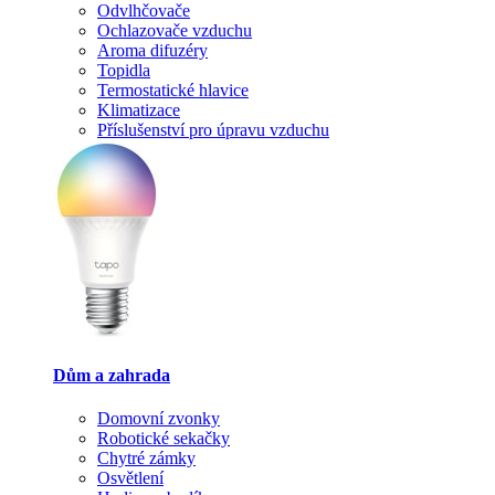
Odvlhčovače
Ochlazovače vzduchu
Aroma difuzéry
Topidla
Termostatické hlavice
Klimatizace
Příslušenství pro úpravu vzduchu
Dům a zahrada
Domovní zvonky
Robotické sekačky
Chytré zámky
Osvětlení