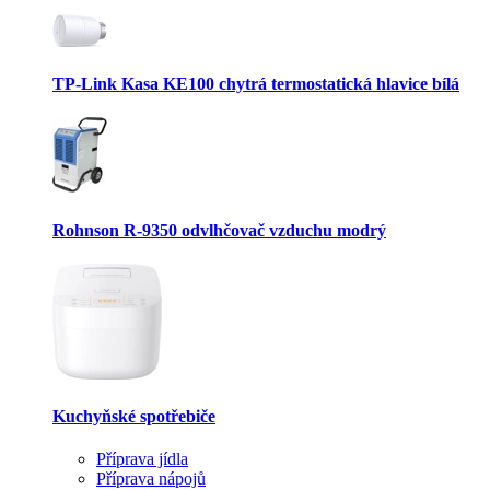
TP-Link Kasa KE100 chytrá termostatická hlavice bílá
Rohnson R-9350 odvlhčovač vzduchu modrý
Kuchyňské spotřebiče
Příprava jídla
Příprava nápojů