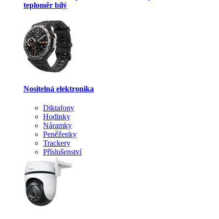
teploměr bílý
Nositelná elektronika
Diktafony
Hodinky
Náramky
Peněženky
Trackery
Příslušenství