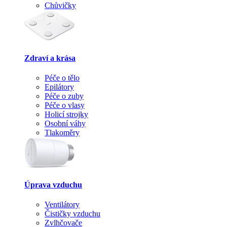
Chůvičky
Zdraví a krása
Péče o tělo
Epilátory
Péče o zuby
Péče o vlasy
Holicí strojky
Osobní váhy
Tlakoměry
Úprava vzduchu
Ventilátory
Čističky vzduchu
Zvlhčovače