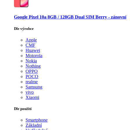
Google Pixel 10a 8GB / 128GB Dual SIM Berry - zánovní
Dle výrobce
Apple
CMF
Huawei
Motorola
Nokia
Nothing
OPPO
POCO
realme
Samsung
vivo
Xiaomi
Dle použití
Smartphone
Základní