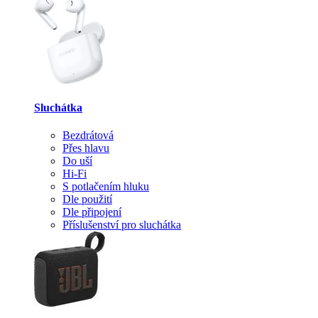
Sluchátka
Bezdrátová
Přes hlavu
Do uší
Hi-Fi
S potlačením hluku
Dle použití
Dle připojení
Příslušenství pro sluchátka