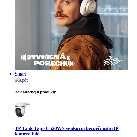
Smart
zpět
Nejoblíbenější produkty
TP-Link Tapo C520WS venkovní bezpečnostní IP
kamera bílá