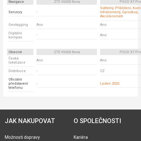
Navigace
ZTE V6500 Nova
POCO X7 Pr
Světelný, Přiblížení, Ko
Senzory
-
Infračervený, Gyroskop,
Akcelerometr
Geotagging
Ano
Ano
Digitální
-
Ano
kompas
Obecné
ZTE V6500 Nova
POCO X7 Pr
Česká
Ano
Ano
lokalizace
Distribuce
-
CZ
Oficiální
představení
-
Leden 2025
telefonu
JAK NAKUPOVAT
O SPOLEČNOSTI
Možnosti dopravy
Kariéra