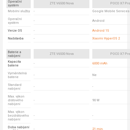
Operační
ZTE V6500 Nova
POCO X7 Pr
systém
Mobilní služby
-
Google Mobile Services
Operační
-
Android
systém
Verze OS
-
Android 15
Nadstavba
-
Xiaomi HyperOS 2
Baterie a
ZTE V6500 Nova
POCO X7 Pr
nabíjení
Kapacita
-
6000 mAh
baterie
Vyměnitelná
-
Ne
baterie
Standard
-
-
nabíjení
Max. výkon
drátového
-
90 W
nabíjení
Max. výkon
bezdrátového
-
-
nabíjení
Doba nabíjení
-
21 min.