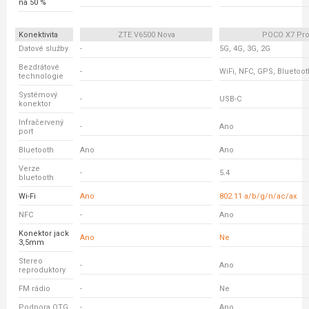
na 50 %
Konektivita
ZTE V6500 Nova
POCO X7 Pr
Datové služby
-
5G, 4G, 3G, 2G
Bezdrátové
-
WiFi, NFC, GPS, Bluetoot
technologie
Systémový
-
USB-C
konektor
Infračervený
-
Ano
port
Bluetooth
Ano
Ano
Verze
-
5.4
bluetooth
Wi-Fi
Ano
802.11 a/b/g/n/ac/ax
NFC
-
Ano
Konektor jack
Ano
Ne
3,5mm
Stereo
-
Ano
reproduktory
FM rádio
-
Ne
Podpora OTG
-
Ano