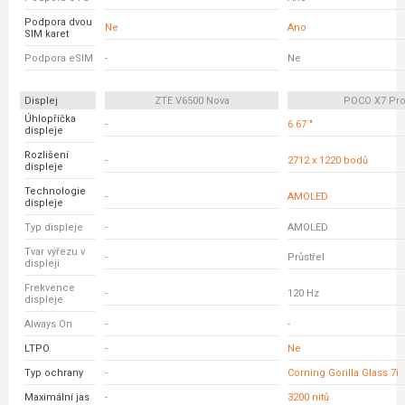
Podpora dvou
Ne
Ano
SIM karet
Podpora eSIM
-
Ne
Displej
ZTE V6500 Nova
POCO X7 Pr
Úhlopříčka
-
6.67 "
displeje
Rozlišení
-
2712 x 1220 bodů
displeje
Technologie
-
AMOLED
displeje
Typ displeje
-
AMOLED
Tvar výřezu v
-
Průstřel
displeji
Frekvence
-
120 Hz
displeje
Always On
-
-
LTPO
-
Ne
Typ ochrany
-
Corning Gorilla Glass 7i
Maximální jas
-
3200 nitů