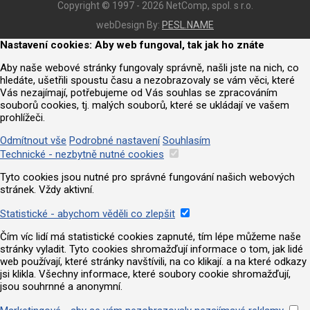
Copyright © 1997 - 2026 NetComp, spol. s r.o.
webDesign By:
PESL.NAME
Nastavení cookies: Aby web fungoval, tak jak ho znáte
Aby naše webové stránky fungovaly správně, našli jste na nich, co
hledáte, ušetřili spoustu času a nezobrazovaly se vám věci, které
Vás nezajímají, potřebujeme od Vás souhlas se zpracováním
souborů cookies, tj. malých souborů, které se ukládají ve vašem
prohlížeči.
Odmítnout vše
Podrobné nastavení
Souhlasím
Technické - nezbytně nutné cookies
Tyto cookies jsou nutné pro správné fungování našich webových
stránek. Vždy aktivní.
Statistické - abychom věděli co zlepšit
Čím víc lidí má statistické cookies zapnuté, tím lépe můžeme naše
stránky vyladit. Tyto cookies shromažďují informace o tom, jak lidé
web používají, které stránky navštívili, na co klikají. a na které odkazy
jsi klikla. Všechny informace, které soubory cookie shromažďují,
jsou souhrnné a anonymní.