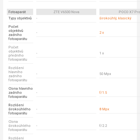
Fotoaparát
ZTE V6500 Nova
POCO X7 Pr
Typy objektivů
-
širokoúhlý, klasický
Počet
objektivů
-
2 x
zadního
fotoaparátu
Počet
objektivů
-
1 x
předního
fotoaparátu
Rozlišení
hlavního
-
50 Mpx
zadního
fotoaparátu
Clona hlavního
zadního
-
f/1.5
fotoaparátu
Rozlišení
širokoúhlého
-
8 Mpx
fotoaparátu
Clona
širokoúhlého
-
f/2.2
fotoaparátu
Rozlišení