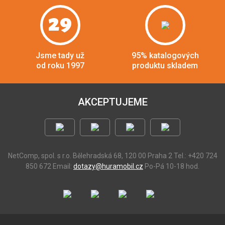
29
Jsme tady už
95% katalogových
od roku 1997
produktu skladem
AKCEPTUJEME
NetComp, spol. s r.o.
Bělehradská 68, 120 00 Praha 2
Tel.: +420 724
850 672
Email:
dotazy@huramobil.cz
Po-Pá 10-18 hod.