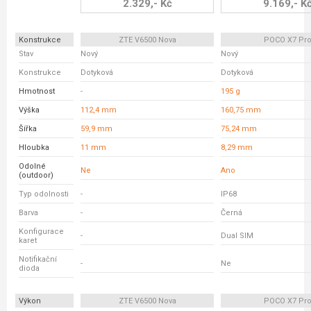
2.329,- Kč
9.169,- K
Konstrukce
ZTE V6500 Nova
POCO X7 Pr
Stav
Nový
Nový
Konstrukce
Dotyková
Dotyková
Hmotnost
-
195 g
Výška
112,4 mm
160,75 mm
Šířka
59,9 mm
75,24 mm
Hloubka
11 mm
8,29 mm
Odolné
Ne
Ano
(outdoor)
Typ odolnosti
-
IP68
Barva
-
Černá
Konfigurace
-
Dual SIM
karet
Notifikační
-
Ne
dioda
Výkon
ZTE V6500 Nova
POCO X7 Pr