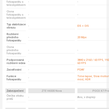
fotoaparátu s
-
-
teleobjektivem
Clona
fotoaparátu s
-
-
teleobjektivem
Typ stabilizace
-
EIS + OIS
obrazu
Rozlišení
předního
-
20 Mpx
fotoaparátu
Clona
předního
-
-
fotoaparátu
Podporovaná
3840 x 2160 / 60 FPS, 192
-
rozlišení videa
60 FPS
Zaostřování
-
PDAF
Funkce
Time-lapse, Slow motion
-
fotoaparátu
mód, HDR
Zabezpečení
ZTE V6500 Nova
POCO X7 Pr
Čtečka otisku
-
Ano, v displeji
prstů