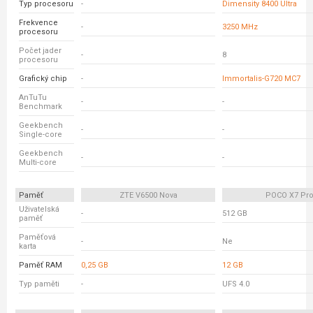
Typ procesoru
-
Dimensity 8400 Ultra
Frekvence
-
3250 MHz
procesoru
Počet jader
-
8
procesoru
Grafický chip
-
Immortalis-G720 MC7
AnTuTu
-
-
Benchmark
Geekbench
-
-
Single-core
Geekbench
-
-
Multi-core
Paměť
ZTE V6500 Nova
POCO X7 Pr
Uživatelská
-
512 GB
paměť
Paměťová
-
Ne
karta
Paměť RAM
0,25 GB
12 GB
Typ paměti
-
UFS 4.0