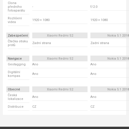
Clona
předního
-
f/2.0
fotoaparátu
Rozlišení
1920 × 1080
1920 × 1080
videa
Zabezpečení
Xiaomi Redmi S2
Nokia 5.1 2018
Čtečka otisku
Zadní strana
Zadní strana
prstů
Navigace
Xiaomi Redmi S2
Nokia 5.1 2018
Geotagging
Ano
Ano
Digitální
Ano
Ano
kompas
Obecné
Xiaomi Redmi S2
Nokia 5.1 2018
Česká
Ano
Ano
lokalizace
Distribuce
CZ
CZ