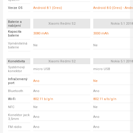
Verze OS
Android 8.1 (Oreo)
Android 8.0 (Oreo) - And
Baterie a
Xiaomi Redmi S2
Nokia 5.1 2018
nabíjení
Kapacita
3080 mAh
3000 mAh
baterie
Vyměnitelná
Ne
Ne
baterie
Konektivita
Xiaomi Redmi S2
Nokia 5.1 2018
Systémový
micro USB
micro USB
konektor
Infračervený
Ano
Ne
port
Bluetooth
Ano
Ano
Wi-Fi
802.11 b/g/n
802.11 a/b/g/n
NFC
Ne
Ne
Konektor jack
Ano
Ano
3,5mm
FM rádio
Ano
Ano