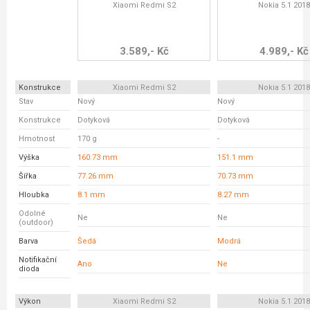
Xiaomi Redmi S2
Nokia 5.1 2018
3.589,- Kč
4.989,- Kč
Konstrukce
Xiaomi Redmi S2
Nokia 5.1 2018
Stav
Nový
Nový
Konstrukce
Dotyková
Dotyková
Hmotnost
170 g
-
Výška
160.73 mm
151.1 mm
Šířka
77.26 mm
70.73 mm
Hloubka
8.1 mm
8.27 mm
Odolné
Ne
Ne
(outdoor)
Barva
Šedá
Modrá
Notifikační
Ano
Ne
dioda
Výkon
Xiaomi Redmi S2
Nokia 5.1 2018