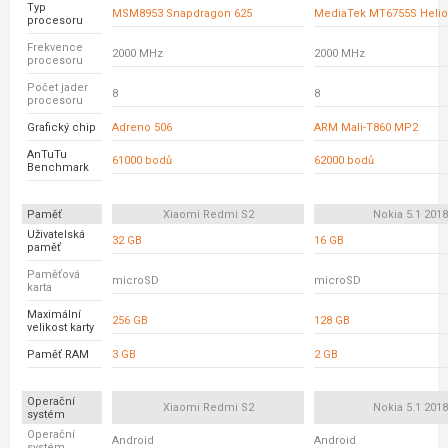
Typ
MSM8953 Snapdragon 625
MediaTek MT6755S Helio
procesoru
Frekvence
2000 MHz
2000 MHz
procesoru
Počet jader
8
8
procesoru
Grafický chip
Adreno 506
ARM Mali-T860 MP2
AnTuTu
61000 bodů
62000 bodů
Benchmark
Paměť
Xiaomi Redmi S2
Nokia 5.1 2018
Uživatelská
32 GB
16 GB
paměť
Paměťová
microSD
microSD
karta
Maximální
256 GB
128 GB
velikost karty
Paměť RAM
3 GB
2 GB
Operační
Xiaomi Redmi S2
Nokia 5.1 2018
systém
Operační
Android
Android
systém