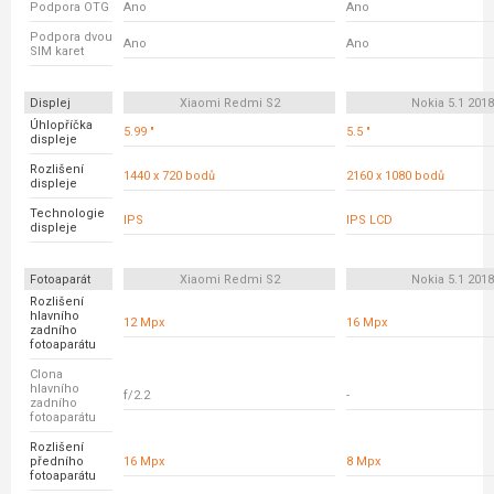
Podpora OTG
Ano
Ano
Podpora dvou
Ano
Ano
SIM karet
Displej
Xiaomi Redmi S2
Nokia 5.1 2018
Úhlopříčka
5.99 "
5.5 "
displeje
Rozlišení
1440 x 720 bodů
2160 x 1080 bodů
displeje
Technologie
IPS
IPS LCD
displeje
Fotoaparát
Xiaomi Redmi S2
Nokia 5.1 2018
Rozlišení
hlavního
12 Mpx
16 Mpx
zadního
fotoaparátu
Clona
hlavního
f/2.2
-
zadního
fotoaparátu
Rozlišení
předního
16 Mpx
8 Mpx
fotoaparátu