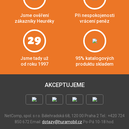
Jsme ověření
Při nespokojenosti
zákazníky Heuréky
vrácení peněz
29
Jsme tady už
95% katalogových
od roku 1997
produktu skladem
AKCEPTUJEME
NetComp, spol. s r.o.
Bělehradská 68, 120 00 Praha 2
Tel.: +420 724
850 672
Email:
dotazy@huramobil.cz
Po-Pá 10-18 hod.