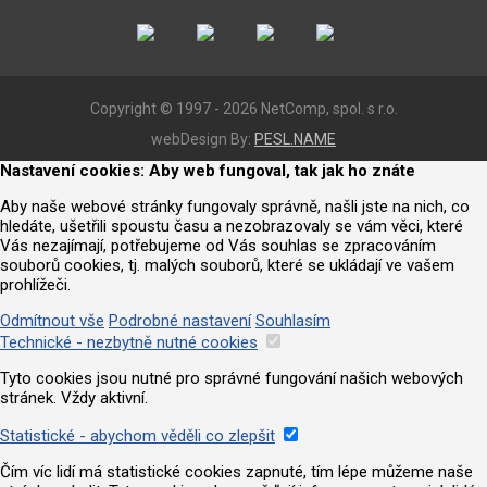
Copyright © 1997 - 2026 NetComp, spol. s r.o.
webDesign By:
PESL.NAME
Nastavení cookies: Aby web fungoval, tak jak ho znáte
Aby naše webové stránky fungovaly správně, našli jste na nich, co
hledáte, ušetřili spoustu času a nezobrazovaly se vám věci, které
Vás nezajímají, potřebujeme od Vás souhlas se zpracováním
souborů cookies, tj. malých souborů, které se ukládají ve vašem
prohlížeči.
Odmítnout vše
Podrobné nastavení
Souhlasím
Technické - nezbytně nutné cookies
Tyto cookies jsou nutné pro správné fungování našich webových
stránek. Vždy aktivní.
Statistické - abychom věděli co zlepšit
Čím víc lidí má statistické cookies zapnuté, tím lépe můžeme naše