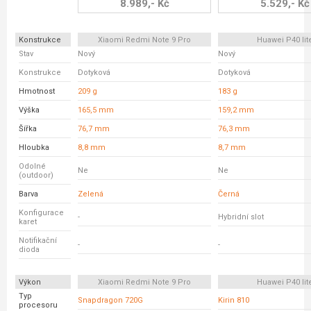
8.989,- Kč
5.529,- Kč
Konstrukce
Xiaomi Redmi Note 9 Pro
Huawei P40 lit
Stav
Nový
Nový
Konstrukce
Dotyková
Dotyková
Hmotnost
209 g
183 g
Výška
165,5 mm
159,2 mm
Šířka
76,7 mm
76,3 mm
Hloubka
8,8 mm
8,7 mm
Odolné
Ne
Ne
(outdoor)
Barva
Zelená
Černá
Konfigurace
-
Hybridní slot
karet
Notifikační
-
-
dioda
Výkon
Xiaomi Redmi Note 9 Pro
Huawei P40 lit
Typ
Snapdragon 720G
Kirin 810
procesoru