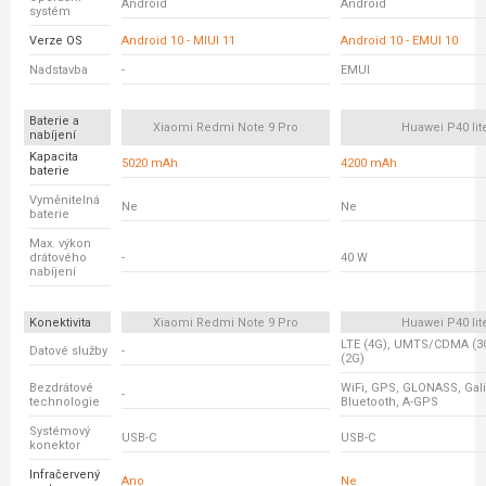
Android
Android
systém
Verze OS
Android 10 - MIUI 11
Android 10 - EMUI 10
Nadstavba
-
EMUI
Baterie a
Xiaomi Redmi Note 9 Pro
Huawei P40 lit
nabíjení
Kapacita
5020 mAh
4200 mAh
baterie
Vyměnitelná
Ne
Ne
baterie
Max. výkon
drátového
-
40 W
nabíjení
Konektivita
Xiaomi Redmi Note 9 Pro
Huawei P40 lit
LTE (4G), UMTS/CDMA (3
Datové služby
-
(2G)
Bezdrátové
WiFi, GPS, GLONASS, Gali
-
technologie
Bluetooth, A-GPS
Systémový
USB-C
USB-C
konektor
Infračervený
Ano
Ne