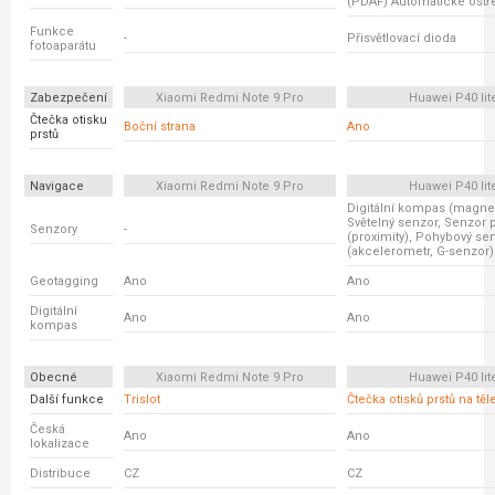
(PDAF) Automatické ostř
Funkce
-
Přisvětlovací dioda
fotoaparátu
Zabezpečení
Xiaomi Redmi Note 9 Pro
Huawei P40 lit
Čtečka otisku
Boční strana
Ano
prstů
Navigace
Xiaomi Redmi Note 9 Pro
Huawei P40 lit
Digitální kompas (magnet
Světelný senzor, Senzor p
Senzory
-
(proximity), Pohybový se
(akcelerometr, G-senzor)
Geotagging
Ano
Ano
Digitální
Ano
Ano
kompas
Obecné
Xiaomi Redmi Note 9 Pro
Huawei P40 lit
Další funkce
Trislot
Čtečka otisků prstů na tě
Česká
Ano
Ano
lokalizace
Distribuce
CZ
CZ