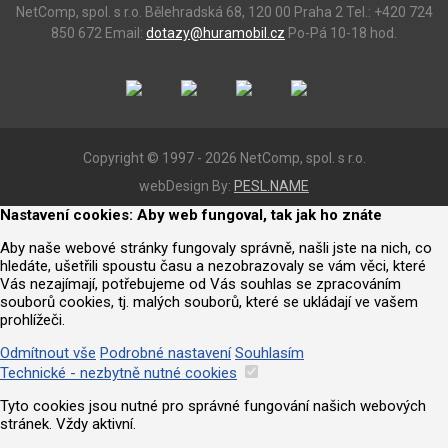
NetComp, spol. s r.o.
Bělehradská 68, 120 00 Praha 2
Tel.: +420 724
850 672
Email:
dotazy@huramobil.cz
Po-Pá 10-18 hod.
Copyright © 1997 - 2026 NetComp, spol. s r.o.
webDesign By:
PESL.NAME
Nastavení cookies: Aby web fungoval, tak jak ho znáte
Aby naše webové stránky fungovaly správně, našli jste na nich, co
hledáte, ušetřili spoustu času a nezobrazovaly se vám věci, které
Vás nezajímají, potřebujeme od Vás souhlas se zpracováním
souborů cookies, tj. malých souborů, které se ukládají ve vašem
prohlížeči.
Odmítnout vše
Podrobné nastavení
Souhlasím
Technické - nezbytně nutné cookies
Tyto cookies jsou nutné pro správné fungování našich webových
stránek. Vždy aktivní.