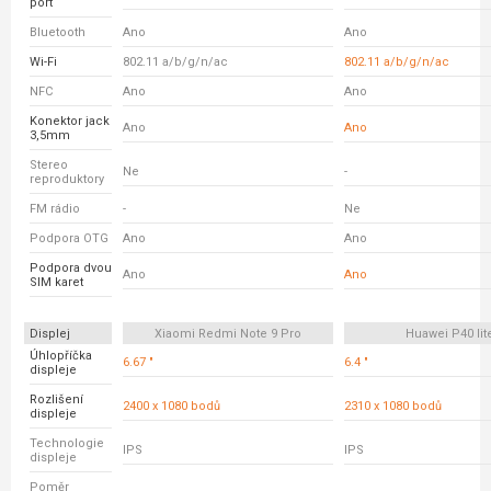
port
Bluetooth
Ano
Ano
Wi-Fi
802.11 a/b/g/n/ac
802.11 a/b/g/n/ac
NFC
Ano
Ano
Konektor jack
Ano
Ano
3,5mm
Stereo
Ne
-
reproduktory
FM rádio
-
Ne
Podpora OTG
Ano
Ano
Podpora dvou
Ano
Ano
SIM karet
Displej
Xiaomi Redmi Note 9 Pro
Huawei P40 lit
Úhlopříčka
6.67 "
6.4 "
displeje
Rozlišení
2400 x 1080 bodů
2310 x 1080 bodů
displeje
Technologie
IPS
IPS
displeje
Poměr