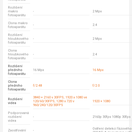
Rozlišení
makro
-
2 Mpx
fotoaparátu
Clona makro
-
2.4
fotoaparátu
Rozlišení
hloubkového
-
2 Mpx
fotoaparátu
Clona
hloubkového
-
2.4
fotoaparátu
Rozlišení
předního
16 Mpx
16 Mpx
fotoaparátu
Clona
předního
f/2.48
f/2.0
fotoaparátu
3840 × 2160 v 30FPS; 1920 x 1080 ve
Rozlišení
120/60/30FPS; 1280 x 720 v
1920 × 1080
videa
960/240/120/30FPS
Podporovaná
rozlišení
-
2160p 30fps 1080p 30fps
videa
Ostření detekcí fázovéh
Zaostřování
-