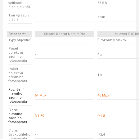
velikosti
-
83.5 %
displeje k tělu
Tvar výřezu v
-
Kruh
displeji
Fotoaparát
Xiaomi Redmi Note 9 Pro
Huawei P40 lit
Typy objektivů
-
Širokoúhlý Makro
Počet
objektivů
-
4 x
zadního
fotoaparátu
Počet
objektivů
-
1 x
předního
fotoaparátu
Rozlišení
hlavního
64 Mpx
48 Mpx
zadního
fotoaparátu
Clona
hlavního
f/1.89
f/1.8
zadního
fotoaparátu
Clona
širokoúhlého
-
f/2,4
fotoaparátu