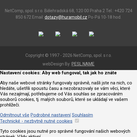
NetComp, spol. s r.o.
Bělehradská 68, 120 00 Praha 2
Tel.: +420 724
850 672
Email:
dotazy@huramobil.cz
Po-Pá 10-18 hod.
Copyright © 1997 - 2026 NetComp, spol. s r.o.
webDesign By:
PESL.NAME
Nastavení cookies: Aby web fungoval, tak jak ho znáte
Aby naše webové stránky fungovaly správně, našli jste na nich, co
hledáte, ušetřili spoustu času a nezobrazovaly se vám věci, které
Vás nezajímají, potřebujeme od Vás souhlas se zpracováním
souborů cookies, tj. malých souborů, které se ukládají ve vašem
prohlížeči.
Odmítnout vše
Podrobné nastavení
Souhlasím
Technické - nezbytně nutné cookies
Tyto cookies jsou nutné pro správné fungování našich webových
stránek. Vždy aktivní.