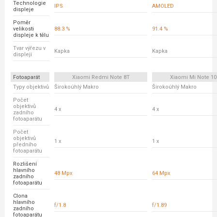
Technologie
IPS
AMOLED
displeje
Poměr
velikosti
88.3 %
91.4 %
displeje k tělu
Tvar výřezu v
Kapka
Kapka
displeji
Fotoaparát
Xiaomi Redmi Note 8T
Xiaomi Mi Note 10 
Typy objektivů
Širokoúhlý Makro
Širokoúhlý Makro
Počet
objektivů
4 x
4 x
zadního
fotoaparátu
Počet
objektivů
1 x
1 x
předního
fotoaparátu
Rozlišení
hlavního
48 Mpx
64 Mpx
zadního
fotoaparátu
Clona
hlavního
f/1.8
f/1.89
zadního
fotoaparátu