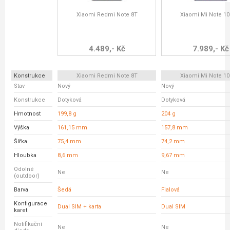
Xiaomi Redmi Note 8T
Xiaomi Mi Note 10 
4.489,- Kč
7.989,- Kč
Konstrukce
Xiaomi Redmi Note 8T
Xiaomi Mi Note 10 
Stav
Nový
Nový
Konstrukce
Dotyková
Dotyková
Hmotnost
199,8 g
204 g
Výška
161,15 mm
157,8 mm
Šířka
75,4 mm
74,2 mm
Hloubka
8,6 mm
9,67 mm
Odolné
Ne
Ne
(outdoor)
Barva
Šedá
Fialová
Konfigurace
Dual SIM + karta
Dual SIM
karet
Notifikační
Ne
Ne