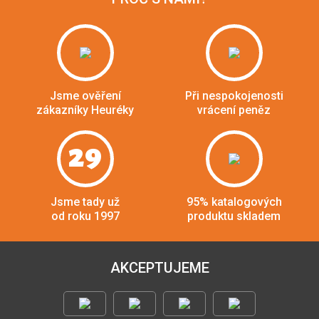
Jsme ověření
Při nespokojenosti
zákazníky Heuréky
vrácení peněz
29
Jsme tady už
95% katalogových
od roku 1997
produktu skladem
AKCEPTUJEME