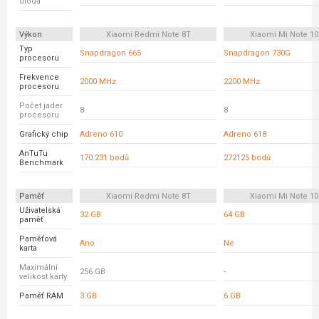
dioda
Výkon
Xiaomi Redmi Note 8T
Xiaomi Mi Note 10 
Typ
Snapdragon 665
Snapdragon 730G
procesoru
Frekvence
2000 MHz
2200 MHz
procesoru
Počet jader
8
8
procesoru
Grafický chip
Adreno 610
Adreno 618
AnTuTu
170 231 bodů
272125 bodů
Benchmark
Paměť
Xiaomi Redmi Note 8T
Xiaomi Mi Note 10 
Uživatelská
32 GB
64 GB
paměť
Paměťová
Ano
Ne
karta
Maximální
256 GB
-
velikost karty
Paměť RAM
3 GB
6 GB