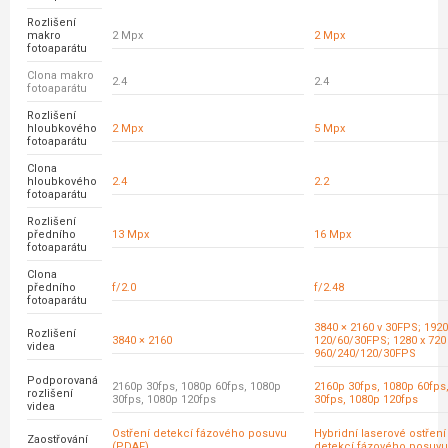
Rozlišení
makro
2 Mpx
2 Mpx
fotoaparátu
Clona makro
2.4
2.4
fotoaparátu
Rozlišení
hloubkového
2 Mpx
5 Mpx
fotoaparátu
Clona
hloubkového
2.4
2.2
fotoaparátu
Rozlišení
předního
13 Mpx
16 Mpx
fotoaparátu
Clona
předního
f/2.0
f/2.48
fotoaparátu
3840 × 2160 v 30FPS; 1920
Rozlišení
3840 × 2160
120/60/30FPS; 1280 x 720
videa
960/240/120/30FPS
Podporovaná
2160p 30fps, 1080p 60fps, 1080p
2160p 30fps, 1080p 60fps
rozlišení
30fps, 1080p 120fps
30fps, 1080p 120fps
videa
Ostření detekcí fázového posuvu
Hybridní laserové ostření
Zaostřování
(PDAF)
detekcí fázového posuvu