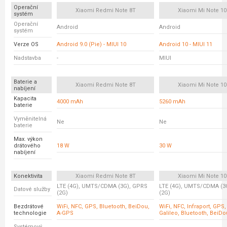
Operační
Xiaomi Redmi Note 8T
Xiaomi Mi Note 10 
systém
Operační
Android
Android
systém
Verze OS
Android 9.0 (Pie) - MIUI 10
Android 10 - MIUI 11
Nadstavba
-
MIUI
Baterie a
Xiaomi Redmi Note 8T
Xiaomi Mi Note 10 
nabíjení
Kapacita
4000 mAh
5260 mAh
baterie
Vyměnitelná
Ne
Ne
baterie
Max. výkon
drátového
18 W
30 W
nabíjení
Konektivita
Xiaomi Redmi Note 8T
Xiaomi Mi Note 10 
LTE (4G), UMTS/CDMA (3G), GPRS
LTE (4G), UMTS/CDMA (3
Datové služby
(2G)
(2G)
Bezdrátové
WiFi, NFC, GPS, Bluetooth, BeiDou,
WiFi, NFC, Infraport, GP
technologie
A-GPS
Galileo, Bluetooth, BeiD
Systémový