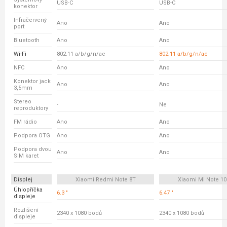
USB-C
USB-C
konektor
Infračervený
Ano
Ano
port
Bluetooth
Ano
Ano
Wi-Fi
802.11 a/b/g/n/ac
802.11 a/b/g/n/ac
NFC
Ano
Ano
Konektor jack
Ano
Ano
3,5mm
Stereo
-
Ne
reproduktory
FM rádio
Ano
Ano
Podpora OTG
Ano
Ano
Podpora dvou
Ano
Ano
SIM karet
Displej
Xiaomi Redmi Note 8T
Xiaomi Mi Note 10 
Úhlopříčka
6.3 "
6.47 "
displeje
Rozlišení
2340 x 1080 bodů
2340 x 1080 bodů
displeje