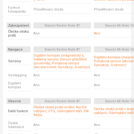
Funkce
Přisvětlovací dioda
Přisvětlovací dioda
fotoaparátu
Zabezpečení
Xiaomi Redmi Note 8T
Xiaomi Mi Note 10 
Čtečka otisku
Ano
Ano
prstů
Navigace
Xiaomi Redmi Note 8T
Xiaomi Mi Note 10 
Digitální kompas (magnetický s,
Digitální kompas (magnet
Světelný senzor, Senzor přiblížení
Senzory
Pohybový senzor (akcele
(proximity), Pohybový senzor
Gyroskop, G-senzor)
(akcelerometr, Gyroskop, G-senzor)
Geotagging
Ano
Ano
Digitální
Ano
Ano
kompas
Obecné
Xiaomi Redmi Note 8T
Xiaomi Mi Note 10 
Čtečka otisků prstů na těle, Rychlé
Čtečka otisků prstů v disp
Další funkce
nabíjení, OTG, Odemykání tváří, FM
nabíjení, Odemykání tváří
Rádio
Česká
Ano
Ano
lokalizace