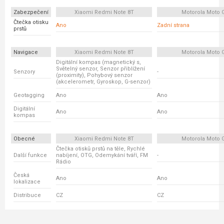
Zabezpečení
Xiaomi Redmi Note 8T
Motorola Moto 
Čtečka otisku
Ano
Zadní strana
prstů
Navigace
Xiaomi Redmi Note 8T
Motorola Moto 
Digitální kompas (magnetický s,
Světelný senzor, Senzor přiblížení
Senzory
-
(proximity), Pohybový senzor
(akcelerometr, Gyroskop, G-senzor)
Geotagging
Ano
Ano
Digitální
Ano
Ano
kompas
Obecné
Xiaomi Redmi Note 8T
Motorola Moto 
Čtečka otisků prstů na těle, Rychlé
Další funkce
nabíjení, OTG, Odemykání tváří, FM
-
Rádio
Česká
Ano
Ano
lokalizace
Distribuce
CZ
CZ