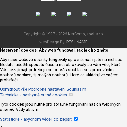
Copyright © 1997 - 2026 NetComp, spol. s r.o.
webDesign By:
PESL.NAME
Nastavení cookies: Aby web fungoval, tak jak ho znáte
Aby naše webové stránky fungovaly správně, našli jste na nich, co
hledáte, ušetřili spoustu času a nezobrazovaly se vám věci, které
Vás nezajímají, potřebujeme od Vás souhlas se zpracováním
souborů cookies, tj. malých souborů, které se ukládají ve vašem
prohlížeči.
Odmítnout vše
Podrobné nastavení
Souhlasím
Technické - nezbytně nutné cookies
Tyto cookies jsou nutné pro správné fungování našich webových
stránek. Vždy aktivní.
Statistické - abychom věděli co zlepšit