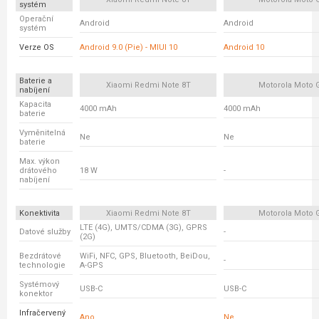
systém
Operační
Android
Android
systém
Verze OS
Android 9.0 (Pie) - MIUI 10
Android 10
Baterie a
Xiaomi Redmi Note 8T
Motorola Moto 
nabíjení
Kapacita
4000 mAh
4000 mAh
baterie
Vyměnitelná
Ne
Ne
baterie
Max. výkon
drátového
18 W
-
nabíjení
Konektivita
Xiaomi Redmi Note 8T
Motorola Moto 
LTE (4G), UMTS/CDMA (3G), GPRS
Datové služby
-
(2G)
Bezdrátové
WiFi, NFC, GPS, Bluetooth, BeiDou,
-
technologie
A-GPS
Systémový
USB-C
USB-C
konektor
Infračervený
Ano
Ne