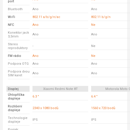
port
Bluetooth
Ano
Ano
Wi-Fi
802.11 a/b/g/n/ac
802.11 b/g/n
NFC
Ano
Ne
Konektor jack
Ano
Ano
3,5mm
Stereo
-
Ne
reproduktory
FM rádio
Ano
Ne
Podpora OTG
Ano
Ano
Podpora dvou
Ano
Ano
SIM karet
Displej
Xiaomi Redmi Note 8T
Motorola Moto 
Úhlopříčka
6.3 "
6.4 "
displeje
Rozlišení
2340 x 1080 bodů
1560 x 720 bodů
displeje
Technologie
IPS
IPS
displeje
Poměr