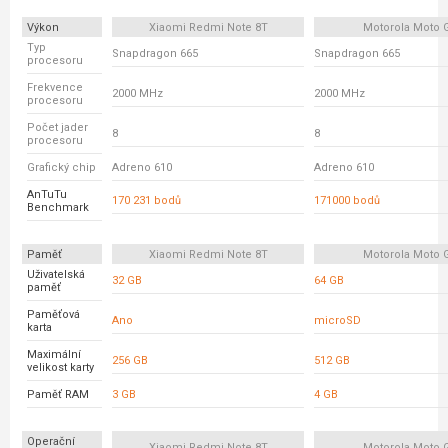
Výkon
Xiaomi Redmi Note 8T
Motorola Moto 
Typ
Snapdragon 665
Snapdragon 665
procesoru
Frekvence
2000 MHz
2000 MHz
procesoru
Počet jader
8
8
procesoru
Grafický chip
Adreno 610
Adreno 610
AnTuTu
170 231 bodů
171000 bodů
Benchmark
Paměť
Xiaomi Redmi Note 8T
Motorola Moto 
Uživatelská
32 GB
64 GB
paměť
Paměťová
Ano
microSD
karta
Maximální
256 GB
512 GB
velikost karty
Paměť RAM
3 GB
4 GB
Operační
Xiaomi Redmi Note 8T
Motorola Moto 