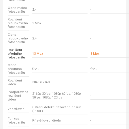
fotoaparátu
Clona makro
2.4
-
fotoaparátu
Rozlišení
hloubkového
2 Mpx
-
fotoaparátu
Clona
hloubkového
2.4
-
fotoaparátu
Rozlišení
předního
13 Mpx
8 Mpx
fotoaparátu
Clona
předního
f/2.0
f/2.0
fotoaparátu
Rozlišení
3840 × 2160
-
videa
Podporovaná
2160p 30fps, 1080p 60fps, 1080p
rozlišení
-
30fps, 1080p 120fps
videa
Ostření detekcí fázového posuvu
Zaostřování
-
(PDAF)
Funkce
Přisvětlovací dioda
-
fotoaparátu