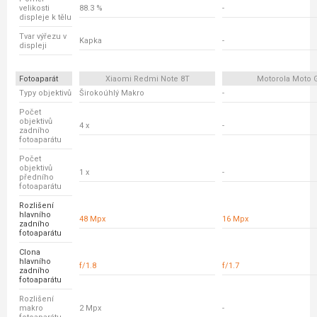
velikosti
88.3 %
-
displeje k tělu
Tvar výřezu v
Kapka
-
displeji
Fotoaparát
Xiaomi Redmi Note 8T
Motorola Moto 
Typy objektivů
Širokoúhlý Makro
-
Počet
objektivů
4 x
-
zadního
fotoaparátu
Počet
objektivů
1 x
-
předního
fotoaparátu
Rozlišení
hlavního
48 Mpx
16 Mpx
zadního
fotoaparátu
Clona
hlavního
f/1.8
f/1.7
zadního
fotoaparátu
Rozlišení
makro
2 Mpx
-