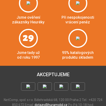
Jsme ověření
Při nespokojenosti
zákazníky Heuréky
vrácení peněz
29
Jsme tady už
95% katalogových
od roku 1997
produktu skladem
AKCEPTUJEME
NetComp, spol. s r.o.
Bělehradská 68, 120 00 Praha 2
Tel.: +420 724
850 672
Email:
dotazy@huramobil.cz
Po-Pá 10-18 hod.