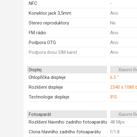
NFC
-
Konektor jack 3,5mm
Ano
Stereo reproduktory
Ne
FM rádio
Ano
Podpora OTG
Ano
Podpora dvou SIM karet
Ano
Displej
Xiaomi R
Úhlopříčka displeje
6.3 "
Rozlišení displeje
2340 x 1080 
Technologie displeje
IPS
Fotoaparát
Xiaomi R
Rozlišení hlavního zadního fotoaparátu
48 Mpx
Clona hlavního zadního fotoaparátu
f/1.8