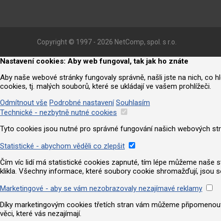
Copyright © 1997 - 2026 NetComp, spol. s r.o.
Nastavení cookies: Aby web fungoval, tak jak ho znáte
Aby naše webové stránky fungovaly správně, našli jste na nich, co 
cookies, tj. malých souborů, které se ukládají ve vašem prohlížeči.
Odmítnout vše
Podrobné nastavení
Souhlasím
Technické - nezbytně nutné cookies
Tyto cookies jsou nutné pro správné fungování našich webových strá
Statistické - abychom věděli co zlepšit
Čím víc lidí má statistické cookies zapnuté, tím lépe můžeme naše strá
klikla. Všechny informace, které soubory cookie shromažďují, jsou 
Marketingové - aby se vám nezobrazovaly nezajímavé reklamy
Díky marketingovým cookies třetích stran vám můžeme připomenout nab
věci, které vás nezajímají.