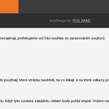
webDesign By:
PESL.NAME
ás nezajímají, potřebujeme od Vás souhlas se zpracováním souborů
užívají, které stránky navštívili, na co klikají. a na které odkazy jsi
netu. Když tyto cookies zakážete, reklam bude pořád stejně. Ovšem na