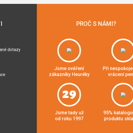
I
PROČ S NÁMI?
dané dotazy
Jsme ověření
Při nespokoje
zákazníky Heuréky
vrácení pe
uce
29
Jsme tady už
95% katalog
od roku 1997
produktu skl