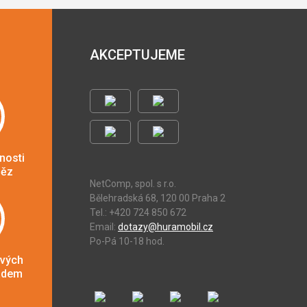
AKCEPTUJEME
nosti
něz
NetComp, spol. s r.o.
Bělehradská 68, 120 00 Praha 2
Tel.: +420 724 850 672
Email:
dotazy@huramobil.cz
Po-Pá 10-18 hod.
ových
adem