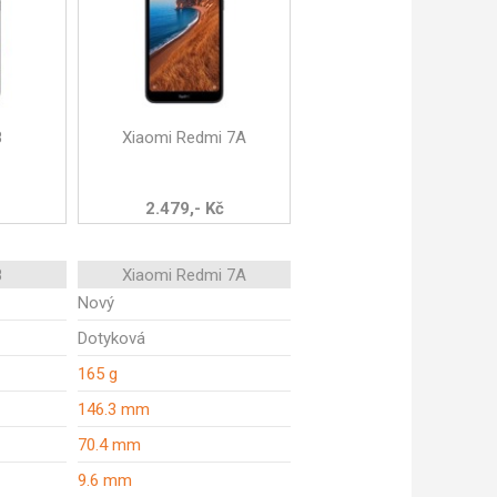
8
Xiaomi Redmi 7A
2.479,- Kč
8
Xiaomi Redmi 7A
Nový
Dotyková
165 g
146.3 mm
70.4 mm
9.6 mm