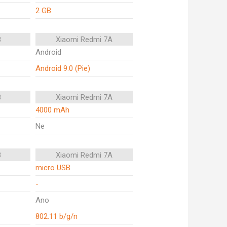
2 GB
8
Xiaomi Redmi 7A
Android
Android 9.0 (Pie)
8
Xiaomi Redmi 7A
4000 mAh
Ne
8
Xiaomi Redmi 7A
micro USB
-
Ano
802.11 b/g/n