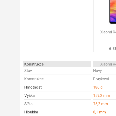
Xiaomi R
6.3
Konstrukce
Xiaomi R
Stav
Nový
Konstrukce
Dotyková
Hmotnost
186 g
Výška
159,2 mm
Šířka
75,2 mm
Hloubka
8,1 mm