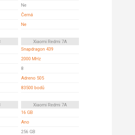
Ne
Černá
Ne
8
Xiaomi Redmi 7A
Snapdragon 439
2000 MHz
8
Adreno 505
83500 bodů
8
Xiaomi Redmi 7A
16 GB
Ano
256 GB