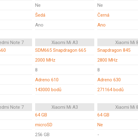
Ne
Ne
Šedá
Černá
Ano
Ano
edmi Note 7
Xiaomi Mi A3
Xiaomi Mi 
660
SDM665 Snapdragon 665
Snapdragon 845
2000 MHz
2800 MHz
8
8
Adreno 610
Adreno 630
143000 bodů
271164 bodů
edmi Note 7
Xiaomi Mi A3
Xiaomi Mi 
64 GB
64 GB
microSD
Ne
256 GB
-