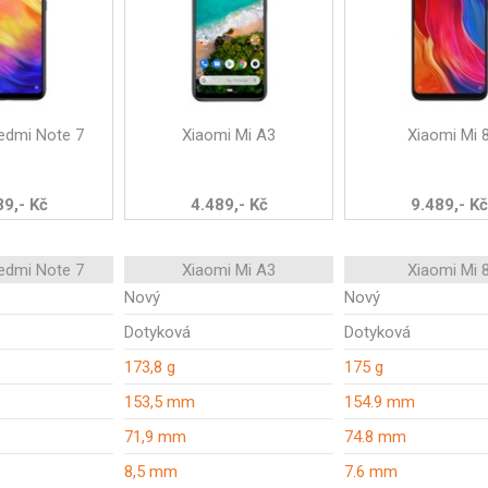
edmi Note 7
Xiaomi Mi A3
Xiaomi Mi 
89,- Kč
4.489,- Kč
9.489,- Kč
edmi Note 7
Xiaomi Mi A3
Xiaomi Mi 
Nový
Nový
Dotyková
Dotyková
173,8 g
175 g
153,5 mm
154.9 mm
71,9 mm
74.8 mm
8,5 mm
7.6 mm