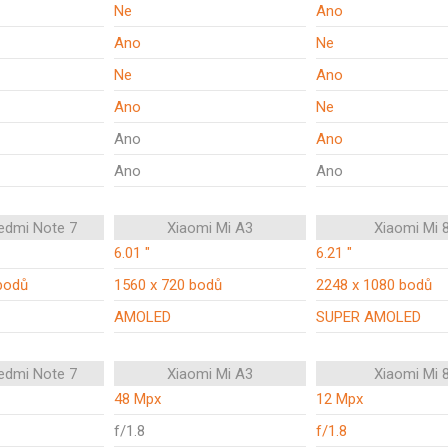
Ne
Ano
Ano
Ne
Ne
Ano
Ano
Ne
Ano
Ano
Ano
Ano
edmi Note 7
Xiaomi Mi A3
Xiaomi Mi 
6.01 "
6.21 "
bodů
1560 x 720 bodů
2248 x 1080 bodů
AMOLED
SUPER AMOLED
edmi Note 7
Xiaomi Mi A3
Xiaomi Mi 
48 Mpx
12 Mpx
f/1.8
f/1.8