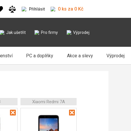
0 ks za 0 Kč
Přihlásit
Jak ušetřit
Pro firmy
Výprodej
šenství
PC a doplňky
Akce a slevy
Výprodej
8
Xiaomi Redmi 7A