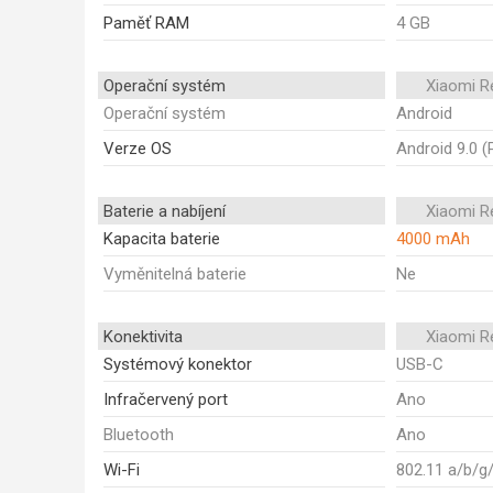
Paměť RAM
4 GB
Operační systém
Xiaomi R
Operační systém
Android
Verze OS
Android 9.0 (
Baterie a nabíjení
Xiaomi R
Kapacita baterie
4000 mAh
Vyměnitelná baterie
Ne
Konektivita
Xiaomi R
Systémový konektor
USB-C
Infračervený port
Ano
Bluetooth
Ano
Wi-Fi
802.11 a/b/g