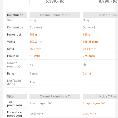
6.389,- Kč
8.990,- Kč
Konstrukce
Xiaomi Redmi Note 7
Nokia 7 Plus
Stav
Nový
Nový
Konstrukce
Dotyková
Dotyková
Hmotnost
186 g
183 g
Výška
159,2 mm
158,38 mm
Šířka
75,2 mm
75,64 mm
Hloubka
8,1 mm
7,99 mm
Odolné
Ne
Ne
(outdoor)
Barva
Černá
Černá
Notifikační
Ano
-
dioda
Výkon
Xiaomi Redmi Note 7
Nokia 7 Plus
Typ
Snapdragon 660
Snapdragon 660
procesoru
Frekvence
2200 MHz
2200 MHz
procesoru