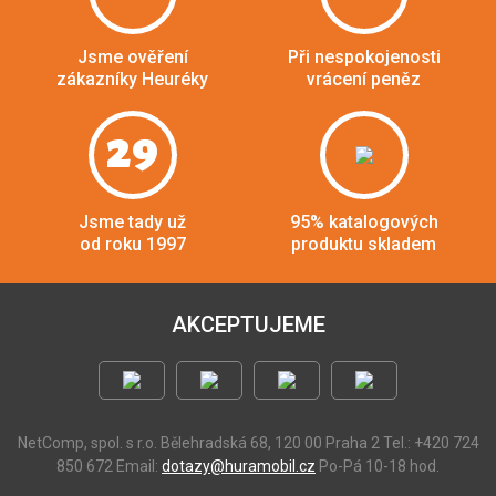
Jsme ověření
Při nespokojenosti
zákazníky Heuréky
vrácení peněz
29
Jsme tady už
95% katalogových
od roku 1997
produktu skladem
AKCEPTUJEME
NetComp, spol. s r.o.
Bělehradská 68, 120 00 Praha 2
Tel.: +420 724
850 672
Email:
dotazy@huramobil.cz
Po-Pá 10-18 hod.