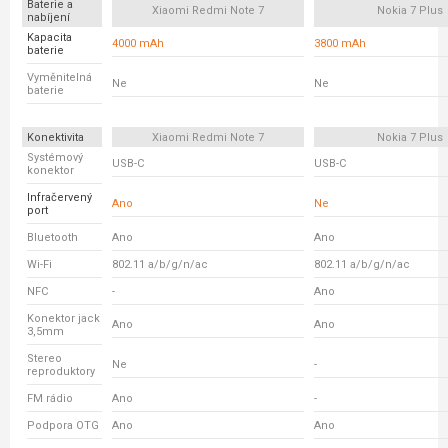
Baterie a
Xiaomi Redmi Note 7
Nokia 7 Plus
nabíjení
Kapacita
4000 mAh
3800 mAh
baterie
Vyměnitelná
Ne
Ne
baterie
Konektivita
Xiaomi Redmi Note 7
Nokia 7 Plus
Systémový
USB-C
USB-C
konektor
Infračervený
Ano
Ne
port
Bluetooth
Ano
Ano
Wi-Fi
802.11 a/b/g/n/ac
802.11 a/b/g/n/ac
NFC
-
Ano
Konektor jack
Ano
Ano
3,5mm
Stereo
Ne
-
reproduktory
FM rádio
Ano
-
Podpora OTG
Ano
Ano