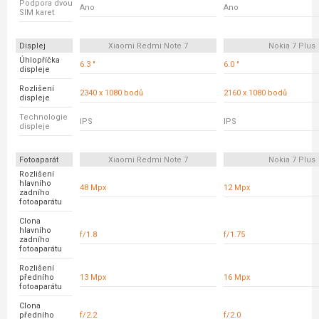
Podpora dvou
Ano
Ano
SIM karet
Displej
Xiaomi Redmi Note 7
Nokia 7 Plus
Úhlopříčka
6.3 "
6.0 "
displeje
Rozlišení
2340 x 1080 bodů
2160 x 1080 bodů
displeje
Technologie
IPS
IPS
displeje
Fotoaparát
Xiaomi Redmi Note 7
Nokia 7 Plus
Rozlišení
hlavního
48 Mpx
12 Mpx
zadního
fotoaparátu
Clona
hlavního
f/1.8
f/1.75
zadního
fotoaparátu
Rozlišení
předního
13 Mpx
16 Mpx
fotoaparátu
Clona
předního
f/2.2
f/2.0