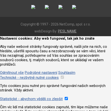
Copyright © 1997 - 2026 NetComp, spol. s r.o.
webDesign By:
PESL.NAME
Nastavení cookies: Aby web fungoval, tak jak ho znáte
Aby naše webové stránky fungovaly správně, našli jste na nich, co
hledáte, ušetřili spoustu času a nezobrazovaly se vám věci, které
Vás nezajímají, potřebujeme od Vás souhlas se zpracováním
souborů cookies, tj. malých souborů, které se ukládají ve vašem
prohlížeči.
Odmítnout vše
Podrobné nastavení
Souhlasím
Technické - nezbytně nutné cookies
Tyto cookies jsou nutné pro správné fungování našich webových
stránek. Vždy aktivní.
Statistické - abychom věděli co zlepšit
Čím víc lidí má statistické cookies zapnuté, tím lépe můžeme naše