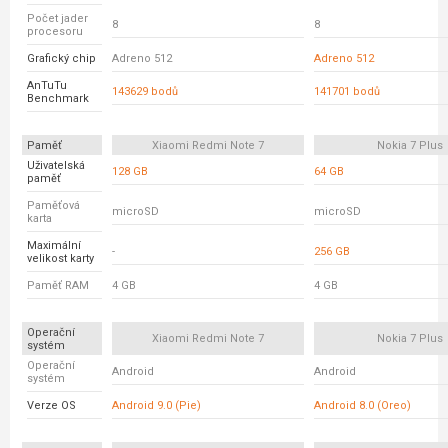
Počet jader
8
8
procesoru
Grafický chip
Adreno 512
Adreno 512
AnTuTu
143629 bodů
141701 bodů
Benchmark
Paměť
Xiaomi Redmi Note 7
Nokia 7 Plus
Uživatelská
128 GB
64 GB
paměť
Paměťová
microSD
microSD
karta
Maximální
-
256 GB
velikost karty
Paměť RAM
4 GB
4 GB
Operační
Xiaomi Redmi Note 7
Nokia 7 Plus
systém
Operační
Android
Android
systém
Verze OS
Android 9.0 (Pie)
Android 8.0 (Oreo)