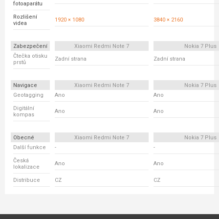
fotoaparátu
Rozlišení
1920 × 1080
3840 × 2160
videa
Zabezpečení
Xiaomi Redmi Note 7
Nokia 7 Plus
Čtečka otisku
Zadní strana
Zadní strana
prstů
Navigace
Xiaomi Redmi Note 7
Nokia 7 Plus
Geotagging
Ano
Ano
Digitální
Ano
Ano
kompas
Obecné
Xiaomi Redmi Note 7
Nokia 7 Plus
Další funkce
-
-
Česká
Ano
Ano
lokalizace
Distribuce
CZ
CZ