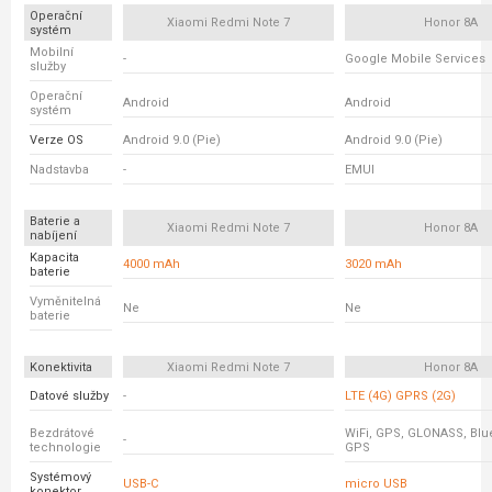
Operační
Xiaomi Redmi Note 7
Honor 8A
systém
Mobilní
-
Google Mobile Services
služby
Operační
Android
Android
systém
Verze OS
Android 9.0 (Pie)
Android 9.0 (Pie)
Nadstavba
-
EMUI
Baterie a
Xiaomi Redmi Note 7
Honor 8A
nabíjení
Kapacita
4000 mAh
3020 mAh
baterie
Vyměnitelná
Ne
Ne
baterie
Konektivita
Xiaomi Redmi Note 7
Honor 8A
Datové služby
-
LTE (4G) GPRS (2G)
Bezdrátové
WiFi, GPS, GLONASS, Blue
-
technologie
GPS
Systémový
USB-C
micro USB
konektor