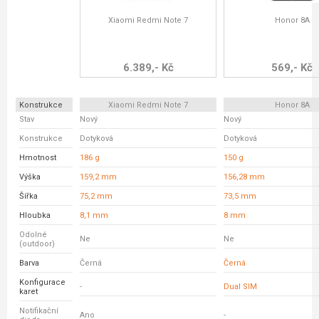
Xiaomi Redmi Note 7
Honor 8A
6.389,- Kč
569,- Kč
Konstrukce
Xiaomi Redmi Note 7
Honor 8A
Stav
Nový
Nový
Konstrukce
Dotyková
Dotyková
Hmotnost
186 g
150 g
Výška
159,2 mm
156,28 mm
Šířka
75,2 mm
73,5 mm
Hloubka
8,1 mm
8 mm
Odolné
Ne
Ne
(outdoor)
Barva
Černá
Černá
Konfigurace
-
Dual SIM
karet
Notifikační
Ano
-