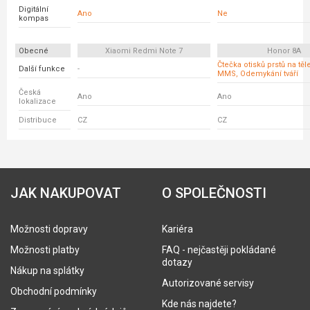
Digitální
Ano
Ne
kompas
Obecné
Xiaomi Redmi Note 7
Honor 8A
Čtečka otisků prstů na tě
Další funkce
-
MMS, Odemykání tváří
Česká
Ano
Ano
lokalizace
Distribuce
CZ
CZ
JAK NAKUPOVAT
O SPOLEČNOSTI
Možnosti dopravy
Kariéra
Možnosti platby
FAQ - nejčastěji pokládané
dotazy
Nákup na splátky
Autorizované servisy
Obchodní podmínky
Kde nás najdete?