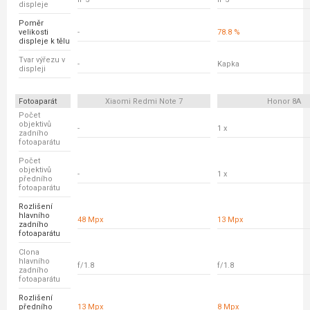
displeje
Poměr
velikosti
-
78.8 %
displeje k tělu
Tvar výřezu v
-
Kapka
displeji
Fotoaparát
Xiaomi Redmi Note 7
Honor 8A
Počet
objektivů
-
1 x
zadního
fotoaparátu
Počet
objektivů
-
1 x
předního
fotoaparátu
Rozlišení
hlavního
48 Mpx
13 Mpx
zadního
fotoaparátu
Clona
hlavního
f/1.8
f/1.8
zadního
fotoaparátu
Rozlišení
předního
13 Mpx
8 Mpx