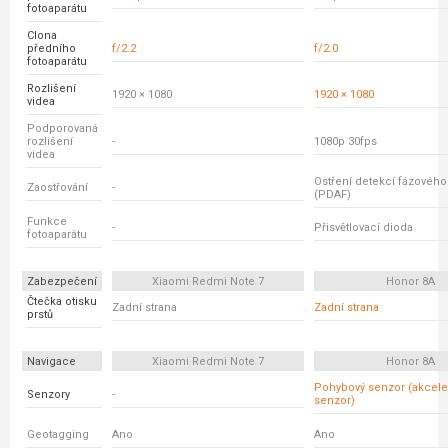
fotoaparátu
Clona
předního
f/2.2
f/2.0
fotoaparátu
Rozlišení
1920 × 1080
1920 × 1080
videa
Podporovaná
rozlišení
-
1080p 30fps
videa
Ostření detekcí fázovéh
Zaostřování
-
(PDAF)
Funkce
-
Přisvětlovací dioda
fotoaparátu
Zabezpečení
Xiaomi Redmi Note 7
Honor 8A
Čtečka otisku
Zadní strana
Zadní strana
prstů
Navigace
Xiaomi Redmi Note 7
Honor 8A
Pohybový senzor (akcele
Senzory
-
senzor)
Geotagging
Ano
Ano