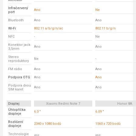
Infračervený
Ano
Ne
port
Bluetooth
Ano
Ano
Wi-Fi
802.11 a/b/g/n/ac
802.11 b/g/n
NFC
-
Ne
Konektor jack
Ano
Ano
3,5mm
Stereo
Ne
-
reproduktory
FM rádio
Ano
Ano
Podpora OTG
Ano
Ano
Podpora dvou
Ano
Ano
SIM karet
Displej
Xiaomi Redmi Note 7
Honor 8A
Úhlopříčka
6.3 "
6.09 "
displeje
Rozlišení
2340 x 1080 bodů
1560 x 720 bodů
displeje
Technologie
IPS
IPS