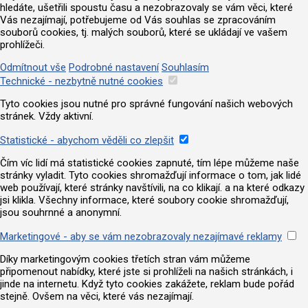
hledáte, ušetřili spoustu času a nezobrazovaly se vám věci, které
Vás nezajímají, potřebujeme od Vás souhlas se zpracováním
souborů cookies, tj. malých souborů, které se ukládají ve vašem
prohlížeči.
Odmítnout vše
Podrobné nastavení
Souhlasím
Technické - nezbytně nutné cookies
Tyto cookies jsou nutné pro správné fungování našich webových
stránek. Vždy aktivní.
Statistické - abychom věděli co zlepšit
Čím víc lidí má statistické cookies zapnuté, tím lépe můžeme naše
stránky vyladit. Tyto cookies shromažďují informace o tom, jak lidé
web používají, které stránky navštívili, na co klikají. a na které odkazy
jsi klikla. Všechny informace, které soubory cookie shromažďují,
jsou souhrnné a anonymní.
Marketingové - aby se vám nezobrazovaly nezajímavé reklamy
Díky marketingovým cookies třetích stran vám můžeme
připomenout nabídky, které jste si prohlíželi na našich stránkách, i
jinde na internetu. Když tyto cookies zakážete, reklam bude pořád
stejně. Ovšem na věci, které vás nezajímají.