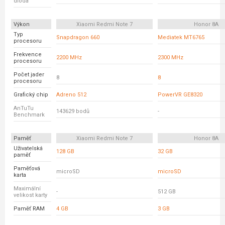
dioda
Výkon
Xiaomi Redmi Note 7
Honor 8A
Typ
Snapdragon 660
Mediatek MT6765
procesoru
Frekvence
2200 MHz
2300 MHz
procesoru
Počet jader
8
8
procesoru
Grafický chip
Adreno 512
PowerVR GE8320
AnTuTu
143629 bodů
-
Benchmark
Paměť
Xiaomi Redmi Note 7
Honor 8A
Uživatelská
128 GB
32 GB
paměť
Paměťová
microSD
microSD
karta
Maximální
-
512 GB
velikost karty
Paměť RAM
4 GB
3 GB