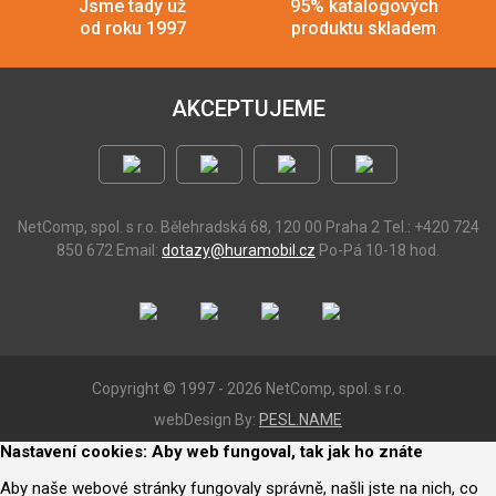
Jsme tady už
95% katalogových
od roku 1997
produktu skladem
AKCEPTUJEME
NetComp, spol. s r.o.
Bělehradská 68, 120 00 Praha 2
Tel.: +420 724
850 672
Email:
dotazy@huramobil.cz
Po-Pá 10-18 hod.
Copyright © 1997 - 2026 NetComp, spol. s r.o.
webDesign By:
PESL.NAME
Nastavení cookies: Aby web fungoval, tak jak ho znáte
Aby naše webové stránky fungovaly správně, našli jste na nich, co