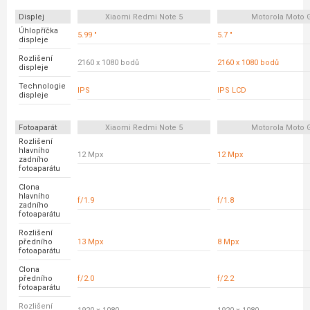
Displej
Xiaomi Redmi Note 5
Motorola Moto 
Úhlopříčka
5.99 "
5.7 "
displeje
Rozlišení
2160 x 1080 bodů
2160 x 1080 bodů
displeje
Technologie
IPS
IPS LCD
displeje
Fotoaparát
Xiaomi Redmi Note 5
Motorola Moto 
Rozlišení
hlavního
12 Mpx
12 Mpx
zadního
fotoaparátu
Clona
hlavního
f/1.9
f/1.8
zadního
fotoaparátu
Rozlišení
předního
13 Mpx
8 Mpx
fotoaparátu
Clona
předního
f/2.0
f/2.2
fotoaparátu
Rozlišení