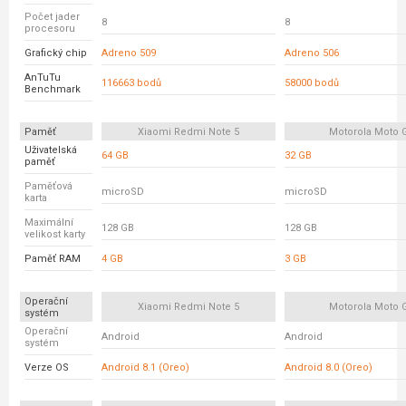
Počet jader
8
8
procesoru
Grafický chip
Adreno 509
Adreno 506
AnTuTu
116663 bodů
58000 bodů
Benchmark
Paměť
Xiaomi Redmi Note 5
Motorola Moto 
Uživatelská
64 GB
32 GB
paměť
Paměťová
microSD
microSD
karta
Maximální
128 GB
128 GB
velikost karty
Paměť RAM
4 GB
3 GB
Operační
Xiaomi Redmi Note 5
Motorola Moto 
systém
Operační
Android
Android
systém
Verze OS
Android 8.1 (Oreo)
Android 8.0 (Oreo)