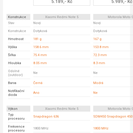
5.189,- Kč
5.989,- Kč
Konstrukce
Xiaomi Redmi Note 5
Motorola Moto 
Stav
Nový
Nový
Konstrukce
Dotyková
Dotyková
Hmotnost
181 g
167 g
Výška
158.6 mm
153.8 mm
Šířka
75.4 mm
72.3 mm
Hloubka
8.05 mm
8.3 mm
Odolné
Ne
Ne
(outdoor)
Barva
Černá
Modrá
Notifikační
Ano
Ne
dioda
Výkon
Xiaomi Redmi Note 5
Motorola Moto 
Typ
Snapdragon 636
SDM450 Snapdragon 450
procesoru
Frekvence
1800 MHz
1800 MHz
procesoru