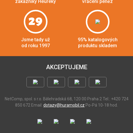
zákazníky Heuréky
vrácení peněz
29
Jsme tady už
95% katalogových
od roku 1997
produktu skladem
AKCEPTUJEME
NetComp, spol. s r.o.
Bělehradská 68, 120 00 Praha 2
Tel.: +420 724
850 672
Email:
dotazy@huramobil.cz
Po-Pá 10-18 hod.