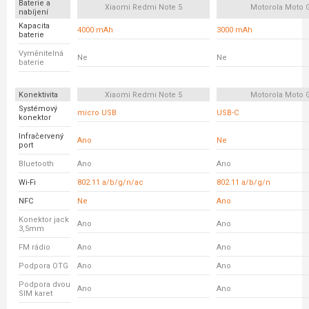
Baterie a
Xiaomi Redmi Note 5
Motorola Moto 
nabíjení
Kapacita
4000 mAh
3000 mAh
baterie
Vyměnitelná
Ne
Ne
baterie
Konektivita
Xiaomi Redmi Note 5
Motorola Moto 
Systémový
micro USB
USB-C
konektor
Infračervený
Ano
Ne
port
Bluetooth
Ano
Ano
Wi-Fi
802.11 a/b/g/n/ac
802.11 a/b/g/n
NFC
Ne
Ano
Konektor jack
Ano
Ano
3,5mm
FM rádio
Ano
Ano
Podpora OTG
Ano
Ano
Podpora dvou
Ano
Ano
SIM karet