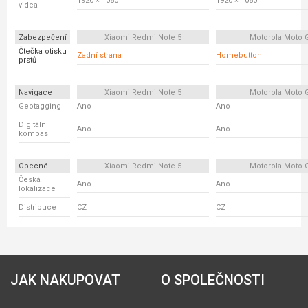
1920 × 1080
1920 × 1080
videa
Zabezpečení
Xiaomi Redmi Note 5
Motorola Moto 
Čtečka otisku
Zadní strana
Homebutton
prstů
Navigace
Xiaomi Redmi Note 5
Motorola Moto 
Geotagging
Ano
Ano
Digitální
Ano
Ano
kompas
Obecné
Xiaomi Redmi Note 5
Motorola Moto 
Česká
Ano
Ano
lokalizace
Distribuce
CZ
CZ
JAK NAKUPOVAT
O SPOLEČNOSTI