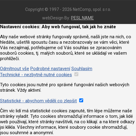
Copyright © 1997 - 2026 NetComp, spol. s r.o.
webDesign By:
PESL.NAME
Nastavení cookies: Aby web fungoval, tak jak ho znáte
Aby naše webové stránky fungovaly správně, našli jste na nich, co
hledáte, ušetřili spoustu času a nezobrazovaly se vám věci, které
Vás nezajímají, potřebujeme od Vás souhlas se zpracováním
souborů cookies, tj. malých souborů, které se ukládají ve vašem
prohlížeči.
Odmítnout vše
Podrobné nastavení
Souhlasím
Technické - nezbytně nutné cookies
Tyto cookies jsou nutné pro správné fungování našich webových
stránek. Vždy aktivní.
Statistické - abychom věděli co zlepšit
Čím víc lidí má statistické cookies zapnuté, tím lépe můžeme naše
stránky vyladit. Tyto cookies shromažďují informace o tom, jak lidé
web používají, které stránky navštívili, na co klikají. a na které odkazy
jsi klikla. Všechny informace, které soubory cookie shromažďují,
jsou souhrnné a anonymní.