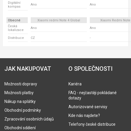
Digitální
Ano
Ano
kompas
Obecné
Xiaomi redmi Note 4 Global
Xiaomi Redmi Note
Česká
Ano
Ano
lokalizace
Distribuce
CZ
-
JAK NAKUPOVAT
O SPOLEČNOSTI
Možnosti dopravy
Kariéra
Možnosti platby
FAQ - nejčastěji pokládané
dotazy
Nákup na splátky
Autorizované servisy
Obchodní podmínky
Kde nás najdete?
Zpracování osobních údajů
Telefony české distribuce
Obchodní sdělení