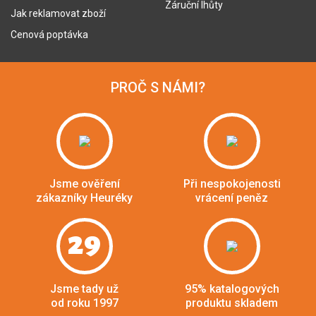
Záruční lhůty
Jak reklamovat zboží
Cenová poptávka
PROČ S NÁMI?
Jsme ověření
Při nespokojenosti
zákazníky Heuréky
vrácení peněz
29
Jsme tady už
95% katalogových
od roku 1997
produktu skladem