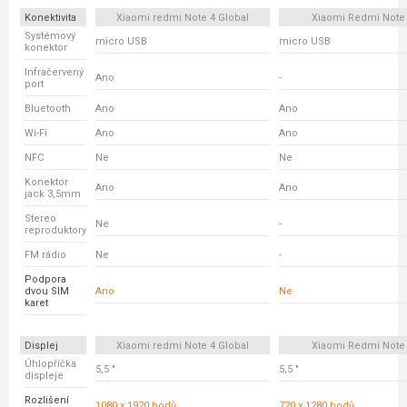
Konektivita
Xiaomi redmi Note 4 Global
Xiaomi Redmi Note
Systémový
micro USB
micro USB
konektor
Infračervený
Ano
-
port
Bluetooth
Ano
Ano
Wi-Fi
Ano
Ano
NFC
Ne
Ne
Konektor
Ano
Ano
jack 3,5mm
Stereo
Ne
-
reproduktory
FM rádio
Ne
-
Podpora
dvou SIM
Ano
Ne
karet
Displej
Xiaomi redmi Note 4 Global
Xiaomi Redmi Note
Úhlopříčka
5,5 "
5,5 "
displeje
Rozlišení
1080 x 1920 bodů
720 x 1280 bodů