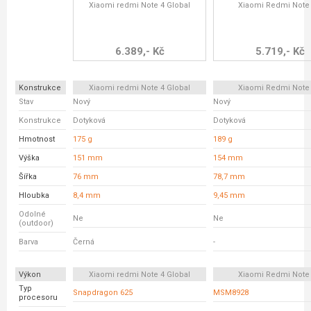
Xiaomi redmi Note 4 Global
Xiaomi Redmi Note
6.389,- Kč
5.719,- Kč
Konstrukce
Xiaomi redmi Note 4 Global
Xiaomi Redmi Note
Stav
Nový
Nový
Konstrukce
Dotyková
Dotyková
Hmotnost
175 g
189 g
Výška
151 mm
154 mm
Šířka
76 mm
78,7 mm
Hloubka
8,4 mm
9,45 mm
Odolné
Ne
Ne
(outdoor)
Barva
Černá
-
Výkon
Xiaomi redmi Note 4 Global
Xiaomi Redmi Note
Typ
Snapdragon 625
MSM8928
procesoru