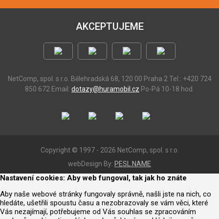
AKCEPTUJEME
NetComp, spol. s r.o.
Bělehradská 68, 120 00 Praha 2
Tel.: +420 724
850 672
Email:
dotazy@huramobil.cz
Po-Pá 10-18 hod.
Copyright © 1997 - 2026 NetComp, spol. s r.o.
webDesign By:
PESL.NAME
Nastavení cookies: Aby web fungoval, tak jak ho znáte
Aby naše webové stránky fungovaly správně, našli jste na nich, co
hledáte, ušetřili spoustu času a nezobrazovaly se vám věci, které
Vás nezajímají, potřebujeme od Vás souhlas se zpracováním