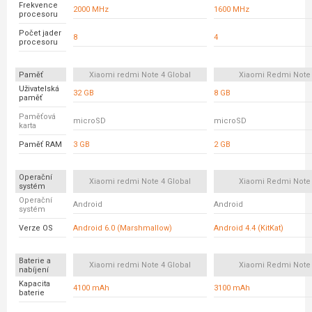
Frekvence
2000 MHz
1600 MHz
procesoru
Počet jader
8
4
procesoru
Paměť
Xiaomi redmi Note 4 Global
Xiaomi Redmi Note
Uživatelská
32 GB
8 GB
paměť
Paměťová
microSD
microSD
karta
Paměť RAM
3 GB
2 GB
Operační
Xiaomi redmi Note 4 Global
Xiaomi Redmi Note
systém
Operační
Android
Android
systém
Verze OS
Android 6.0 (Marshmallow)
Android 4.4 (KitKat)
Baterie a
Xiaomi redmi Note 4 Global
Xiaomi Redmi Note
nabíjení
Kapacita
4100 mAh
3100 mAh
baterie