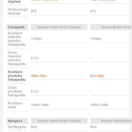
displeje
Technologie
IPS
IPS
displeje
Fotoaparát
Xiaomi redmi Note 4 Global
Xiaomi Redmi Note
Rozlišení
hlavního
13 Mpx
13 Mpx
zadního
fotoaparátu
Clona
hlavního
f/2.0
-
zadního
fotoaparátu
Rozlišení
předního
5Mpx Mpx
Ano Mpx
fotoaparátu
Clona
předního
f/2.0
-
fotoaparátu
Rozlišení
1920 x 1080
1920 x 1080
videa
Navigace
Xiaomi redmi Note 4 Global
Xiaomi Redmi Note
Geotagging
Ano
Ano