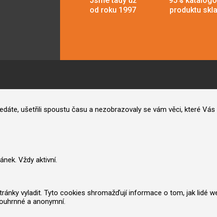
Jsme tady už
95% katalog
od roku 1997
produktu skl
hledáte, ušetřili spoustu času a nezobrazovaly se vám věci, které V
nek. Vždy aktivní.
nky vyladit. Tyto cookies shromažďují informace o tom, jak lidé web po
souhrnné a anonymní.