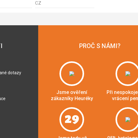
CZ
I
PROČ S NÁMI?
dané dotazy
Jsme ověření
Při nespokoje
zákazníky Heuréky
vrácení pe
uce
29