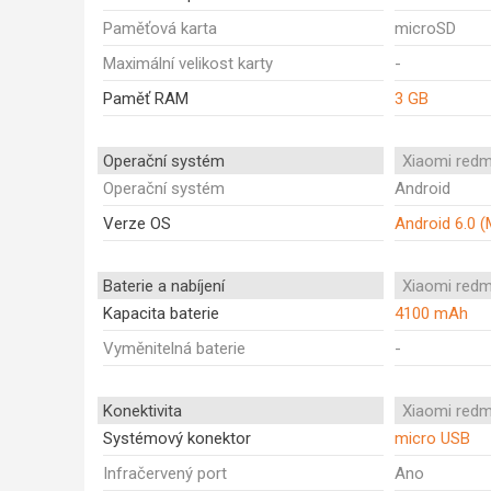
Paměťová karta
microSD
Maximální velikost karty
-
Paměť RAM
3 GB
Operační systém
Xiaomi redm
Operační systém
Android
Verze OS
Android 6.0 
Baterie a nabíjení
Xiaomi redm
Kapacita baterie
4100 mAh
Vyměnitelná baterie
-
Konektivita
Xiaomi redm
Systémový konektor
micro USB
Infračervený port
Ano