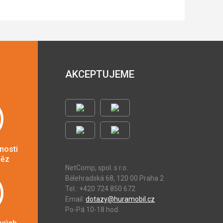
AKCEPTUJEME
nosti
něz
NetComp, spol. s r.o.
Bělehradská 68, 120 00 Praha 2
Tel.: +420 724 850 672
Email:
dotazy@huramobil.cz
Po-Pá 10-18 hod.