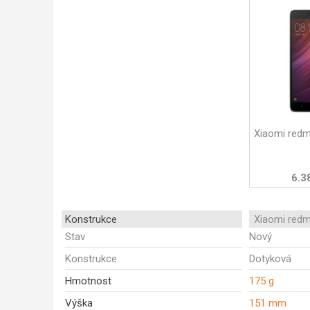
Xiaomi redm
6.3
Konstrukce
Xiaomi redm
Stav
Nový
Konstrukce
Dotyková
Hmotnost
175 g
Výška
151 mm