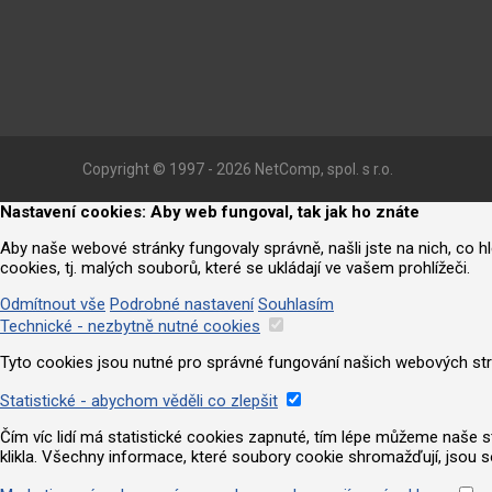
Copyright © 1997 - 2026 NetComp, spol. s r.o.
Nastavení cookies: Aby web fungoval, tak jak ho znáte
Aby naše webové stránky fungovaly správně, našli jste na nich, co 
cookies, tj. malých souborů, které se ukládají ve vašem prohlížeči.
Odmítnout vše
Podrobné nastavení
Souhlasím
Technické - nezbytně nutné cookies
Tyto cookies jsou nutné pro správné fungování našich webových strá
Statistické - abychom věděli co zlepšit
Čím víc lidí má statistické cookies zapnuté, tím lépe můžeme naše strá
klikla. Všechny informace, které soubory cookie shromažďují, jsou 