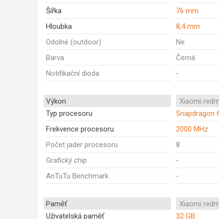
Šířka
76 mm
Hloubka
8,4 mm
Odolné (outdoor)
Ne
Barva
Černá
Notifikační dioda
-
Výkon
Xiaomi redm
Typ procesoru
Snapdragon 
Frekvence procesoru
2000 MHz
Počet jader procesoru
8
Grafický chip
-
AnTuTu Benchmark
-
Paměť
Xiaomi redm
Uživatelská paměť
32 GB