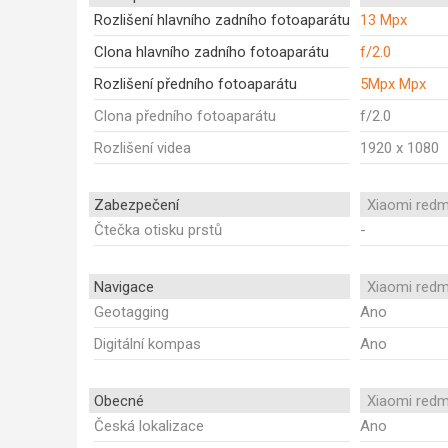
Rozlišení hlavního zadního fotoaparátu
13 Mpx
Clona hlavního zadního fotoaparátu
f/2.0
Rozlišení předního fotoaparátu
5Mpx Mpx
Clona předního fotoaparátu
f/2.0
Rozlišení videa
1920 x 1080
Zabezpečení
Xiaomi redm
Čtečka otisku prstů
-
Navigace
Xiaomi redm
Geotagging
Ano
Digitální kompas
Ano
Obecné
Xiaomi redm
Česká lokalizace
Ano