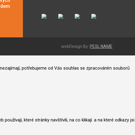
ových
adem
webDesign By:
PESL.NAME
ás nezajímají, potřebujeme od Vás souhlas se zpracováním souborů
užívají, které stránky navštívili, na co klikají. a na které odkazy jsi