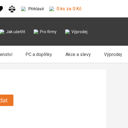
0 ks za 0 Kč
Přihlásit
Jak ušetřit
Pro firmy
Výprodej
šenství
PC a doplňky
Akce a slevy
Výprodej
dat