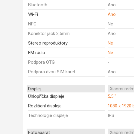
Bluetooth
Ano
Wi-Fi
Ano
NFC
Ne
Konektor jack 3,5mm
Ano
Stereo reproduktory
Ne
FM rádio
Ne
Podpora OTG
-
Podpora dvou SIM karet
Ano
Displej
Xiaomi redm
Úhlopříčka displeje
5,5 "
Rozlišení displeje
1080 x 1920 
Technologie displeje
IPS
Fotoaparát
Xiaomi redm