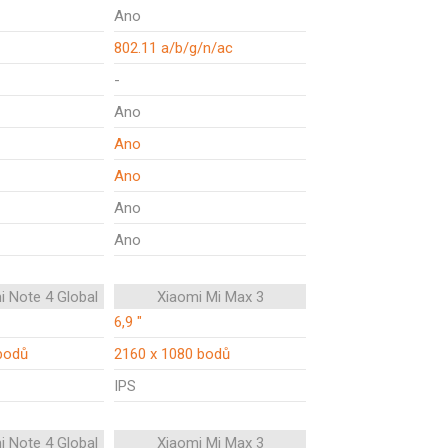
Ano
802.11 a/b/g/n/ac
-
Ano
Ano
Ano
Ano
Ano
i Note 4 Global
Xiaomi Mi Max 3
6,9 "
bodů
2160 x 1080 bodů
IPS
i Note 4 Global
Xiaomi Mi Max 3