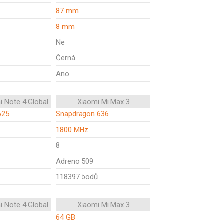
87 mm
8 mm
Ne
Černá
Ano
i Note 4 Global
Xiaomi Mi Max 3
625
Snapdragon 636
1800 MHz
8
Adreno 509
118397 bodů
i Note 4 Global
Xiaomi Mi Max 3
64 GB