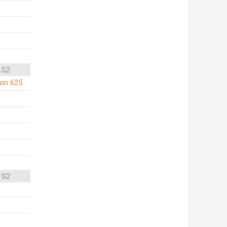
 S2
on 625
 S2