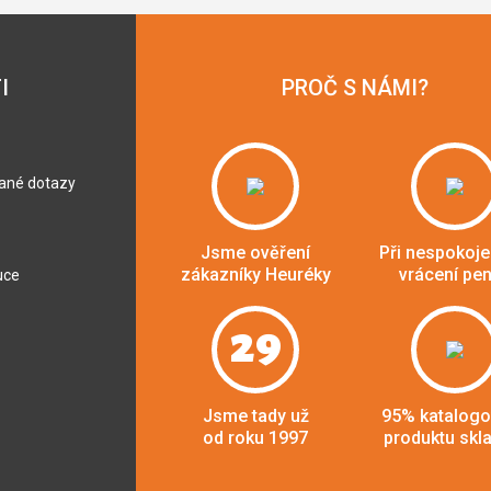
I
PROČ S NÁMI?
dané dotazy
Jsme ověření
Při nespokoje
zákazníky Heuréky
vrácení pe
uce
29
Jsme tady už
95% katalog
od roku 1997
produktu skl