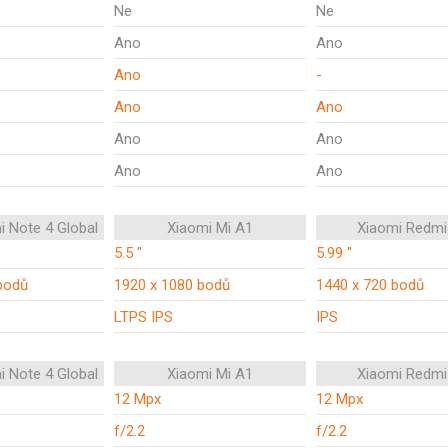
Ne
Ne
Ano
Ano
Ano
-
Ano
Ano
Ano
Ano
Ano
Ano
i Note 4 Global
Xiaomi Mi A1
Xiaomi Redmi
5.5 "
5.99 "
bodů
1920 x 1080 bodů
1440 x 720 bodů
LTPS IPS
IPS
i Note 4 Global
Xiaomi Mi A1
Xiaomi Redmi
12 Mpx
12 Mpx
f/2.2
f/2.2