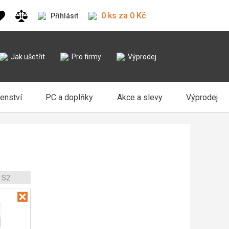
0 ks za 0 Kč
Přihlásit
Jak ušetřit
Pro firmy
Výprodej
šenství
PC a doplňky
Akce a slevy
Výprodej
 S2