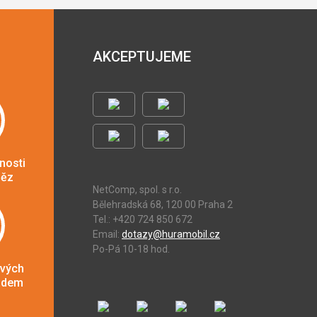
AKCEPTUJEME
nosti
něz
NetComp, spol. s r.o.
Bělehradská 68, 120 00 Praha 2
Tel.: +420 724 850 672
Email:
dotazy@huramobil.cz
Po-Pá 10-18 hod.
ových
adem