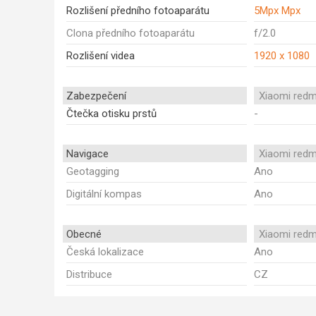
Rozlišení předního fotoaparátu
5Mpx Mpx
Clona předního fotoaparátu
f/2.0
Rozlišení videa
1920 x 1080
Zabezpečení
Xiaomi redm
Čtečka otisku prstů
-
Navigace
Xiaomi redm
Geotagging
Ano
Digitální kompas
Ano
Obecné
Xiaomi redm
Česká lokalizace
Ano
Distribuce
CZ