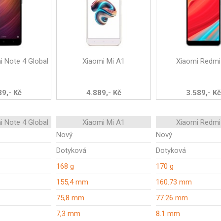
i Note 4 Global
Xiaomi Mi A1
Xiaomi Redmi
89,- Kč
4.889,- Kč
3.589,- Kč
i Note 4 Global
Xiaomi Mi A1
Xiaomi Redmi
Nový
Nový
Dotyková
Dotyková
168 g
170 g
155,4 mm
160.73 mm
75,8 mm
77.26 mm
7,3 mm
8.1 mm