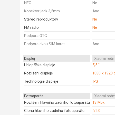
NFC
Ne
Konektor jack 3,5mm
Ano
Stereo reproduktory
Ne
FM rádio
Ne
Podpora OTG
-
Podpora dvou SIM karet
Ano
Displej
Xiaomi redm
Úhlopříčka displeje
5,5 "
Rozlišení displeje
1080 x 1920 
Technologie displeje
IPS
Fotoaparát
Xiaomi redm
Rozlišení hlavního zadního fotoaparátu
13 Mpx
Clona hlavního zadního fotoaparátu
f/2.0