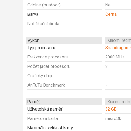
Odolné (outdoor)
Ne
Barva
Černá
Notifikační dioda
-
Výkon
Xiaomi redm
Typ procesoru
Snapdragon 
Frekvence procesoru
2000 MHz
Počet jader procesoru
8
Grafický chip
-
AnTuTu Benchmark
-
Paměť
Xiaomi redm
Uživatelská paměť
32 GB
Paměťová karta
microSD
Maximální velikost karty
-