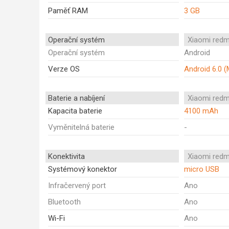
Paměť RAM
3 GB
Operační systém
Xiaomi redm
Operační systém
Android
Verze OS
Android 6.0 
Baterie a nabíjení
Xiaomi redm
Kapacita baterie
4100 mAh
Vyměnitelná baterie
-
Konektivita
Xiaomi redm
Systémový konektor
micro USB
Infračervený port
Ano
Bluetooth
Ano
Wi-Fi
Ano