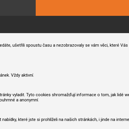
hledáte, ušetřili spoustu času a nezobrazovaly se vám věci, které V
nek. Vždy aktivní.
nky vyladit. Tyto cookies shromažďují informace o tom, jak lidé web po
souhrnné a anonymní.
ídky, které jste si prohlíželi na našich stránkách, i jinde na inter