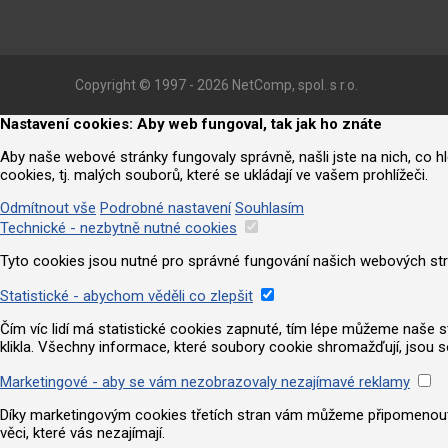
Copyright © 1997 - 2026 NetComp, spol. s r.o.
Nastavení cookies: Aby web fungoval, tak jak ho znáte
Aby naše webové stránky fungovaly správně, našli jste na nich, co 
cookies, tj. malých souborů, které se ukládají ve vašem prohlížeči.
Odmítnout vše
Podrobné nastavení
Souhlasím
Technické - nezbytně nutné cookies
Tyto cookies jsou nutné pro správné fungování našich webových strá
Statistické - abychom věděli co zlepšit
Čím víc lidí má statistické cookies zapnuté, tím lépe můžeme naše strá
klikla. Všechny informace, které soubory cookie shromažďují, jsou 
Marketingové - aby se vám nezobrazovaly nezajímavé reklamy
Díky marketingovým cookies třetích stran vám můžeme připomenout nab
věci, které vás nezajímají.