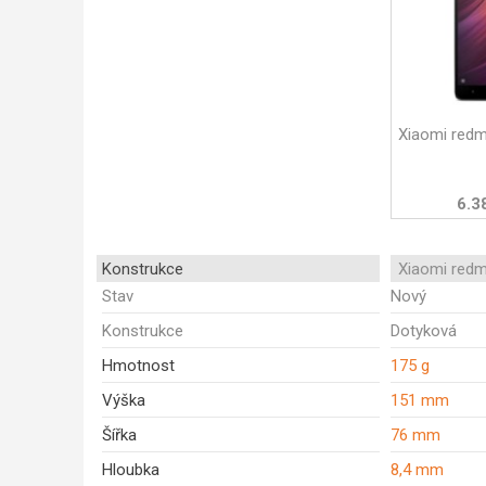
Xiaomi redm
6.3
Konstrukce
Xiaomi redm
Stav
Nový
Konstrukce
Dotyková
Hmotnost
175 g
Výška
151 mm
Šířka
76 mm
Hloubka
8,4 mm