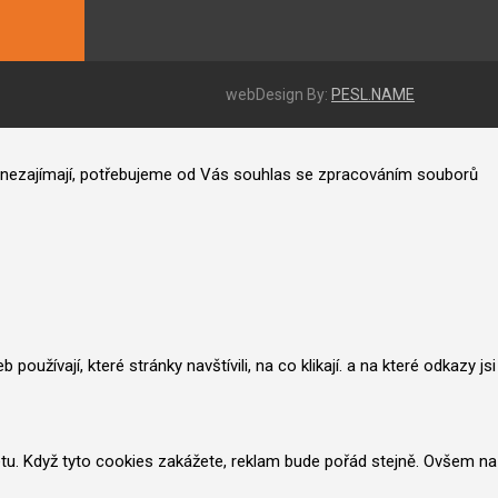
webDesign By:
PESL.NAME
ás nezajímají, potřebujeme od Vás souhlas se zpracováním souborů
užívají, které stránky navštívili, na co klikají. a na které odkazy jsi
netu. Když tyto cookies zakážete, reklam bude pořád stejně. Ovšem na