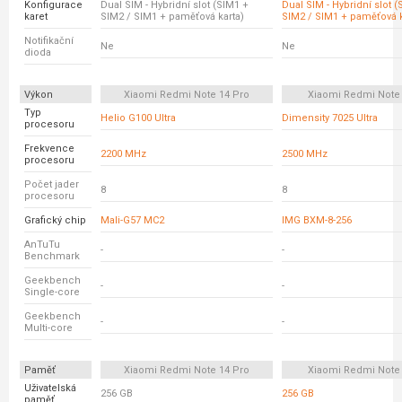
Konfigurace
Dual SIM - Hybridní slot (SIM1 +
Dual SIM - Hybridní slot 
karet
SIM2 / SIM1 + paměťová karta)
SIM2 / SIM1 + paměťová k
Notifikační
Ne
Ne
dioda
Výkon
Xiaomi Redmi Note 14 Pro
Xiaomi Redmi Note
Typ
Helio G100 Ultra
Dimensity 7025 Ultra
procesoru
Frekvence
2200 MHz
2500 MHz
procesoru
Počet jader
8
8
procesoru
Grafický chip
Mali-G57 MC2
IMG BXM-8-256
AnTuTu
-
-
Benchmark
Geekbench
-
-
Single-core
Geekbench
-
-
Multi-core
Paměť
Xiaomi Redmi Note 14 Pro
Xiaomi Redmi Note
Uživatelská
256 GB
256 GB
paměť