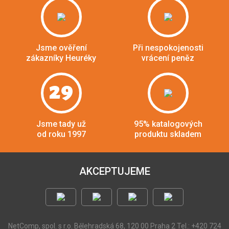
Jsme ověření
Při nespokojenosti
zákazníky Heuréky
vrácení peněz
29
Jsme tady už
95% katalogových
od roku 1997
produktu skladem
AKCEPTUJEME
NetComp, spol. s r.o.
Bělehradská 68, 120 00 Praha 2
Tel.: +420 724