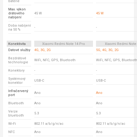
baterie
Max. výkon
drátového
45 W
45 W
nabíjení
Doba nabíjení
-
-
na 50 %
Konektivita
Xiaomi Redmi Note 14 Pro
Xiaomi Redmi Note
Datové služby
4G, 3G, 2G
5G, 4G, 3G, 2G
Bezdrátové
WiFi, NFC, GPS, Bluetooth
WiFi, NFC, GPS, Bluetoot
technologie
Konektory
-
-
Systémový
USB-C
USB-C
konektor
Infračervený
Ano
Ano
port
Bluetooth
Ano
Ano
Verze
5.3
5.3
bluetooth
Wi-Fi
802.11 a/b/g/n/ac
802.11 a/b/g/n/ac
NFC
Ano
Ano