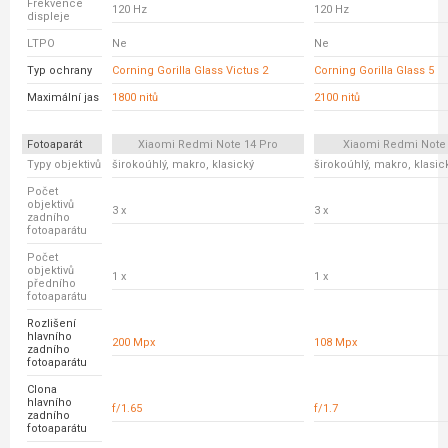
Frekvence
120 Hz
120 Hz
displeje
LTPO
Ne
Ne
Typ ochrany
Corning Gorilla Glass Victus 2
Corning Gorilla Glass 5
Maximální jas
1800 nitů
2100 nitů
Fotoaparát
Xiaomi Redmi Note 14 Pro
Xiaomi Redmi Note
Typy objektivů
širokoúhlý, makro, klasický
širokoúhlý, makro, klasic
Počet
objektivů
3 x
3 x
zadního
fotoaparátu
Počet
objektivů
1 x
1 x
předního
fotoaparátu
Rozlišení
hlavního
200 Mpx
108 Mpx
zadního
fotoaparátu
Clona
hlavního
f/1.65
f/1.7
zadního
fotoaparátu