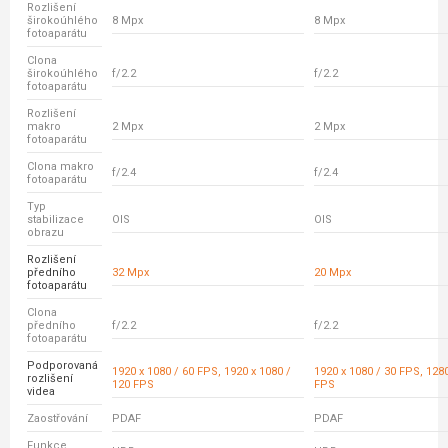
Rozlišení
širokoúhlého
8 Mpx
8 Mpx
fotoaparátu
Clona
širokoúhlého
f/2.2
f/2.2
fotoaparátu
Rozlišení
makro
2 Mpx
2 Mpx
fotoaparátu
Clona makro
f/2.4
f/2.4
fotoaparátu
Typ
stabilizace
OIS
OIS
obrazu
Rozlišení
předního
32 Mpx
20 Mpx
fotoaparátu
Clona
předního
f/2.2
f/2.2
fotoaparátu
Podporovaná
1920 x 1080 / 60 FPS, 1920 x 1080 /
1920 x 1080 / 30 FPS, 1280
rozlišení
120 FPS
FPS
videa
Zaostřování
PDAF
PDAF
Funkce