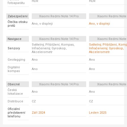
HDR
HDR
fotoaparátu
Zabezpečení
Xiaomi Redmi Note 14 Pro
Xiaomi Redmi Note
Čtečka otisku
Ano, v displeji
Ano, v displeji
prstů
Navigace
Xiaomi Redmi Note 14 Pro
Xiaomi Redmi Note
Světelný, Přiblížení, Kompas,
Světelný, Přiblížení, Kom
Senzory
Infračervený, Gyroskop,
Infračervený, Gyroskop,
Akcelerometr
Akcelerometr
Geotagging
Ano
Ano
Digitální
Ano
Ano
kompas
Obecné
Xiaomi Redmi Note 14 Pro
Xiaomi Redmi Note
Česká
Ano
Ano
lokalizace
Distribuce
CZ
CZ
Oficiální
představení
Září 2024
Leden 2025
telefonu