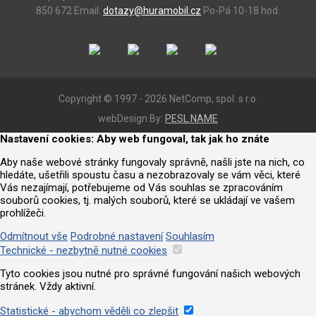
850 672
Email:
dotazy@huramobil.cz
Po-Pá 10-18 hod.
Copyright © 1997 - 2026 NetComp, spol. s r.o.
webDesign By:
PESL.NAME
Nastavení cookies: Aby web fungoval, tak jak ho znáte
Aby naše webové stránky fungovaly správně, našli jste na nich, co
hledáte, ušetřili spoustu času a nezobrazovaly se vám věci, které
Vás nezajímají, potřebujeme od Vás souhlas se zpracováním
souborů cookies, tj. malých souborů, které se ukládají ve vašem
prohlížeči.
Odmítnout vše
Podrobné nastavení
Souhlasím
Technické - nezbytně nutné cookies
Tyto cookies jsou nutné pro správné fungování našich webových
stránek. Vždy aktivní.
Statistické - abychom věděli co zlepšit