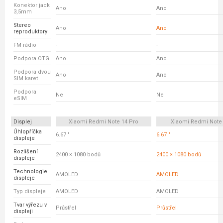
Konektor jack
Ano
Ano
3,5mm
Stereo
Ano
Ano
reproduktory
FM rádio
-
-
Podpora OTG
Ano
Ano
Podpora dvou
Ano
Ano
SIM karet
Podpora
Ne
Ne
eSIM
Displej
Xiaomi Redmi Note 14 Pro
Xiaomi Redmi Note
Úhlopříčka
6.67 "
6.67 "
displeje
Rozlišení
2400 × 1080 bodů
2400 × 1080 bodů
displeje
Technologie
AMOLED
AMOLED
displeje
Typ displeje
AMOLED
AMOLED
Tvar výřezu v
Průstřel
Průstřel
displeji