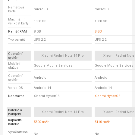
Paměťová
microSD
microSD
karta
Maximální
1000 GB
1000 GB
velikost karty
Paměť RAM
8 GB
8 GB
Typ paměti
UFS 2.2
UFS 2.2
Operační
Xiaomi Redmi Note 14 Pro
Xiaomi Redmi Note
systém
Mobilní
Google Mobile Services
Google Mobile Services
služby
Operační
Android
Android
systém
Verze OS
Android 14
Android 14
Nadstavba
Xiaomi HyperOS
Xiaomi HyperOS
Baterie a
Xiaomi Redmi Note 14 Pro
Xiaomi Redmi Note
nabíjení
Kapacita
5500 mAh
5110 mAh
baterie
Vyměnitelná
Ne
Ne