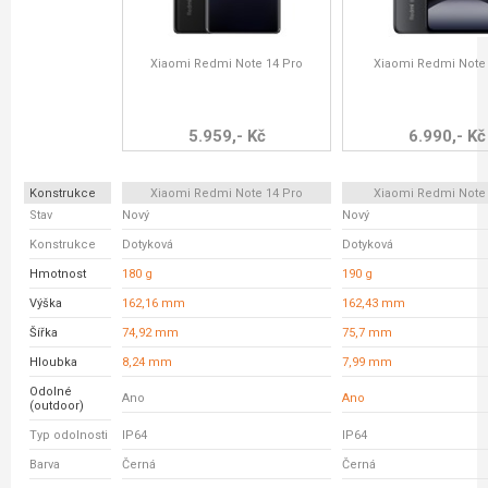
Xiaomi Redmi Note 14 Pro
Xiaomi Redmi Note
5.959,- Kč
6.990,- Kč
Konstrukce
Xiaomi Redmi Note 14 Pro
Xiaomi Redmi Note
Stav
Nový
Nový
Konstrukce
Dotyková
Dotyková
Hmotnost
180 g
190 g
Výška
162,16 mm
162,43 mm
Šířka
74,92 mm
75,7 mm
Hloubka
8,24 mm
7,99 mm
Odolné
Ano
Ano
(outdoor)
Typ odolnosti
IP64
IP64
Barva
Černá
Černá