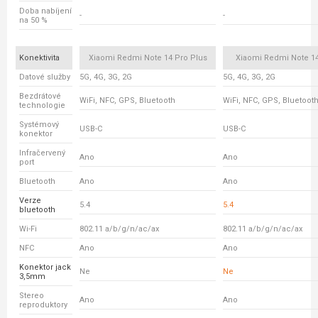
Doba nabíjení
-
-
na 50 %
Konektivita
Xiaomi Redmi Note 14 Pro Plus
Xiaomi Redmi Note 14
Datové služby
5G, 4G, 3G, 2G
5G, 4G, 3G, 2G
Bezdrátové
WiFi, NFC, GPS, Bluetooth
WiFi, NFC, GPS, Bluetoot
technologie
Systémový
USB-C
USB-C
konektor
Infračervený
Ano
Ano
port
Bluetooth
Ano
Ano
Verze
5.4
5.4
bluetooth
Wi-Fi
802.11 a/b/g/n/ac/ax
802.11 a/b/g/n/ac/ax
NFC
Ano
Ano
Konektor jack
Ne
Ne
3,5mm
Stereo
Ano
Ano
reproduktory