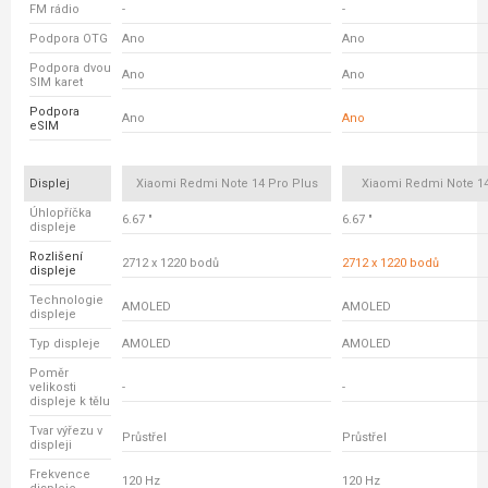
FM rádio
-
-
Podpora OTG
Ano
Ano
Podpora dvou
Ano
Ano
SIM karet
Podpora
Ano
Ano
eSIM
Displej
Xiaomi Redmi Note 14 Pro Plus
Xiaomi Redmi Note 14
Úhlopříčka
6.67 "
6.67 "
displeje
Rozlišení
2712 x 1220 bodů
2712 x 1220 bodů
displeje
Technologie
AMOLED
AMOLED
displeje
Typ displeje
AMOLED
AMOLED
Poměr
velikosti
-
-
displeje k tělu
Tvar výřezu v
Průstřel
Průstřel
displeji
Frekvence
120 Hz
120 Hz