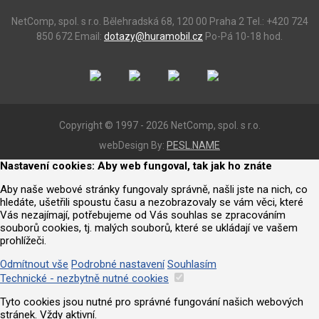
NetComp, spol. s r.o.
Bělehradská 68, 120 00 Praha 2
Tel.: +420 724
850 672
Email:
dotazy@huramobil.cz
Po-Pá 10-18 hod.
Copyright © 1997 - 2026 NetComp, spol. s r.o.
webDesign By:
PESL.NAME
Nastavení cookies: Aby web fungoval, tak jak ho znáte
Aby naše webové stránky fungovaly správně, našli jste na nich, co
hledáte, ušetřili spoustu času a nezobrazovaly se vám věci, které
Vás nezajímají, potřebujeme od Vás souhlas se zpracováním
souborů cookies, tj. malých souborů, které se ukládají ve vašem
prohlížeči.
Odmítnout vše
Podrobné nastavení
Souhlasím
Technické - nezbytně nutné cookies
Tyto cookies jsou nutné pro správné fungování našich webových
stránek. Vždy aktivní.