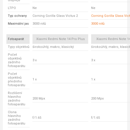
displeje
LTPO
Ne
Ne
Typ ochrany
Corning Gorilla Glass Victus 2
Corning Gorilla Glass Vic
Maximální jas
3000 nitů
3000 nitů
Fotoaparát
Xiaomi Redmi Note 14 Pro Plus
Xiaomi Redmi Note 14
Typy objektivů
širokoúhlý, makro, klasický
širokoúhlý, makro, klasic
Počet
objektivů
3 x
3 x
zadního
fotoaparátu
Počet
objektivů
1 x
1 x
předního
fotoaparátu
Rozlišení
hlavního
200 Mpx
200 Mpx
zadního
fotoaparátu
Clona
hlavního
f/1.65
f/1.65
zadního
fotoaparátu