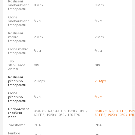
Rozlišení
širokoúhlého
8 Mpx
8 Mpx
fotoaparátu
Clona
širokoúhlého
f/2.2
f/2.2
fotoaparátu
Rozlišení
makro
2 Mpx
2 Mpx
fotoaparátu
Clona makro
f/2.4
f/2.4
fotoaparátu
Typ
stabilizace
OIS
OIS
obrazu
Rozlišení
předního
20 Mpx
20 Mpx
fotoaparátu
Clona
předního
f/2.2
f/2.2
fotoaparátu
Podporovaná
3840 x 2160 / 30 FPS, 1920 x 1080 /
3840 x 2160 / 30 FPS, 1920
rozlišení
60 FPS, 1920 x 1080 / 120 FPS
60 FPS, 1920 x 1080 / 120
videa
Zaostřování
PDAF
PDAF
Funkce