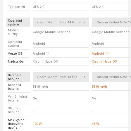
Typ paměti
UFS 2.2
UFS 2.2
Operační
Xiaomi Redmi Note 14 Pro Plus
Xiaomi Redmi Note 14
systém
Mobilní
Google Mobile Services
Google Mobile Services
služby
Operační
Android
Android
systém
Verze OS
Android 14
Android 14
Nadstavba
Xiaomi HyperOS
Xiaomi HyperOS
Baterie a
Xiaomi Redmi Note 14 Pro Plus
Xiaomi Redmi Note 14
nabíjení
Kapacita
5110 mAh
5110 mAh
baterie
Vyměnitelná
Ne
Ne
baterie
Standard
-
-
nabíjení
Max. výkon
drátového
120 W
45 W
nabíjení