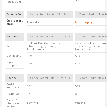
HDR
HDR
fotoaparátu
Zabezpečení
Xiaomi Redmi Note 14 Pro Plus
Xiaomi Redmi Note 14
Čtečka otisku
Ano, v displeji
Ano, v displeji
prstů
Navigace
Xiaomi Redmi Note 14 Pro Plus
Xiaomi Redmi Note 14
Světelný, Přiblížení, Kompas,
Světelný, Přiblížení, Kom
Senzory
Infračervený, Gyroskop,
Infračervený, Gyroskop,
Akcelerometr
Akcelerometr
Geotagging
Ano
Ano
Digitální
Ano
Ano
kompas
Obecné
Xiaomi Redmi Note 14 Pro Plus
Xiaomi Redmi Note 14
Česká
Ano
Ano
lokalizace
Distribuce
CZ
CZ
Oficiální
představení
Září 2024
Září 2024
telefonu