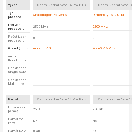
Výkon
Xiaomi Redmi Note 14 Pro Plus
Xiaomi Redmi Note 14
Typ
Snapdragon 7s Gen 3
Dimensity 7300 Ultra
procesoru
Frekvence
2500 MHz
2500 MHz
procesoru
Počet jader
8
8
procesoru
Grafický chip
Adreno 810
Mali-G615 MC2
AnTuTu
-
-
Benchmark
Geekbench
-
-
Single-core
Geekbench
-
-
Multi-core
Paměť
Xiaomi Redmi Note 14 Pro Plus
Xiaomi Redmi Note 14
Uživatelská
256 GB
256 GB
paměť
Paměťová
Ne
Ne
karta
Paměť RAM
8 GB
8 GB