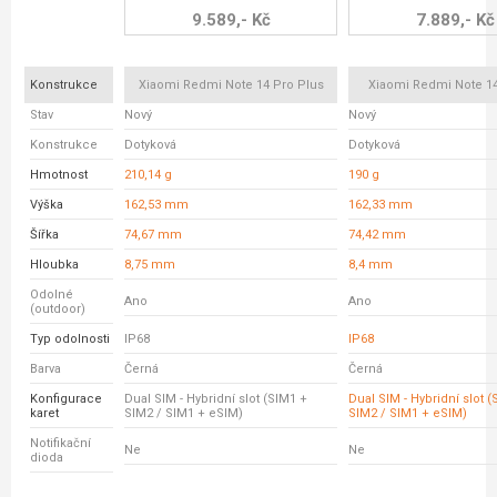
9.589,- Kč
7.889,- Kč
Konstrukce
Xiaomi Redmi Note 14 Pro Plus
Xiaomi Redmi Note 14
Stav
Nový
Nový
Konstrukce
Dotyková
Dotyková
Hmotnost
210,14 g
190 g
Výška
162,53 mm
162,33 mm
Šířka
74,67 mm
74,42 mm
Hloubka
8,75 mm
8,4 mm
Odolné
Ano
Ano
(outdoor)
Typ odolnosti
IP68
IP68
Barva
Černá
Černá
Konfigurace
Dual SIM - Hybridní slot (SIM1 +
Dual SIM - Hybridní slot 
karet
SIM2 / SIM1 + eSIM)
SIM2 / SIM1 + eSIM)
Notifikační
Ne
Ne
dioda