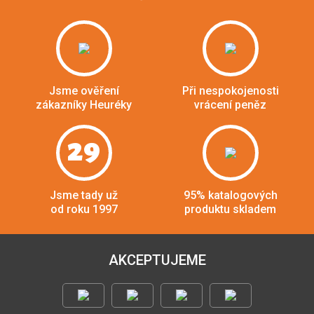
Jsme ověření
Při nespokojenosti
zákazníky Heuréky
vrácení peněz
29
Jsme tady už
95% katalogových
od roku 1997
produktu skladem
AKCEPTUJEME