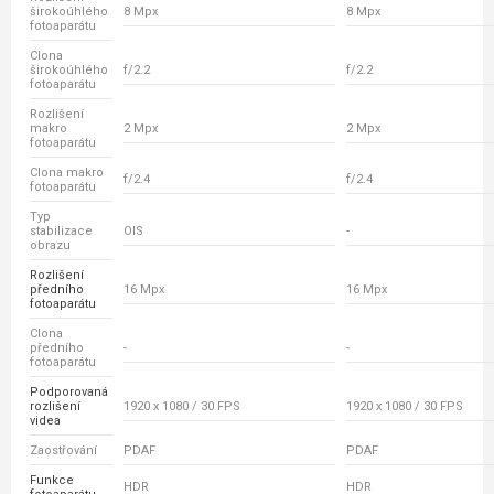
širokoúhlého
8 Mpx
8 Mpx
fotoaparátu
Clona
širokoúhlého
f/2.2
f/2.2
fotoaparátu
Rozlišení
makro
2 Mpx
2 Mpx
fotoaparátu
Clona makro
f/2.4
f/2.4
fotoaparátu
Typ
stabilizace
OIS
-
obrazu
Rozlišení
předního
16 Mpx
16 Mpx
fotoaparátu
Clona
předního
-
-
fotoaparátu
Podporovaná
rozlišení
1920 x 1080 / 30 FPS
1920 x 1080 / 30 FPS
videa
Zaostřování
PDAF
PDAF
Funkce
HDR
HDR