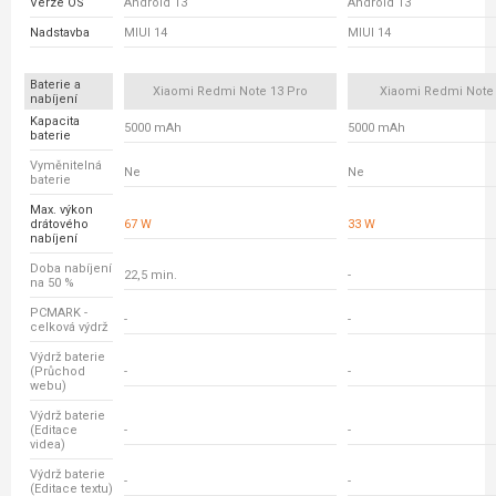
Verze OS
Android 13
Android 13
Nadstavba
MIUI 14
MIUI 14
Baterie a
Xiaomi Redmi Note 13 Pro
Xiaomi Redmi Note
nabíjení
Kapacita
5000 mAh
5000 mAh
baterie
Vyměnitelná
Ne
Ne
baterie
Max. výkon
drátového
67 W
33 W
nabíjení
Doba nabíjení
22,5 min.
-
na 50 %
PCMARK -
-
-
celková výdrž
Výdrž baterie
(Průchod
-
-
webu)
Výdrž baterie
(Editace
-
-
videa)
Výdrž baterie
-
-
(Editace textu)