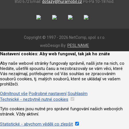
850 672
Email:
dotazy@huramobil.cz
Po-Pá 10-18 hod.
Copyright © 1997 - 2026 NetComp, spol. s r.o.
webDesign By:
PESL.NAME
Nastavení cookies: Aby web fungoval, tak jak ho znáte
Aby naše webové stránky fungovaly správně, našli jste na nich, co
hledáte, ušetřili spoustu času a nezobrazovaly se vám věci, které
Vás nezajímají, potřebujeme od Vás souhlas se zpracováním
souborů cookies, tj. malých souborů, které se ukládají ve vašem
prohlížeči.
Odmítnout vše
Podrobné nastavení
Souhlasím
Technické - nezbytně nutné cookies
Tyto cookies jsou nutné pro správné fungování našich webových
stránek. Vždy aktivní.
Statistické - abychom věděli co zlepšit