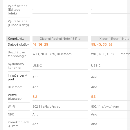
Výdrž baterie
(Editace
-
-
fotek)
Výdrž baterie
-
-
(Práce s daty)
Konektivita
Xiaomi Redmi Note 13 Pro
Xiaomi Redmi Note
Datové služby
4G, 3G, 2G
5G, 4G, 3G, 2G
Bezdrátové
WiFi, NFC, GPS, Bluetooth
WiFi, NFC, GPS, Bluetoot
technologie
Systémový
USB-C
USB-C
konektor
Infračervený
Ano
Ano
port
Bluetooth
Ano
Ano
Verze
5.2
5.3
bluetooth
Wi-Fi
802.11 a/b/g/n/ac
802.11 a/b/g/n/ac
NFC
Ano
Ano
Konektor jack
Ano
Ano
3,5mm