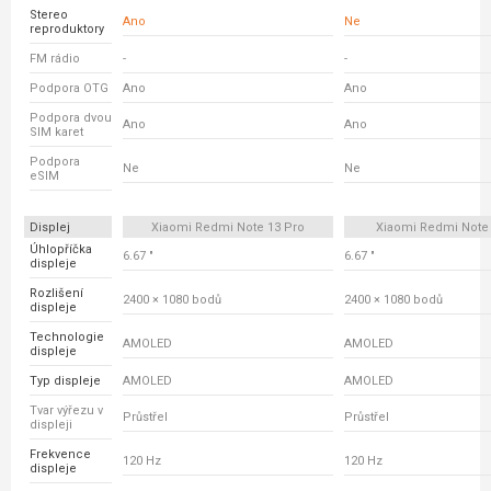
Stereo
Ano
Ne
reproduktory
FM rádio
-
-
Podpora OTG
Ano
Ano
Podpora dvou
Ano
Ano
SIM karet
Podpora
Ne
Ne
eSIM
Displej
Xiaomi Redmi Note 13 Pro
Xiaomi Redmi Note
Úhlopříčka
6.67 "
6.67 "
displeje
Rozlišení
2400 × 1080 bodů
2400 × 1080 bodů
displeje
Technologie
AMOLED
AMOLED
displeje
Typ displeje
AMOLED
AMOLED
Tvar výřezu v
Průstřel
Průstřel
displeji
Frekvence
120 Hz
120 Hz
displeje