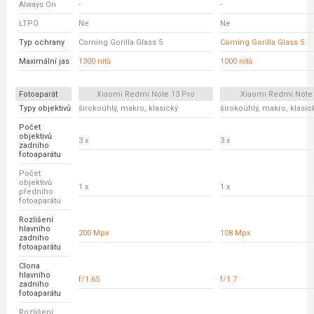
Always On
-
-
LTPO
Ne
Ne
Typ ochrany
Corning Gorilla Glass 5
Corning Gorilla Glass 5
Maximální jas
1300 nitů
1000 nitů
Fotoaparát
Xiaomi Redmi Note 13 Pro
Xiaomi Redmi Note
Typy objektivů
širokoúhlý, makro, klasický
širokoúhlý, makro, klasic
Počet
objektivů
3 x
3 x
zadního
fotoaparátu
Počet
objektivů
1 x
1 x
předního
fotoaparátu
Rozlišení
hlavního
200 Mpx
108 Mpx
zadního
fotoaparátu
Clona
hlavního
f/1.65
f/1.7
zadního
fotoaparátu
Rozlišení