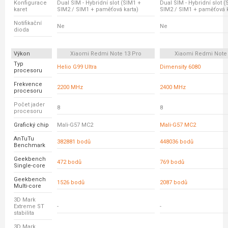
Konfigurace
Dual SIM - Hybridní slot (SIM1 +
Dual SIM - Hybridní slot 
karet
SIM2 / SIM1 + paměťová karta)
SIM2 / SIM1 + paměťová k
Notifikační
Ne
Ne
dioda
Výkon
Xiaomi Redmi Note 13 Pro
Xiaomi Redmi Note
Typ
Helio G99 Ultra
Dimensity 6080
procesoru
Frekvence
2200 MHz
2400 MHz
procesoru
Počet jader
8
8
procesoru
Grafický chip
Mali-G57 MC2
Mali-G57 MC2
AnTuTu
382881 bodů
448036 bodů
Benchmark
Geekbench
472 bodů
769 bodů
Single-core
Geekbench
1526 bodů
2087 bodů
Multi-core
3D Mark
Extreme ST
-
-
stabilita
3D Mark