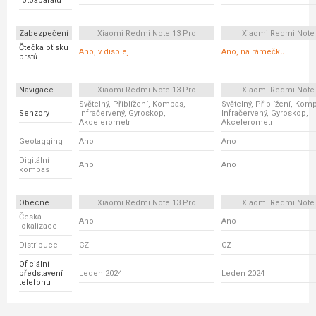
fotoaparátu
Zabezpečení
Xiaomi Redmi Note 13 Pro
Xiaomi Redmi Note
Čtečka otisku
Ano, v displeji
Ano, na rámečku
prstů
Navigace
Xiaomi Redmi Note 13 Pro
Xiaomi Redmi Note
Světelný, Přiblížení, Kompas,
Světelný, Přiblížení, Kom
Senzory
Infračervený, Gyroskop,
Infračervený, Gyroskop,
Akcelerometr
Akcelerometr
Geotagging
Ano
Ano
Digitální
Ano
Ano
kompas
Obecné
Xiaomi Redmi Note 13 Pro
Xiaomi Redmi Note
Česká
Ano
Ano
lokalizace
Distribuce
CZ
CZ
Oficiální
představení
Leden 2024
Leden 2024
telefonu