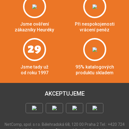
Jsme ověření
Při nespokojenosti
zákazníky Heuréky
vrácení peněz
29
Jsme tady už
95% katalogových
od roku 1997
produktu skladem
AKCEPTUJEME
NetComp, spol. s r.o.
Bělehradská 68, 120 00 Praha 2
Tel.: +420 724