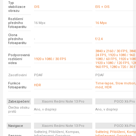
Typ
stabilizace
OIS
EIS + OIS
obrazu
Rozlišení
předního
16 Mpx
16 Mpx
fotoaparátu
Clona
předního
-
f/2.4
fotoaparátu
3840 x 2160 / 30 FPS, 3840
Podporovaná
24 FPS, 1920 x 1080 / 960
rozlišení
1920 x 1080 / 30 FPS
1080 / 60 FPS, 1920 x 108
videa
1920 x 1080 / 120 FPS, 128
960 FPS, 1280 x 720 / 30 
Zaostřování
PDAF
PDAF
Funkce
Time-lapse, Slow motion
HDR
fotoaparátu
mód, HDR
Zabezpečení
Xiaomi Redmi Note 13 Pro
POCO X6 Pro
Čtečka otisku
Ano, v displeji
Ano, v displeji
prstů
Navigace
Xiaomi Redmi Note 13 Pro
POCO X6 Pro
Světelný, Přiblížení, Kompas,
Světelný, Přiblížení, Kom
Senzory
Infračervený, Gyroskop,
Infračervený, Gyroskop,