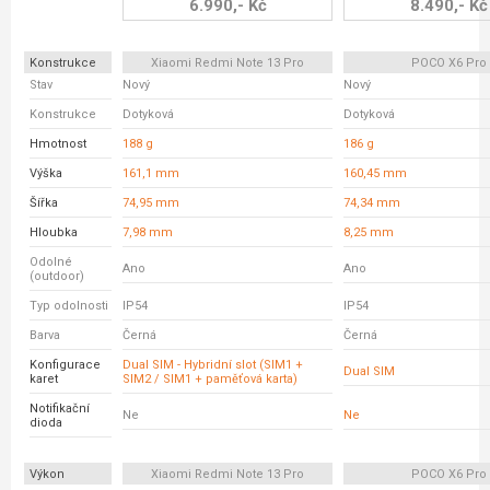
6.990,- Kč
8.490,- Kč
Konstrukce
Xiaomi Redmi Note 13 Pro
POCO X6 Pro
Stav
Nový
Nový
Konstrukce
Dotyková
Dotyková
Hmotnost
188 g
186 g
Výška
161,1 mm
160,45 mm
Šířka
74,95 mm
74,34 mm
Hloubka
7,98 mm
8,25 mm
Odolné
Ano
Ano
(outdoor)
Typ odolnosti
IP54
IP54
Barva
Černá
Černá
Konfigurace
Dual SIM - Hybridní slot (SIM1 +
Dual SIM
karet
SIM2 / SIM1 + paměťová karta)
Notifikační
Ne
Ne
dioda
Výkon
Xiaomi Redmi Note 13 Pro
POCO X6 Pro