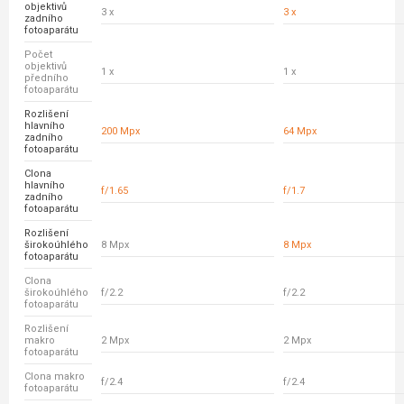
objektivů
3 x
3 x
zadního
fotoaparátu
Počet
objektivů
1 x
1 x
předního
fotoaparátu
Rozlišení
hlavního
200 Mpx
64 Mpx
zadního
fotoaparátu
Clona
hlavního
f/1.65
f/1.7
zadního
fotoaparátu
Rozlišení
širokoúhlého
8 Mpx
8 Mpx
fotoaparátu
Clona
širokoúhlého
f/2.2
f/2.2
fotoaparátu
Rozlišení
makro
2 Mpx
2 Mpx
fotoaparátu
Clona makro
f/2.4
f/2.4
fotoaparátu