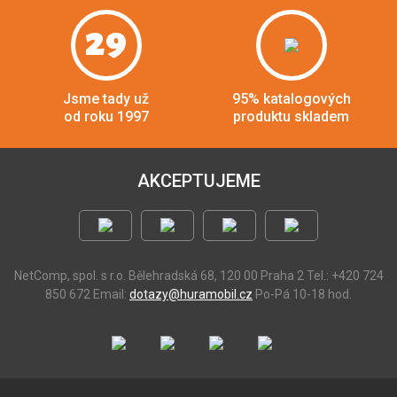
29
Jsme tady už
95% katalogových
od roku 1997
produktu skladem
AKCEPTUJEME
NetComp, spol. s r.o.
Bělehradská 68, 120 00 Praha 2
Tel.: +420 724
850 672
Email:
dotazy@huramobil.cz
Po-Pá 10-18 hod.