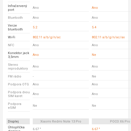
Infračervený
Ano
Ano
port
Bluetooth
Ano
Ano
Verze
5.2
5.4
bluetooth
Wi-Fi
802.11 a/b/g/n/ac
802.11 a/b/g/n/ac/ax
NFC
Ano
Ano
Konektor jack
Ano
Ne
3,5mm
Stereo
Ano
Ano
reproduktory
FM rádio
-
Ne
Podpora OTG
Ano
Ano
Podpora dvou
Ano
Ano
SIM karet
Podpora
Ne
Ne
eSIM
Displej
Xiaomi Redmi Note 13 Pro
POCO X6 Pro
Úhlopříčka
6.67 "
6.67 "