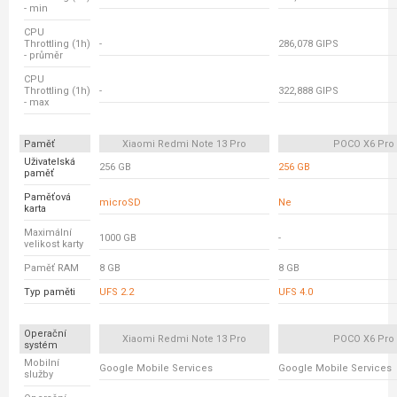
- min
CPU
Throttling (1h)
-
286,078 GIPS
- průměr
CPU
Throttling (1h)
-
322,888 GIPS
- max
Paměť
Xiaomi Redmi Note 13 Pro
POCO X6 Pro
Uživatelská
256 GB
256 GB
paměť
Paměťová
microSD
Ne
karta
Maximální
1000 GB
-
velikost karty
Paměť RAM
8 GB
8 GB
Typ paměti
UFS 2.2
UFS 4.0
Operační
Xiaomi Redmi Note 13 Pro
POCO X6 Pro
systém
Mobilní
Google Mobile Services
Google Mobile Services
služby