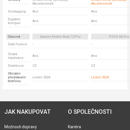
Akcelerometr
Akcelerometr
Geotagging
Ano
Ano
Digitální
Ano
Ano
kompas
Obecné
Xiaomi Redmi Note 13 Pro
POCO X6 Pro
Další funkce
-
-
Česká
Ano
Ano
lokalizace
Distribuce
CZ
CZ
Oficiální
představení
Leden 2024
Leden 2024
telefonu
JAK NAKUPOVAT
O SPOLEČNOSTI
Možnosti dopravy
Kariéra