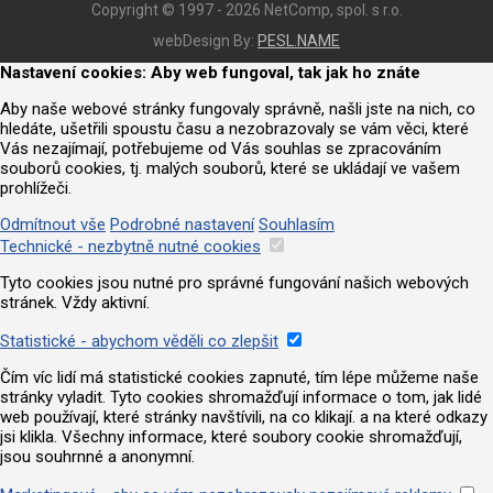
Copyright © 1997 - 2026 NetComp, spol. s r.o.
webDesign By:
PESL.NAME
Nastavení cookies: Aby web fungoval, tak jak ho znáte
Aby naše webové stránky fungovaly správně, našli jste na nich, co
hledáte, ušetřili spoustu času a nezobrazovaly se vám věci, které
Vás nezajímají, potřebujeme od Vás souhlas se zpracováním
souborů cookies, tj. malých souborů, které se ukládají ve vašem
prohlížeči.
Odmítnout vše
Podrobné nastavení
Souhlasím
Technické - nezbytně nutné cookies
Tyto cookies jsou nutné pro správné fungování našich webových
stránek. Vždy aktivní.
Statistické - abychom věděli co zlepšit
Čím víc lidí má statistické cookies zapnuté, tím lépe můžeme naše
stránky vyladit. Tyto cookies shromažďují informace o tom, jak lidé
web používají, které stránky navštívili, na co klikají. a na které odkazy
jsi klikla. Všechny informace, které soubory cookie shromažďují,
jsou souhrnné a anonymní.