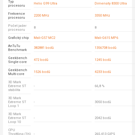
Typ
Helio G99 Ultra
Dimensity 8300 Ultra
procesoru
Frekvence
2200 MHz
3350 MHz
procesoru
Počet jader
8
8
procesoru
Grafický chip
Mali-G57 MC2
Mali-G615 MP6
AnTuTu
382881 bodů
1356708 bodů
Benchmark
Geekbench
472 bodů
1245 bodů
Single-core
Geekbench
1526 bodů
4233 bodů
Multi-core
3D Mark
Extreme ST
-
66,8 %
stabilita
3D Mark
Extreme ST
-
3050 bodů
Loop 1
3D Mark
Extreme ST
-
2042 bodů
Loop 10
CPU
Throttling (1h)
-
265,413 GIPS