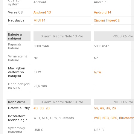
Operační
Android
Android
systém
Verze OS
Android 13
Android 14
Nadstavba
MIUI 14
Xiaomi HyperOS
Baterie a
Xiaomi Redmi Note 13 Pro
POCO X6 Pro
nabíjení
Kapacita
5000 mAh
5000 mAh
baterie
Vyměnitelná
Ne
Ne
baterie
Max. výkon
drátového
67 W
67 W
nabíjení
Doba nabíjení
22,5 min.
-
na 50 %
Konektivita
Xiaomi Redmi Note 13 Pro
POCO X6 Pro
Datové služby
4G, 3G, 2G
5G, 4G, 3G, 2G
Bezdrátové
WiFi, NFC, GPS, Bluetooth
WiFi, NFC, GPS, Bluetoot
technologie
Systémový
USB-C
USB-C
konektor