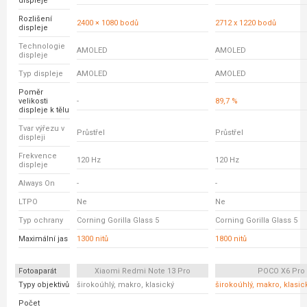
displeje
Rozlišení
2400 × 1080 bodů
2712 x 1220 bodů
displeje
Technologie
AMOLED
AMOLED
displeje
Typ displeje
AMOLED
AMOLED
Poměr
velikosti
-
89,7 %
displeje k tělu
Tvar výřezu v
Průstřel
Průstřel
displeji
Frekvence
120 Hz
120 Hz
displeje
Always On
-
-
LTPO
Ne
Ne
Typ ochrany
Corning Gorilla Glass 5
Corning Gorilla Glass 5
Maximální jas
1300 nitů
1800 nitů
Fotoaparát
Xiaomi Redmi Note 13 Pro
POCO X6 Pro
Typy objektivů
širokoúhlý, makro, klasický
širokoúhlý, makro, klasic
Počet