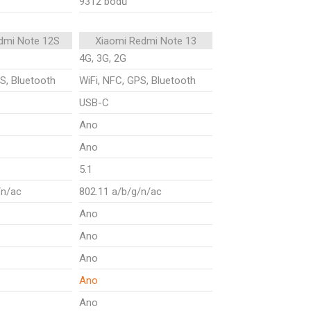
9312 bodů
dmi Note 12S
Xiaomi Redmi Note 13
4G, 3G, 2G
S, Bluetooth
WiFi, NFC, GPS, Bluetooth
USB-C
Ano
Ano
5.1
/n/ac
802.11 a/b/g/n/ac
Ano
Ano
Ano
Ano
Ano