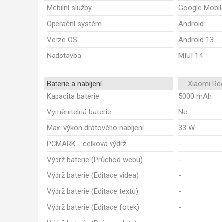
Mobilní služby
Google Mobil
Operační systém
Android
Verze OS
Android 13
Nadstavba
MIUI 14
Baterie a nabíjení
Xiaomi Re
Kapacita baterie
5000 mAh
Vyměnitelná baterie
Ne
Max. výkon drátového nabíjení
33 W
PCMARK - celková výdrž
-
Výdrž baterie (Průchod webu)
-
Výdrž baterie (Editace videa)
-
Výdrž baterie (Editace textu)
-
Výdrž baterie (Editace fotek)
-