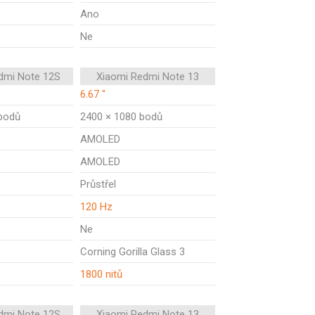
Ano
Ne
dmi Note 12S
Xiaomi Redmi Note 13
6.67 "
bodů
2400 × 1080 bodů
AMOLED
AMOLED
Průstřel
120 Hz
Ne
Corning Gorilla Glass 3
1800 nitů
dmi Note 12S
Xiaomi Redmi Note 13