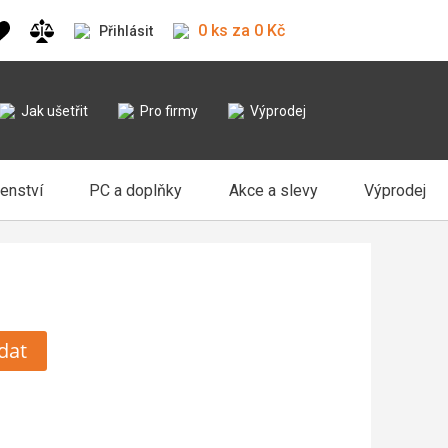
0 ks za 0 Kč
Přihlásit
Jak ušetřit
Pro firmy
Výprodej
šenství
PC a doplňky
Akce a slevy
Výprodej
dat