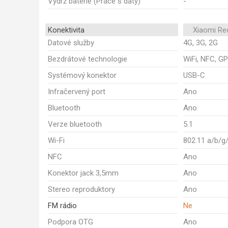
Výdrž baterie (Práce s daty)
-
Konektivita
Xiaomi Re
Datové služby
4G, 3G, 2G
Bezdrátové technologie
WiFi, NFC, GP
Systémový konektor
USB-C
Infračervený port
Ano
Bluetooth
Ano
Verze bluetooth
5.1
Wi-Fi
802.11 a/b/g
NFC
Ano
Konektor jack 3,5mm
Ano
Stereo reproduktory
Ano
FM rádio
Ne
Podpora OTG
Ano