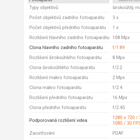
Typy objektivů
širokoúhlý, m
Počet objektivů zadního fotoaparátu
3 x
Počet objektivů předního fotoaparátu
1 x
Rozlišení hlavního zadního fotoaparátu
108 Mpx
Clona hlavního zadního fotoaparátu
f/1.89
Rozlišení širokoúhlého fotoaparátu
8 Mpx
Clona širokoúhlého fotoaparátu
f/2.2
Rozlišení makro fotoaparátu
2 Mpx
Clona makro fotoaparátu
f/2.4
Rozlišení předního fotoaparátu
16 Mpx
Clona předního fotoaparátu
f/2.45
1280 x 720 /
Podporovaná rozlišení videa
1080 / 30 FP
Zaostřování
PDAF