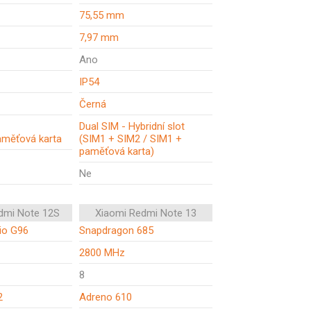
75,55 mm
7,97 mm
Ano
IP54
Černá
Dual SIM - Hybridní slot
aměťová karta
(SIM1 + SIM2 / SIM1 +
paměťová karta)
Ne
dmi Note 12S
Xiaomi Redmi Note 13
io G96
Snapdragon 685
2800 MHz
8
2
Adreno 610