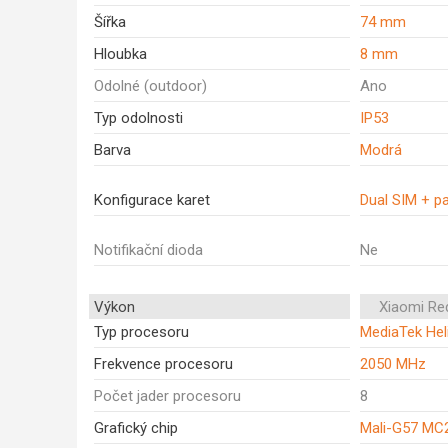
Šířka
74 mm
Hloubka
8 mm
Odolné (outdoor)
Ano
Typ odolnosti
IP53
Barva
Modrá
Konfigurace karet
Dual SIM + p
Notifikační dioda
Ne
Výkon
Xiaomi Re
Typ procesoru
MediaTek Hel
Frekvence procesoru
2050 MHz
Počet jader procesoru
8
Grafický chip
Mali-G57 MC