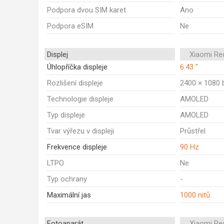
Podpora dvou SIM karet
Ano
Podpora eSIM
Ne
Displej
Xiaomi Re
Úhlopříčka displeje
6.43 "
Rozlišení displeje
2400 × 1080 
Technologie displeje
AMOLED
Typ displeje
AMOLED
Tvar výřezu v displeji
Průstřel
Frekvence displeje
90 Hz
LTPO
Ne
Typ ochrany
-
Maximální jas
1000 nitů
Fotoaparát
Xiaomi Re