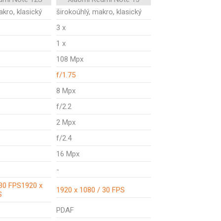
akro, klasický
širokoúhlý, makro, klasický
3 x
1 x
108 Mpx
f/1.75
8 Mpx
f/2.2
2 Mpx
f/2.4
16 Mpx
-
 30 FPS1920 x
1920 x 1080 / 30 FPS
S
PDAF