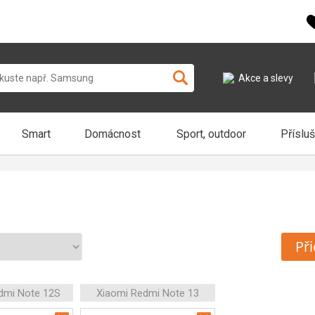
Akce a slevy
Smart
Domácnost
Sport, outdoor
Příslu
Při
dmi Note 12S
Xiaomi Redmi Note 13