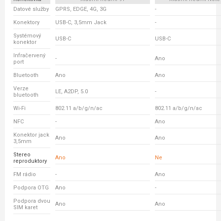
Datové služby
GPRS, EDGE, 4G, 3G
-
Konektory
USB-C, 3,5mm Jack
-
Systémový
USB-C
USB-C
konektor
Infračervený
-
Ano
port
Bluetooth
Ano
Ano
Verze
LE, A2DP, 5.0
-
bluetooth
Wi-Fi
802.11 a/b/g/n/ac
802.11 a/b/g/n/ac
NFC
-
Ano
Konektor jack
Ano
Ano
3,5mm
Stereo
Ano
Ne
reproduktory
FM rádio
-
Ano
Podpora OTG
Ano
-
Podpora dvou
Ano
Ano
SIM karet