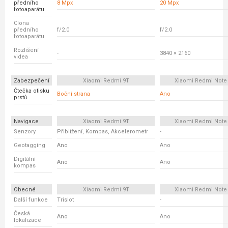
předního
8 Mpx
20 Mpx
fotoaparátu
Clona
předního
f/2.0
f/2.0
fotoaparátu
Rozlišení
-
3840 × 2160
videa
Zabezpečení
Xiaomi Redmi 9T
Xiaomi Redmi Note 
Čtečka otisku
Boční strana
Ano
prstů
Navigace
Xiaomi Redmi 9T
Xiaomi Redmi Note 
Senzory
Přiblížení, Kompas, Akcelerometr
-
Geotagging
Ano
Ano
Digitální
Ano
Ano
kompas
Obecné
Xiaomi Redmi 9T
Xiaomi Redmi Note 
Další funkce
Trislot
-
Česká
Ano
Ano
lokalizace