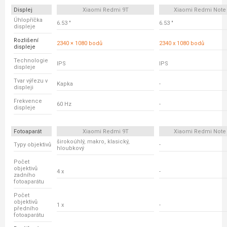
Displej
Xiaomi Redmi 9T
Xiaomi Redmi Note 
Úhlopříčka
6.53 "
6.53 "
displeje
Rozlišení
2340 × 1080 bodů
2340 x 1080 bodů
displeje
Technologie
IPS
IPS
displeje
Tvar výřezu v
Kapka
-
displeji
Frekvence
60 Hz
-
displeje
Fotoaparát
Xiaomi Redmi 9T
Xiaomi Redmi Note 
širokoúhlý, makro, klasický,
Typy objektivů
-
hloubkový
Počet
objektivů
4 x
-
zadního
fotoaparátu
Počet
objektivů
1 x
-
předního
fotoaparátu