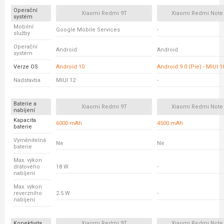
Operační
Xiaomi Redmi 9T
Xiaomi Redmi Note 
systém
Mobilní
Google Mobile Services
-
služby
Operační
Android
Android
systém
Verze OS
Android 10
Android 9.0 (Pie) - MIUI 1
Nadstavba
MIUI 12
-
Baterie a
Xiaomi Redmi 9T
Xiaomi Redmi Note 
nabíjení
Kapacita
6000 mAh
4500 mAh
baterie
Vyměnitelná
Ne
Ne
baterie
Max. výkon
drátového
18 W
-
nabíjení
Max. výkon
reverzního
2.5 W
-
nabíjení
Konektivita
Xiaomi Redmi 9T
Xiaomi Redmi Note 