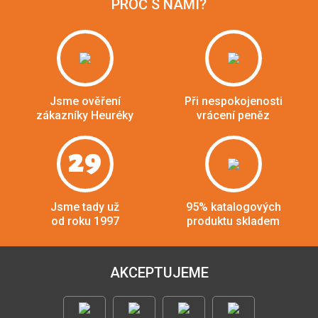
PROČ S NÁMI?
Jsme ověření
Při nespokojenosti
zákazníky Heuréky
vrácení peněz
29
Jsme tady už
95% katalogových
od roku 1997
produktu skladem
AKCEPTUJEME