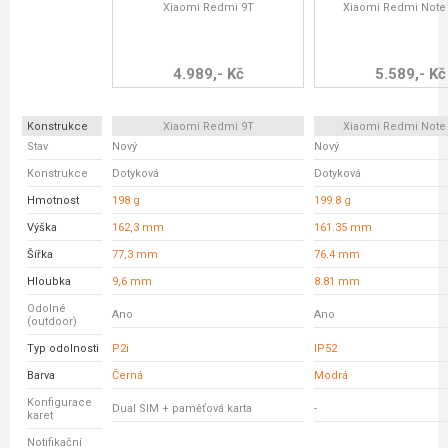
Xiaomi Redmi 9T
Xiaomi Redmi Note 
4.989,- Kč
5.589,- Kč
Konstrukce
Xiaomi Redmi 9T
Xiaomi Redmi Note 
Stav
Nový
Nový
Konstrukce
Dotyková
Dotyková
Hmotnost
198 g
199.8 g
Výška
162,3 mm
161.35 mm
Šířka
77,3 mm
76.4 mm
Hloubka
9,6 mm
8.81 mm
Odolné
Ano
Ano
(outdoor)
Typ odolnosti
P2i
IP52
Barva
Černá
Modrá
Konfigurace
Dual SIM + paměťová karta
-
karet
Notifikační