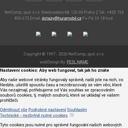
NetComp, spol. s r.o.
Bělehradská 68, 120 00 Praha 2
Tel.: +420 724
850 672
Email:
dotazy@huramobil.cz
Po-Pá 10-18 hod.
Copyright © 1997 - 2026 NetComp, spol. s r.o.
webDesign By:
PESL.NAME
Nastavení cookies: Aby web fungoval, tak jak ho znáte
Aby naše webové stránky fungovaly správně, našli jste na nich, co
hledáte, ušetřili spoustu času a nezobrazovaly se vám věci, které
Vás nezajímají, potřebujeme od Vás souhlas se zpracováním
souborů cookies, tj. malých souborů, které se ukládají ve vašem
prohlížeči.
Odmítnout vše
Podrobné nastavení
Souhlasím
Technické - nezbytně nutné cookies
Tyto cookies jsou nutné pro správné fungování našich webových