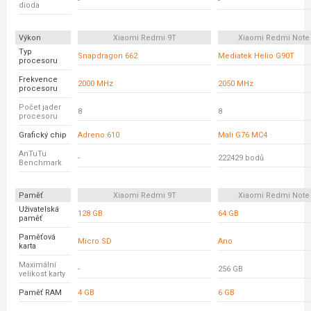
-
-
dioda
Výkon
Xiaomi Redmi 9T
Xiaomi Redmi Note 
Typ
Snapdragon 662
Mediatek Helio G90T
procesoru
Frekvence
2000 MHz
2050 MHz
procesoru
Počet jader
8
8
procesoru
Grafický chip
Adreno 610
Mali G76 MC4
AnTuTu
-
222429 bodů
Benchmark
Paměť
Xiaomi Redmi 9T
Xiaomi Redmi Note 
Uživatelská
128 GB
64 GB
paměť
Paměťová
Micro SD
Ano
karta
Maximální
-
256 GB
velikost karty
Paměť RAM
4 GB
6 GB