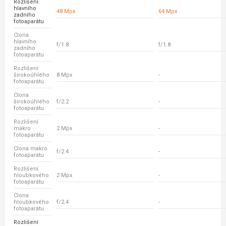
Rozlišení
hlavního
48 Mpx
64 Mpx
zadního
fotoaparátu
Clona
hlavního
f/1.8
f/1.8
zadního
fotoaparátu
Rozlišení
širokoúhlého
8 Mpx
-
fotoaparátu
Clona
širokoúhlého
f/2.2
-
fotoaparátu
Rozlišení
makro
2 Mpx
-
fotoaparátu
Clona makro
f/2.4
-
fotoaparátu
Rozlišení
hloubkového
2 Mpx
-
fotoaparátu
Clona
hloubkového
f/2.4
-
fotoaparátu
Rozlišení