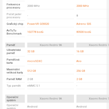
Frekvence
2000 MHz
2000 MHz
procesoru
Počet jader
-
8
procesoru
Grafický chip
PowerVR GE8320
Adreno 505
AnTuTu
102778 bodů
83500 bodů
Benchmark
Paměť
Xiaomi Redmi 9A
Xiaomi Redmi 
Uživatelská
32 GB
16 GB
paměť
Paměťová
microSDXC
Ano
karta
Maximální
512 GB
256 GB
velikost karty
Paměť RAM
2 GB
2 GB
Typ paměti
eMMC 5.1
-
Operační
Xiaomi Redmi 9A
Xiaomi Redmi 
systém
Operační
Android
Android
systém