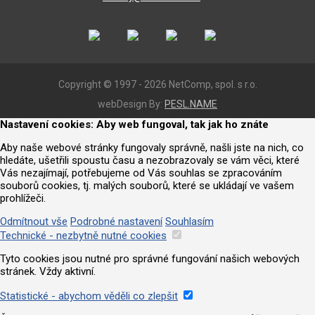
Copyright © 1997 - 2026 NetComp, spol. s r.o.
webDesign By:
PESL.NAME
Nastavení cookies: Aby web fungoval, tak jak ho znáte
Aby naše webové stránky fungovaly správně, našli jste na nich, co
hledáte, ušetřili spoustu času a nezobrazovaly se vám věci, které
Vás nezajímají, potřebujeme od Vás souhlas se zpracováním
souborů cookies, tj. malých souborů, které se ukládají ve vašem
prohlížeči.
Odmítnout vše
Podrobné nastavení
Souhlasím
Technické - nezbytně nutné cookies
Tyto cookies jsou nutné pro správné fungování našich webových
stránek. Vždy aktivní.
Statistické - abychom věděli co zlepšit