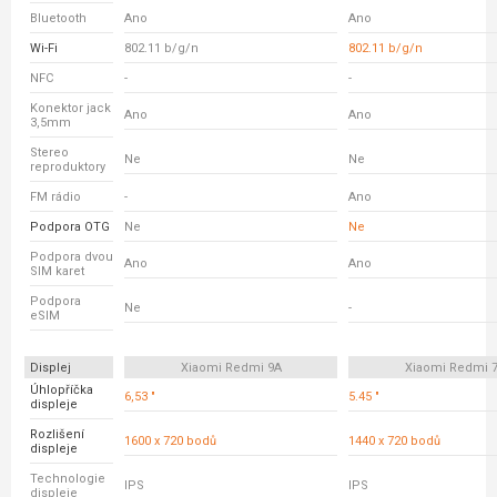
Bluetooth
Ano
Ano
Wi-Fi
802.11 b/g/n
802.11 b/g/n
NFC
-
-
Konektor jack
Ano
Ano
3,5mm
Stereo
Ne
Ne
reproduktory
FM rádio
-
Ano
Podpora OTG
Ne
Ne
Podpora dvou
Ano
Ano
SIM karet
Podpora
Ne
-
eSIM
Displej
Xiaomi Redmi 9A
Xiaomi Redmi 
Úhlopříčka
6,53 "
5.45 "
displeje
Rozlišení
1600 x 720 bodů
1440 x 720 bodů
displeje
Technologie
IPS
IPS
displeje