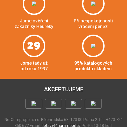
Jsme ověření
Při nespokojenosti
zákazníky Heuréky
vrácení peněz
29
Jsme tady už
95% katalogových
od roku 1997
produktu skladem
AKCEPTUJEME
NetComp, spol. s r.o.
Bělehradská 68, 120 00 Praha 2
Tel.: +420 724
850 672
Email:
dotazy@huramobil.cz
Po-Pá 10-18 hod.