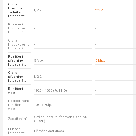
Clona
hlavního
f/2.2
f/2.2
zadního
fotoaparátu
Rozlišení
hloubkového
-
-
fotoaparátu
Clona
hloubkového
-
-
fotoaparátu
Rozlišení
předního
5 Mpx
5 Mpx
fotoaparátu
Clona
předního
f/2.2
-
fotoaparátu
Rozlišení
1920 × 1080 (Full HD)
-
videa
Podporovaná
rozlišení
1080p 30fps
-
videa
Ostření detekcí fázového posuvu
Zaostřování
-
(PDAF)
Funkce
Přisvětlovací dioda
-
fotoaparátu