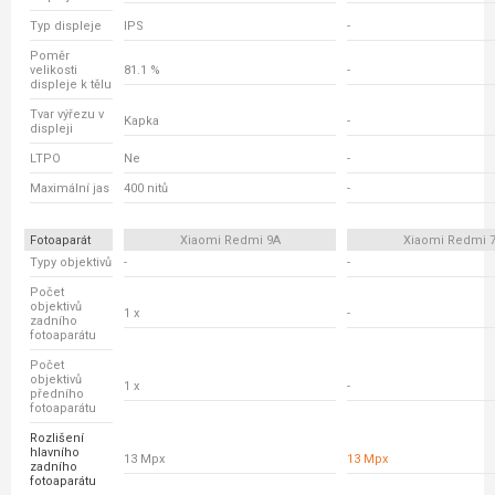
Typ displeje
IPS
-
Poměr
velikosti
81.1 %
-
displeje k tělu
Tvar výřezu v
Kapka
-
displeji
LTPO
Ne
-
Maximální jas
400 nitů
-
Fotoaparát
Xiaomi Redmi 9A
Xiaomi Redmi 
Typy objektivů
-
-
Počet
objektivů
1 x
-
zadního
fotoaparátu
Počet
objektivů
1 x
-
předního
fotoaparátu
Rozlišení
hlavního
13 Mpx
13 Mpx
zadního
fotoaparátu