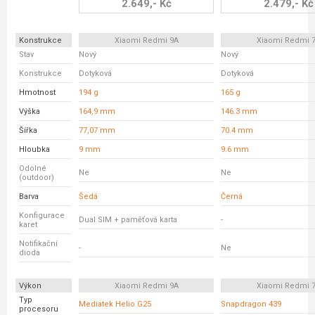
2.649,- Kč
2.479,- Kč
Konstrukce
Xiaomi Redmi 9A
Xiaomi Redmi 
Stav
Nový
Nový
Konstrukce
Dotyková
Dotyková
Hmotnost
194 g
165 g
Výška
164,9 mm
146.3 mm
Šířka
77,07 mm
70.4 mm
Hloubka
9 mm
9.6 mm
Odolné
Ne
Ne
(outdoor)
Barva
Šedá
Černá
Konfigurace
Dual SIM + paměťová karta
-
karet
Notifikační
-
Ne
dioda
Výkon
Xiaomi Redmi 9A
Xiaomi Redmi 
Typ
Mediatek Helio G25
Snapdragon 439
procesoru