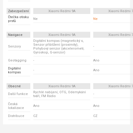
Zabezpečení
Xiaomi Redmi 9A
Xiaomi Redmi 
Čtečka otisku
Ne
Ne
prstů
Navigace
Xiaomi Redmi 9A
Xiaomi Redmi 
Digitální kompas (magnetický s,
Senzor přiblížení (proximity),
Senzory
-
Pohybový senzor (akcelerometr,
Gyroskop, G-senzor)
Geotagging
-
Ano
Digitální
-
Ano
kompas
Obecné
Xiaomi Redmi 9A
Xiaomi Redmi 
Rychlé nabíjení, OTG, Odemykání
Další funkce
-
tváří, FM Rádio
Česká
Ano
Ano
lokalizace
Distribuce
CZ
CZ