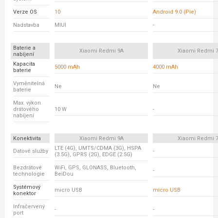
Verze OS
10
Android 9.0 (Pie)
Nadstavba
MIUI
-
Baterie a
Xiaomi Redmi 9A
Xiaomi Redmi 
nabíjení
Kapacita
5000 mAh
4000 mAh
baterie
Vyměnitelná
Ne
Ne
baterie
Max. výkon
drátového
10 W
-
nabíjení
Konektivita
Xiaomi Redmi 9A
Xiaomi Redmi 
LTE (4G), UMTS/CDMA (3G), HSPA
Datové služby
-
(3.5G), GPRS (2G), EDGE (2.5G)
Bezdrátové
WiFi, GPS, GLONASS, Bluetooth,
-
technologie
BeiDou
Systémový
micro USB
micro USB
konektor
Infračervený
-
-
port