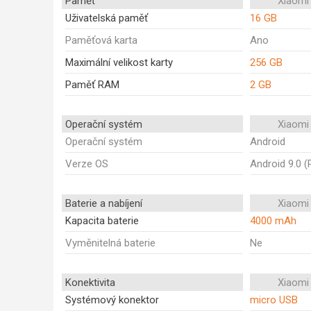
Paměť
Xiaomi
Uživatelská paměť
16 GB
Paměťová karta
Ano
Maximální velikost karty
256 GB
Paměť RAM
2 GB
Operační systém
Xiaomi
Operační systém
Android
Verze OS
Android 9.0 (
Baterie a nabíjení
Xiaomi
Kapacita baterie
4000 mAh
Vyměnitelná baterie
Ne
Konektivita
Xiaomi
Systémový konektor
micro USB