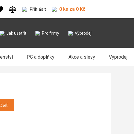
0 ks za 0 Kč
Přihlásit
Jak ušetřit
Pro firmy
Výprodej
šenství
PC a doplňky
Akce a slevy
Výprodej
dat