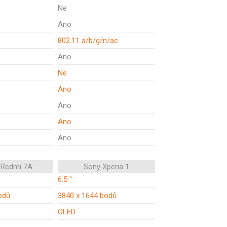
Ne
Ano
802.11 a/b/g/n/ac
Ano
Ne
Ano
Ano
Ano
Ano
 Redmi 7A
Sony Xperia 1
6.5 "
odů
3840 x 1644 bodů
OLED