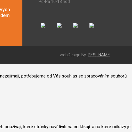
Po-Pá 10-18 hod.
ových
adem
webDesign By:
PESL.NAME
ás nezajímají, potřebujeme od Vás souhlas se zpracováním souborů
užívají, které stránky navštívili, na co klikají. a na které odkazy jsi