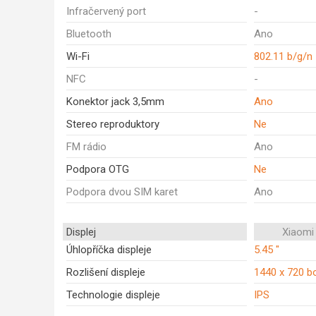
Infračervený port
-
Bluetooth
Ano
Wi-Fi
802.11 b/g/n
NFC
-
Konektor jack 3,5mm
Ano
Stereo reproduktory
Ne
FM rádio
Ano
Podpora OTG
Ne
Podpora dvou SIM karet
Ano
Displej
Xiaomi
Úhlopříčka displeje
5.45 "
Rozlišení displeje
1440 x 720 b
Technologie displeje
IPS