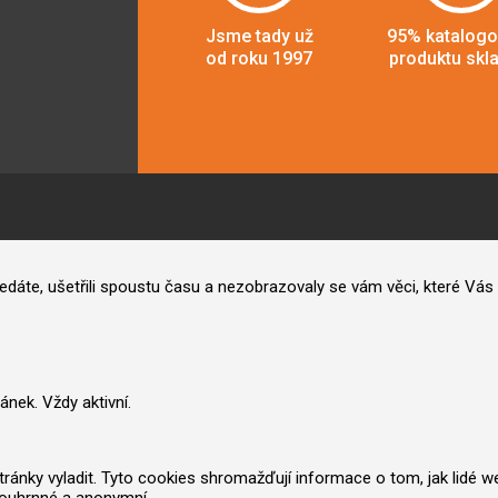
Jsme tady už
95% katalog
od roku 1997
produktu skl
hledáte, ušetřili spoustu času a nezobrazovaly se vám věci, které V
nek. Vždy aktivní.
nky vyladit. Tyto cookies shromažďují informace o tom, jak lidé web po