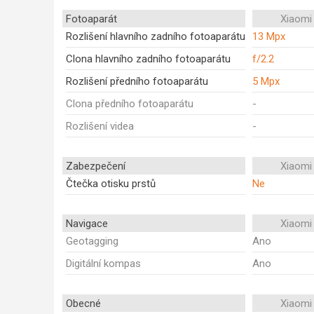
Fotoaparát
Xiaomi
Rozlišení hlavního zadního fotoaparátu
13 Mpx
Clona hlavního zadního fotoaparátu
f/2.2
Rozlišení předního fotoaparátu
5 Mpx
Clona předního fotoaparátu
-
Rozlišení videa
-
Zabezpečení
Xiaomi
Čtečka otisku prstů
Ne
Navigace
Xiaomi
Geotagging
Ano
Digitální kompas
Ano
Obecné
Xiaomi