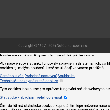
Copyright © 1997 - 2026 NetComp, spol. s r.o.
Nastavení cookies: Aby web fungoval, tak jak ho znáte
Aby naše webové stránky fungovaly správně, našli jste na nich, co 
cookies, tj. malých souborů, které se ukládají ve vašem prohlížeči.
Odmítnout vše
Podrobné nastavení
Souhlasím
Technické - nezbytně nutné cookies
Tyto cookies jsou nutné pro správné fungování našich webových strá
Statistické - abychom věděli co zlepšit
Čím víc lidí má statistické cookies zapnuté, tím lépe můžeme naše strá