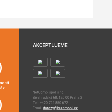
AKCEPTUJEME
nosti
něz
NetComp, spol. s r.o.
Bělehradská 68, 120 00 Praha 2
Tel.: +420 724 850 672
Email:
dotazy@huramobil.cz