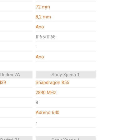
72 mm
8,2 mm
Ano
IP65/IP68
-
Ano
 Redmi 7A
Sony Xperia 1
439
Snapdragon 855
2840 MHz
8
Adreno 640
-