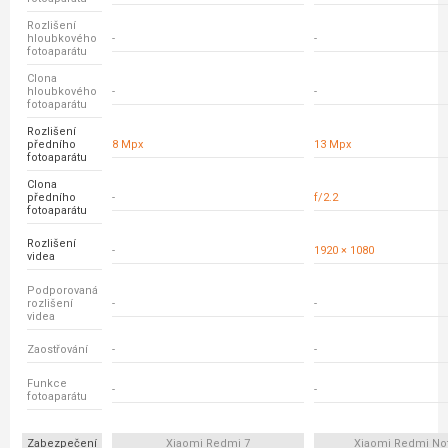
Rozlišení
hloubkového
-
-
fotoaparátu
Clona
hloubkového
-
-
fotoaparátu
Rozlišení
předního
8 Mpx
13 Mpx
fotoaparátu
Clona
předního
-
f/2.2
fotoaparátu
Rozlišení
-
1920 × 1080
videa
Podporovaná
rozlišení
-
-
videa
Zaostřování
-
-
Funkce
-
-
fotoaparátu
Zabezpečení
Xiaomi Redmi 7
Xiaomi Redmi No