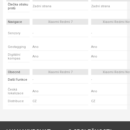
Čtečka otisku
Zadní strana
Zadní strana
prstů
Navigace
Xiaomi Redmi 7
Xiaomi Redmi No
Senzory
-
-
Geotagging
Ano
Ano
Digitální
Ano
Ano
kompas
Obecné
Xiaomi Redmi 7
Xiaomi Redmi No
Další funkce
-
-
Česká
Ano
Ano
lokalizace
Distribuce
CZ
CZ