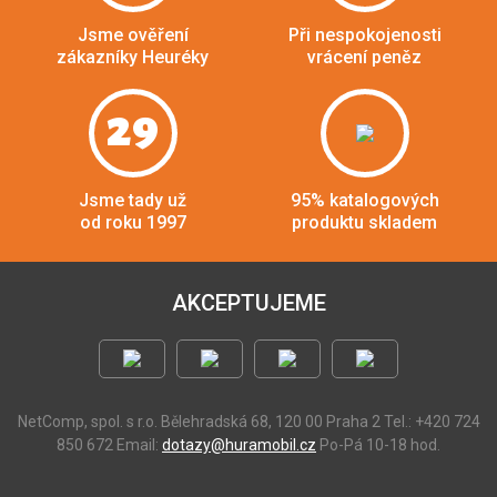
Jsme ověření
Při nespokojenosti
zákazníky Heuréky
vrácení peněz
29
Jsme tady už
95% katalogových
od roku 1997
produktu skladem
AKCEPTUJEME
NetComp, spol. s r.o.
Bělehradská 68, 120 00 Praha 2
Tel.: +420 724
850 672
Email:
dotazy@huramobil.cz
Po-Pá 10-18 hod.