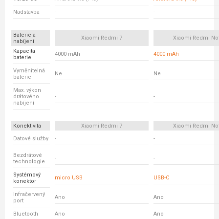
Nadstavba
-
-
Baterie a
Xiaomi Redmi 7
Xiaomi Redmi No
nabíjení
Kapacita
4000 mAh
4000 mAh
baterie
Vyměnitelná
Ne
Ne
baterie
Max. výkon
drátového
-
-
nabíjení
Konektivita
Xiaomi Redmi 7
Xiaomi Redmi No
Datové služby
-
-
Bezdrátové
-
-
technologie
Systémový
micro USB
USB-C
konektor
Infračervený
Ano
Ano
port
Bluetooth
Ano
Ano