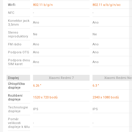
Wi-Fi
802.11 b/g/n
802.11 a/b/g/n/ac
NFC
-
-
Konektor jack
Ano
Ano
3,5mm
Stereo
Ne
Ne
reproduktory
FM rádio
Ano
Ano
Podpora OTG
Ano
Ano
Podpora dvou
Ano
Ano
SIM karet
Displej
Xiaomi Redmi 7
Xiaomi Redmi No
Úhlopříčka
6.26 "
6.3 "
displeje
Rozlišení
1520 x 720 bodů
2340 x 1080 bodů
displeje
Technologie
IPS
IPS
displeje
Poměr
velikosti
-
-
displeje k tělu