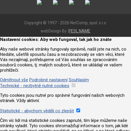
Copyright © 1997 - 2026 NetComp, spol. s r.o.
webDesign By:
PESL.NAME
Nastavení cookies: Aby web fungoval, tak jak ho znáte
Aby naše webové stránky fungovaly správně, našli jste na nich, co
hledáte, ušetřili spoustu času a nezobrazovaly se vám věci, které
Vás nezajímají, potřebujeme od Vás souhlas se zpracováním
souborů cookies, tj. malých souborů, které se ukládají ve vašem
prohlížeči.
Odmítnout vše
Podrobné nastavení
Souhlasím
Technické - nezbytně nutné cookies
Tyto cookies jsou nutné pro správné fungování našich webových
stránek. Vždy aktivní.
Statistické - abychom věděli co zlepšit
Čím víc lidí má statistické cookies zapnuté, tím lépe můžeme naše
stránky vyladit. Tyto cookies shromažďují informace o tom, jak lidé