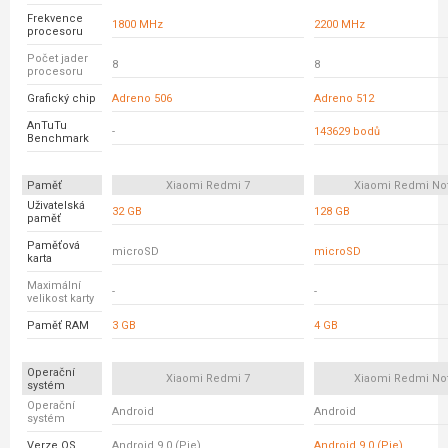
Frekvence
1800 MHz
2200 MHz
procesoru
Počet jader
8
8
procesoru
Grafický chip
Adreno 506
Adreno 512
AnTuTu
-
143629 bodů
Benchmark
Paměť
Xiaomi Redmi 7
Xiaomi Redmi No
Uživatelská
32 GB
128 GB
paměť
Paměťová
microSD
microSD
karta
Maximální
-
-
velikost karty
Paměť RAM
3 GB
4 GB
Operační
Xiaomi Redmi 7
Xiaomi Redmi No
systém
Operační
Android
Android
systém
Verze OS
Android 9.0 (Pie)
Android 9.0 (Pie)