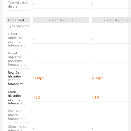
Tvar výřezu v
-
-
displeji
Fotoaparát
Xiaomi Redmi 7
Xiaomi Redmi No
Typy objektivů
-
-
Počet
objektivů
-
-
zadního
fotoaparátu
Počet
objektivů
-
-
předního
fotoaparátu
Rozlišení
hlavního
12 Mpx
48 Mpx
zadního
fotoaparátu
Clona
hlavního
f/2.2
f/1.8
zadního
fotoaparátu
Rozlišení
makro
-
-
fotoaparátu
Clona makro
-
-
fotoaparátu