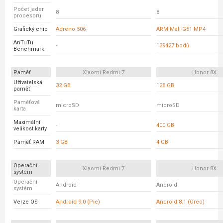
Počet jader
8
8
procesoru
Grafický chip
Adreno 506
ARM Mali-G51 MP4
AnTuTu
-
139427 bodů
Benchmark
Paměť
Xiaomi Redmi 7
Honor 8X
Uživatelská
32 GB
128 GB
paměť
Paměťová
microSD
microSD
karta
Maximální
-
400 GB
velikost karty
Paměť RAM
3 GB
4 GB
Operační
Xiaomi Redmi 7
Honor 8X
systém
Operační
Android
Android
systém
Verze OS
Android 9.0 (Pie)
Android 8.1 (Oreo)