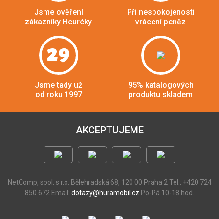
Jsme ověření
Při nespokojenosti
zákazníky Heuréky
vrácení peněz
29
Jsme tady už
95% katalogových
od roku 1997
produktu skladem
AKCEPTUJEME
NetComp, spol. s r.o.
Bělehradská 68, 120 00 Praha 2
Tel.: +420 724
850 672
Email:
dotazy@huramobil.cz
Po-Pá 10-18 hod.