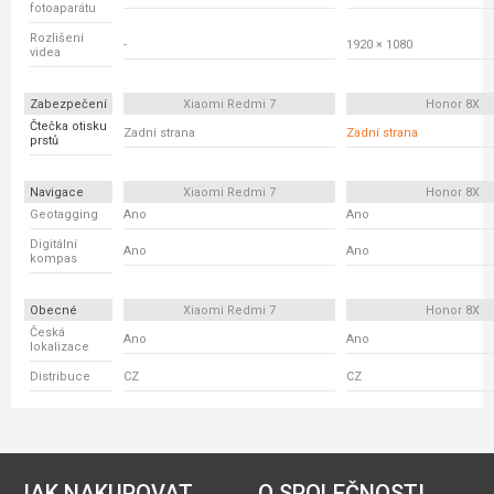
fotoaparátu
Rozlišení
-
1920 × 1080
videa
Zabezpečení
Xiaomi Redmi 7
Honor 8X
Čtečka otisku
Zadní strana
Zadní strana
prstů
Navigace
Xiaomi Redmi 7
Honor 8X
Geotagging
Ano
Ano
Digitální
Ano
Ano
kompas
Obecné
Xiaomi Redmi 7
Honor 8X
Česká
Ano
Ano
lokalizace
Distribuce
CZ
CZ
JAK NAKUPOVAT
O SPOLEČNOSTI