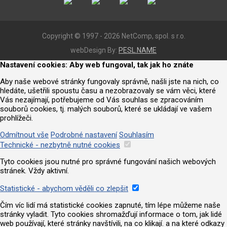
Copyright © 1997 - 2026 NetComp, spol. s r.o.
webDesign By:
PESL.NAME
Nastavení cookies: Aby web fungoval, tak jak ho znáte
Aby naše webové stránky fungovaly správně, našli jste na nich, co
hledáte, ušetřili spoustu času a nezobrazovaly se vám věci, které
Vás nezajímají, potřebujeme od Vás souhlas se zpracováním
souborů cookies, tj. malých souborů, které se ukládají ve vašem
prohlížeči.
Odmítnout vše
Podrobné nastavení
Souhlasím
Technické - nezbytně nutné cookies
Tyto cookies jsou nutné pro správné fungování našich webových
stránek. Vždy aktivní.
Statistické - abychom věděli co zlepšit
Čím víc lidí má statistické cookies zapnuté, tím lépe můžeme naše
stránky vyladit. Tyto cookies shromažďují informace o tom, jak lidé
web používají, které stránky navštívili, na co klikají. a na které odkazy