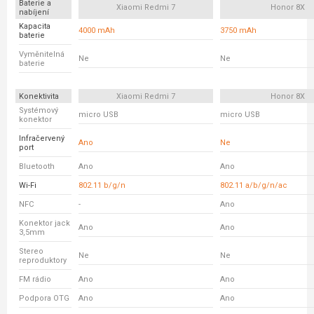
Baterie a
Xiaomi Redmi 7
Honor 8X
nabíjení
Kapacita
4000 mAh
3750 mAh
baterie
Vyměnitelná
Ne
Ne
baterie
Konektivita
Xiaomi Redmi 7
Honor 8X
Systémový
micro USB
micro USB
konektor
Infračervený
Ano
Ne
port
Bluetooth
Ano
Ano
Wi-Fi
802.11 b/g/n
802.11 a/b/g/n/ac
NFC
-
Ano
Konektor jack
Ano
Ano
3,5mm
Stereo
Ne
Ne
reproduktory
FM rádio
Ano
Ano
Podpora OTG
Ano
Ano