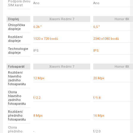
Podpora dvou
Ano
Ano
SIM karet
Displej
Xiaomi Redmi 7
Honor 8X
Úhlopříčka
6.26 "
6,5 "
displeje
Rozlišení
1520 x 720 bodů
2340 x1080 bodů
displeje
Technologie
IPS
IPS
displeje
Fotoaparát
Xiaomi Redmi 7
Honor 8X
Rozlišení
hlavního
12 Mpx
20 Mpx
zadního
fotoaparátu
Clona
hlavního
f/2.2
f/1.8
zadního
fotoaparátu
Rozlišení
předního
8 Mpx
16 Mpx
fotoaparátu
Clona
předního
-
f/2.0