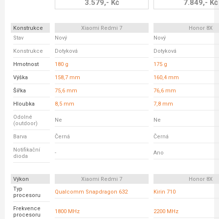
3.579,- Kč
7.849,- Kč
Konstrukce
Xiaomi Redmi 7
Honor 8X
Stav
Nový
Nový
Konstrukce
Dotyková
Dotyková
Hmotnost
180 g
175 g
Výška
158,7 mm
160,4 mm
Šířka
75,6 mm
76,6 mm
Hloubka
8,5 mm
7,8 mm
Odolné
Ne
Ne
(outdoor)
Barva
Černá
Černá
Notifikační
-
Ano
dioda
Výkon
Xiaomi Redmi 7
Honor 8X
Typ
Qualcomm Snapdragon 632
Kirin 710
procesoru
Frekvence
1800 MHz
2200 MHz
procesoru