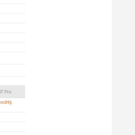
4T Pro
koúhlý,