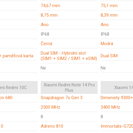
74,67 mm
75,1 mm
8,75 mm
8,39 mm
Ano
Ano
IP68
IP68
Černá
Modrá
Dual SIM - Hybridní slot
+ paměťová karta
Dual SIM
(SIM1 + SIM2 / SIM1 + eSIM)
Ne
Ne
Xiaomi Redmi Note 14 Pro
omi Redmi 10C
Xiaomi 1
Plus
on 680
Snapdragon 7s Gen 3
Dimensity 9300+
z
2500 MHz
3400 MHz
8
8
10
Adreno 810
Immortalis-G72