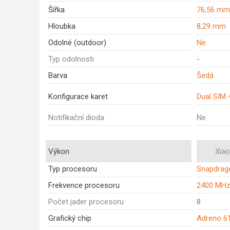
Šířka
76,56 mm
Hloubka
8,29 mm
Odolné (outdoor)
Ne
Typ odolnosti
-
Barva
Šedá
Konfigurace karet
Dual SIM 
Notifikační dioda
Ne
Výkon
Xia
Typ procesoru
Snapdrag
Frekvence procesoru
2400 MH
Počet jader procesoru
8
Grafický chip
Adreno 6