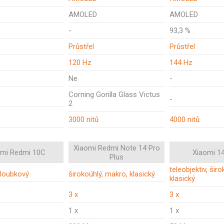
AMOLED
AMOLED
-
93,3 %
Průstřel
Průstřel
120 Hz
144 Hz
Ne
-
Corning Gorilla Glass Victus
-
2
3000 nitů
4000 nitů
Xiaomi Redmi Note 14 Pro
omi Redmi 10C
Xiaomi 1
Plus
teleobjektiv, širo
hloubkový
širokoúhlý, makro, klasický
klasický
3 x
3 x
1 x
1 x