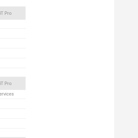
4T Pro
4T Pro
ervices