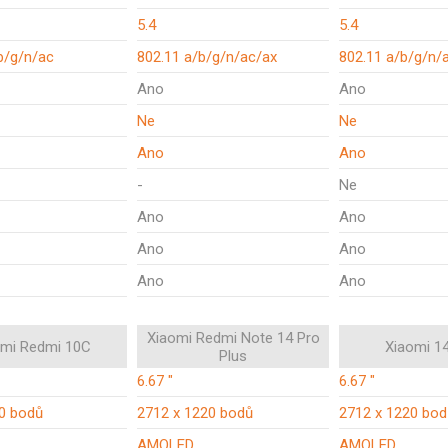
5.4
5.4
b/g/n/ac
802.11 a/b/g/n/ac/ax
802.11 a/b/g/n/
Ano
Ano
Ne
Ne
Ano
Ano
-
Ne
Ano
Ano
Ano
Ano
Ano
Ano
Xiaomi Redmi Note 14 Pro
omi Redmi 10C
Xiaomi 1
Plus
6.67 "
6.67 "
0 bodů
2712 x 1220 bodů
2712 x 1220 bod
AMOLED
AMOLED