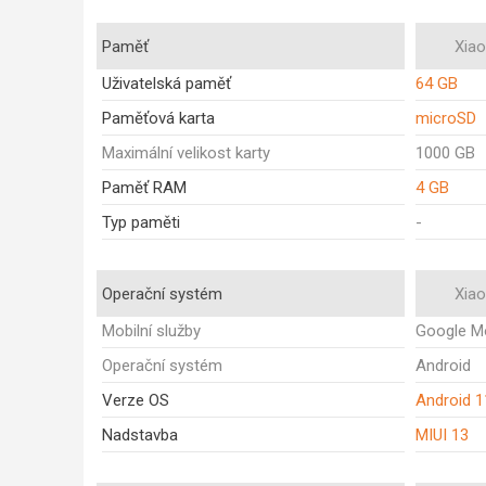
Paměť
Xia
Uživatelská paměť
64 GB
Paměťová karta
microSD
Maximální velikost karty
1000 GB
Paměť RAM
4 GB
Typ paměti
-
Operační systém
Xia
Mobilní služby
Google Mo
Operační systém
Android
Verze OS
Android 1
Nadstavba
MIUI 13