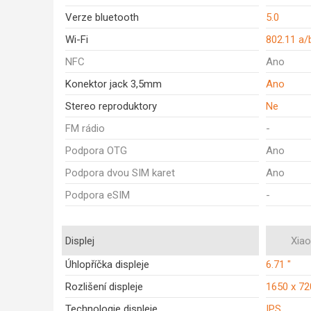
Verze bluetooth
5.0
Wi-Fi
802.11 a/
NFC
Ano
Konektor jack 3,5mm
Ano
Stereo reproduktory
Ne
FM rádio
-
Podpora OTG
Ano
Podpora dvou SIM karet
Ano
Podpora eSIM
-
Displej
Xia
Úhlopříčka displeje
6.71 "
Rozlišení displeje
1650 x 72
Technologie displeje
IPS