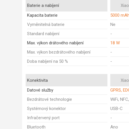
Baterie a nabíjení
Xia
Kapacita baterie
5000 mA
Vyměnitelná baterie
Ne
Standard nabíjení
-
Max. výkon drátového nabíjení
18 W
Max. výkon bezdrátového nabíjení
-
Doba nabíjení na 50 %
-
Konektivita
Xia
Datové služby
GPRS, EDG
Bezdrátové technologie
WiFi, NFC
Systémový konektor
USB-C
Infračervený port
-
Bluetooth
Ano