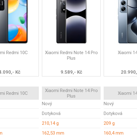
omi Redmi 10C
Xiaomi Redmi Note 14 Pro
Xiaomi 1
Plus
4.090,- Kč
9.589,- Kč
20.990,
Xiaomi Redmi Note 14 Pro
omi Redmi 10C
Xiaomi 1
Plus
Nový
Nový
Dotyková
Dotyková
210,14 g
209 g
m
162,53 mm
160,4 mm