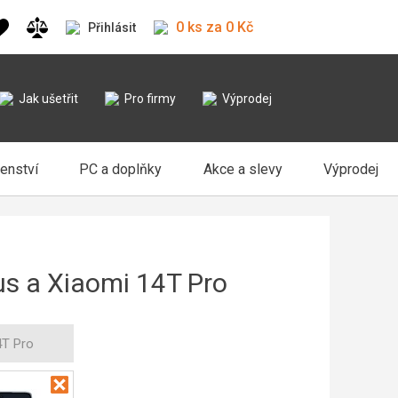
0 ks za 0 Kč
Přihlásit
Jak ušetřit
Pro firmy
Výprodej
šenství
PC a doplňky
Akce a slevy
Výprodej
us a Xiaomi 14T Pro
4T Pro