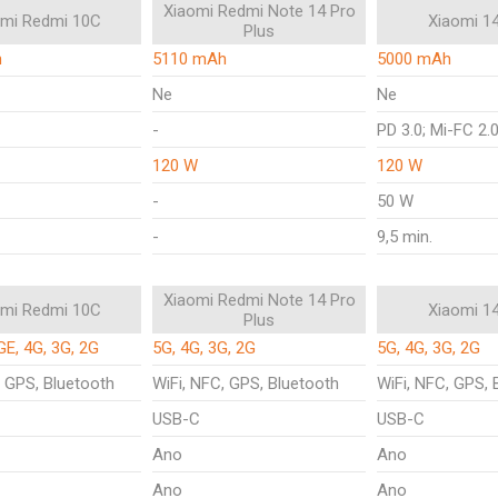
Xiaomi Redmi Note 14 Pro
omi Redmi 10C
Xiaomi 1
Plus
h
5110 mAh
5000 mAh
Ne
Ne
-
PD 3.0; Mi-FC 2.
120 W
120 W
-
50 W
-
9,5 min.
Xiaomi Redmi Note 14 Pro
omi Redmi 10C
Xiaomi 1
Plus
E, 4G, 3G, 2G
5G, 4G, 3G, 2G
5G, 4G, 3G, 2G
, GPS, Bluetooth
WiFi, NFC, GPS, Bluetooth
WiFi, NFC, GPS, 
USB-C
USB-C
Ano
Ano
Ano
Ano