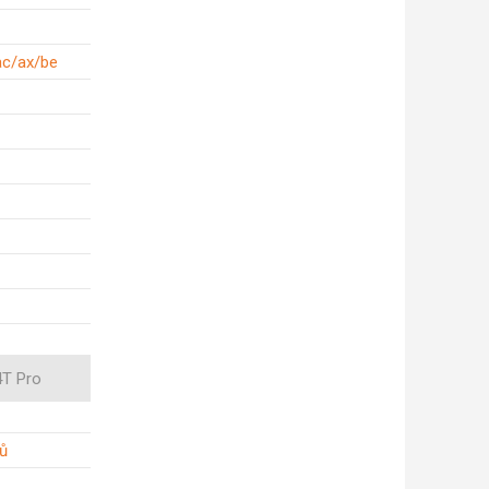
ac/ax/be
4T Pro
ů