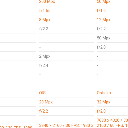
200 Mpx
50 Mpx
f/1.65
f/1.6
8 Mpx
12 Mpx
f/2.2
f/2.2
-
50 Mpx
-
f/2.0
2 Mpx
-
f/2.4
-
-
-
-
-
OIS
Optická
20 Mpx
32 Mpx
f/2.2
f/2.0
7680 x 4320 / 30
3840 x 2160 / 30 FPS, 1920 x
2160 / 60 FPS, 1