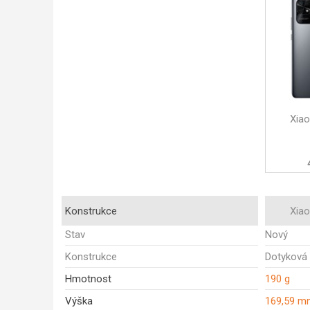
Xia
Konstrukce
Xia
Stav
Nový
Konstrukce
Dotyková
Hmotnost
190 g
Výška
169,59 m