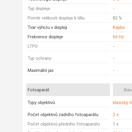
Typ displeje
-
Poměr velikosti displeje k tělu
82 %
Tvar výřezu v displeji
Kapka
Frekvence displeje
60 Hz
LTPO
-
Typ ochrany
-
Maximální jas
-
Fotoaparát
Xia
Typy objektivů
klasický, 
Počet objektivů zadního fotoaparátu
2 x
Počet objektivů předního fotoaparátu
1 x