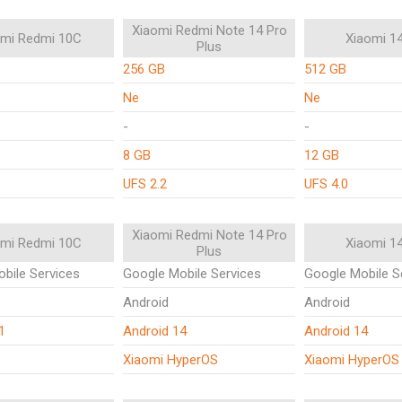
Xiaomi Redmi Note 14 Pro
omi Redmi 10C
Xiaomi 1
Plus
256 GB
512 GB
Ne
Ne
-
-
8 GB
12 GB
UFS 2.2
UFS 4.0
Xiaomi Redmi Note 14 Pro
omi Redmi 10C
Xiaomi 1
Plus
bile Services
Google Mobile Services
Google Mobile S
Android
Android
1
Android 14
Android 14
Xiaomi HyperOS
Xiaomi HyperOS