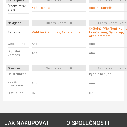
Zabezpečení
Xiaomi Redmi 10
Xiaomi Redmi Note
Čtečka otisku
Boční strana
Ano, na rámečku
prstů
Navigace
Xiaomi Redmi 10
Xiaomi Redmi Note
Světelný, Přiblížení, Kom
Senzory
Přiblížení, Kompas, Akcelerometr
Infračervený, Gyroskop,
Akcelerometr
Geotagging
Ano
Ano
Digitální
Ano
Ano
kompas
Obecné
Xiaomi Redmi 10
Xiaomi Redmi Note
Další funkce
-
Rychlé nabíjení
Česká
Ano
Ano
lokalizace
Distribuce
CZ
CZ
JAK NAKUPOVAT
O SPOLEČNOSTI