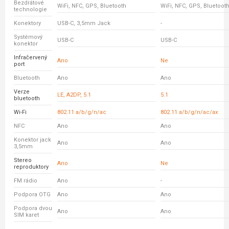
Bezdrátové
WiFi, NFC, GPS, Bluetooth
WiFi, NFC, GPS, Bluetoot
technologie
Konektory
USB-C, 3,5mm Jack
-
Systémový
USB-C
USB-C
konektor
Infračervený
Ano
Ne
port
Bluetooth
Ano
Ano
Verze
LE, A2DP, 5.1
5.1
bluetooth
Wi-Fi
802.11 a/b/g/n/ac
802.11 a/b/g/n/ac/ax
NFC
Ano
Ano
Konektor jack
Ano
Ano
3,5mm
Stereo
Ano
Ne
reproduktory
FM rádio
Ano
-
Podpora OTG
Ano
Ano
Podpora dvou
Ano
Ano
SIM karet