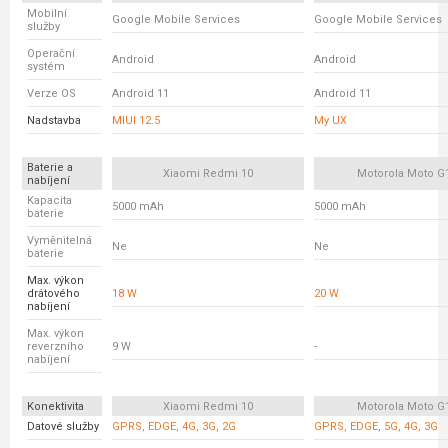
Mobilní
Google Mobile Services
Google Mobile Services
služby
Operační
Android
Android
systém
Verze OS
Android 11
Android 11
Nadstavba
MIUI 12.5
My UX
Baterie a
Xiaomi Redmi 10
Motorola Moto G
nabíjení
Kapacita
5000 mAh
5000 mAh
baterie
Vyměnitelná
Ne
Ne
baterie
Max. výkon
drátového
18 W
20 W
nabíjení
Max. výkon
reverzního
9 W
-
nabíjení
Konektivita
Xiaomi Redmi 10
Motorola Moto G
Datové služby
GPRS, EDGE, 4G, 3G, 2G
GPRS, EDGE, 5G, 4G, 3G