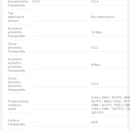
hloubkového
f/2.4
f/2.4
fotoaparátu
Typ
stabilizace
-
Bez stabilizace
obrazu
Rozlišení
předního
-
16 Mpx
fotoaparátu
Clona
předního
-
f/2.2
fotoaparátu
Rozlišení
druhého
-
8 Mpx
předního
fotoaparátu
Clona
druhého
-
f/2.4
předního
fotoaparátu
6144 x 3240 / 30 FPS, 3840
Podporovaná
60 FPS, 3840 x 2160 / 30 
rozlišení
-
1080 / 60 FPS, 1920 x 108
videa
1920 x 1080 / 120 FPS, 128
240 FPS
Funkce
-
HDR
fotoaparátu