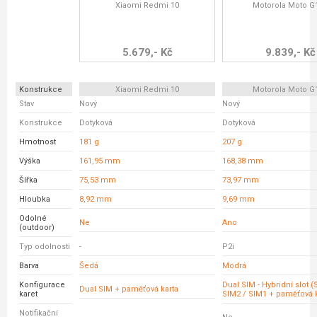
Xiaomi Redmi 10
Motorola Moto G
5.679,- Kč
9.839,- Kč
Konstrukce
Xiaomi Redmi 10
Motorola Moto G
Stav
Nový
Nový
Konstrukce
Dotyková
Dotyková
Hmotnost
181 g
207 g
Výška
161,95 mm
168,38 mm
Šířka
75,53 mm
73,97 mm
Hloubka
8,92 mm
9,69 mm
Odolné
Ne
Ano
(outdoor)
Typ odolnosti
-
P2i
Barva
Šedá
Modrá
Konfigurace
Dual SIM - Hybridní slot 
Dual SIM + paměťová karta
karet
SIM2 / SIM1 + paměťová k
Notifikační