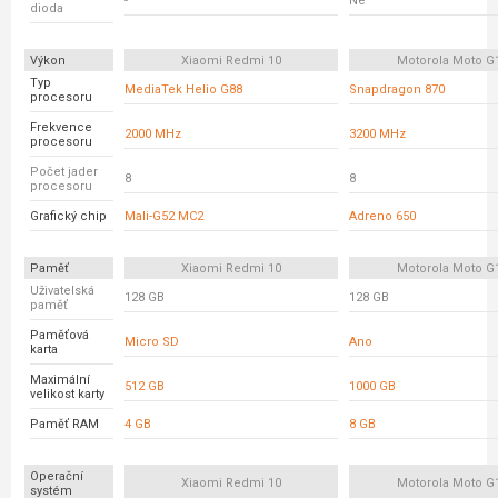
-
Ne
dioda
Výkon
Xiaomi Redmi 10
Motorola Moto G
Typ
MediaTek Helio G88
Snapdragon 870
procesoru
Frekvence
2000 MHz
3200 MHz
procesoru
Počet jader
8
8
procesoru
Grafický chip
Mali-G52 MC2
Adreno 650
Paměť
Xiaomi Redmi 10
Motorola Moto G
Uživatelská
128 GB
128 GB
paměť
Paměťová
Micro SD
Ano
karta
Maximální
512 GB
1000 GB
velikost karty
Paměť RAM
4 GB
8 GB
Operační
Xiaomi Redmi 10
Motorola Moto G
systém