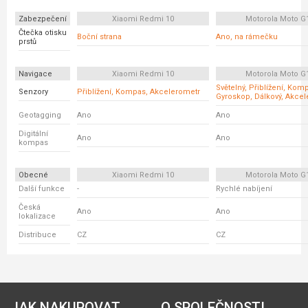
Zabezpečení
Xiaomi Redmi 10
Motorola Moto G
Čtečka otisku
Boční strana
Ano, na rámečku
prstů
Navigace
Xiaomi Redmi 10
Motorola Moto G
Světelný, Přiblížení, Kom
Senzory
Přiblížení, Kompas, Akcelerometr
Gyroskop, Dálkový, Akce
Geotagging
Ano
Ano
Digitální
Ano
Ano
kompas
Obecné
Xiaomi Redmi 10
Motorola Moto G
Další funkce
-
Rychlé nabíjení
Česká
Ano
Ano
lokalizace
Distribuce
CZ
CZ
JAK NAKUPOVAT
O SPOLEČNOSTI