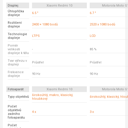
Displej
Xiaomi Redmi 10
Motorola Moto G
Úhlopříčka
6.5 "
6.7 "
displeje
Rozlišení
2400 × 1080 bodů
2520 x 1080 bodů
displeje
Technologie
LTPS
LCD
displeje
Poměr
velikosti
-
85 %
displeje k tělu
Tvar výřezu v
Průstřel
Průstřel
displeji
Frekvence
90 Hz
90 Hz
displeje
Fotoaparát
Xiaomi Redmi 10
Motorola Moto G
širokoúhlý, makro, klasický,
Typy objektivů
širokoúhlý, klasický, hlo
hloubkový
Počet
objektivů
4 x
3 x
zadního
fotoaparátu
Počet