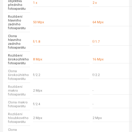
objektivů
1 x
2 x
předního
fotoaparátu
Rozlišení
hlavního
50 Mpx
64 Mpx
zadního
fotoaparátu
Clona
hlavního
f/1.8
f/1.7
zadního
fotoaparátu
Rozlišení
širokoúhlého
8 Mpx
16 Mpx
fotoaparátu
Clona
širokoúhlého
f/2.2
f/2.2
fotoaparátu
Rozlišení
makro
2 Mpx
-
fotoaparátu
Clona makro
f/2.4
-
fotoaparátu
Rozlišení
hloubkového
2 Mpx
2 Mpx
fotoaparátu
Clona