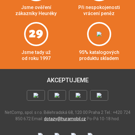
Jsme ověření
Při nespokojenosti
zákazníky Heuréky
vrácení peněz
29
Jsme tady už
95% katalogových
od roku 1997
produktu skladem
AKCEPTUJEME
NetComp, spol. s r.o.
Bělehradská 68, 120 00 Praha 2
Tel.: +420 724
850 672
Email:
dotazy@huramobil.cz
Po-Pá 10-18 hod.