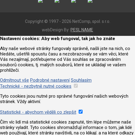
Copyright © 1997 - 2026 NetComp, spol. s r.o.
webDesign By:
PESL.NAME
Nastavení cookies: Aby web fungoval, tak jak ho znáte
Aby naše webové stránky fungovaly správně, našli jste na nich, co
hledáte, ušetřili spoustu času a nezobrazovaly se vám věci, které
Vás nezajímají, potřebujeme od Vás souhlas se zpracováním
souborů cookies, tj. malých souborů, které se ukládají ve vašem
prohlížeči.
Odmítnout vše
Podrobné nastavení
Souhlasím
Technické - nezbytně nutné cookies
Tyto cookies jsou nutné pro správné fungování našich webových
stránek. Vždy aktivní.
Statistické - abychom věděli co zlepšit
Čím víc lidí má statistické cookies zapnuté, tím lépe můžeme naše
stránky vyladit. Tyto cookies shromažďují informace o tom, jak lidé
web používají, které stránky navštívili, na co klikají. a na které odkazy