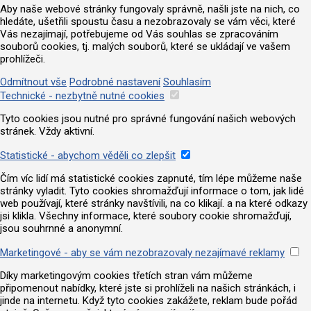
Aby naše webové stránky fungovaly správně, našli jste na nich, co
hledáte, ušetřili spoustu času a nezobrazovaly se vám věci, které
Vás nezajímají, potřebujeme od Vás souhlas se zpracováním
souborů cookies, tj. malých souborů, které se ukládají ve vašem
prohlížeči.
Odmítnout vše
Podrobné nastavení
Souhlasím
Technické - nezbytně nutné cookies
Tyto cookies jsou nutné pro správné fungování našich webových
stránek. Vždy aktivní.
Statistické - abychom věděli co zlepšit
Čím víc lidí má statistické cookies zapnuté, tím lépe můžeme naše
stránky vyladit. Tyto cookies shromažďují informace o tom, jak lidé
web používají, které stránky navštívili, na co klikají. a na které odkazy
jsi klikla. Všechny informace, které soubory cookie shromažďují,
jsou souhrnné a anonymní.
Marketingové - aby se vám nezobrazovaly nezajímavé reklamy
Díky marketingovým cookies třetích stran vám můžeme
připomenout nabídky, které jste si prohlíželi na našich stránkách, i
jinde na internetu. Když tyto cookies zakážete, reklam bude pořád