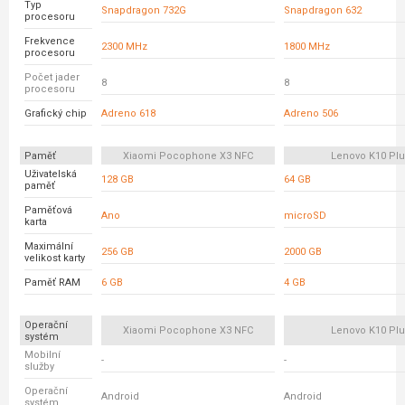
Typ
Snapdragon 732G
Snapdragon 632
procesoru
Frekvence
2300 MHz
1800 MHz
procesoru
Počet jader
8
8
procesoru
Grafický chip
Adreno 618
Adreno 506
Paměť
Xiaomi Pocophone X3 NFC
Lenovo K10 Pl
Uživatelská
128 GB
64 GB
paměť
Paměťová
Ano
microSD
karta
Maximální
256 GB
2000 GB
velikost karty
Paměť RAM
6 GB
4 GB
Operační
Xiaomi Pocophone X3 NFC
Lenovo K10 Pl
systém
Mobilní
-
-
služby
Operační
Android
Android
systém