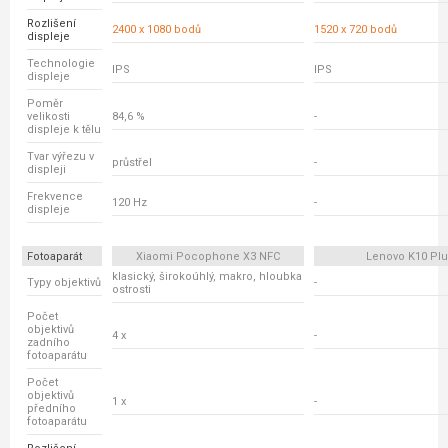
Rozlišení
2400 x 1080 bodů
1520 x 720 bodů
displeje
Technologie
IPS
IPS
displeje
Poměr
velikosti
84,6 %
-
displeje k tělu
Tvar výřezu v
průstřel
-
displeji
Frekvence
120 Hz
-
displeje
Fotoaparát
Xiaomi Pocophone X3 NFC
Lenovo K10 Pl
klasický, širokoúhlý, makro, hloubka
Typy objektivů
-
ostrosti
Počet
objektivů
4 x
-
zadního
fotoaparátu
Počet
objektivů
1 x
-
předního
fotoaparátu