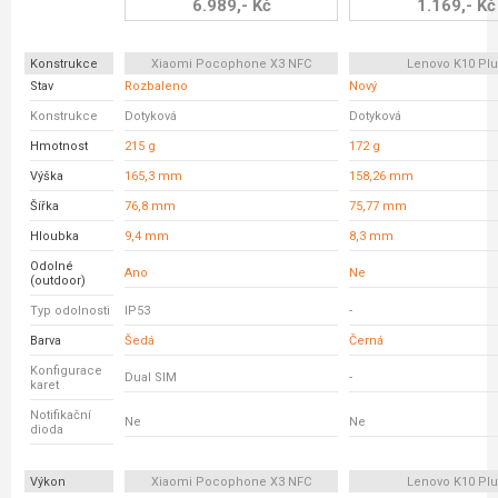
6.989,- Kč
1.169,- Kč
Konstrukce
Xiaomi Pocophone X3 NFC
Lenovo K10 Pl
Stav
Rozbaleno
Nový
Konstrukce
Dotyková
Dotyková
Hmotnost
215 g
172 g
Výška
165,3 mm
158,26 mm
Šířka
76,8 mm
75,77 mm
Hloubka
9,4 mm
8,3 mm
Odolné
Ano
Ne
(outdoor)
Typ odolnosti
IP53
-
Barva
Šedá
Černá
Konfigurace
Dual SIM
-
karet
Notifikační
Ne
Ne
dioda
Výkon
Xiaomi Pocophone X3 NFC
Lenovo K10 Pl