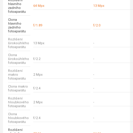
Rozlišení
hlavního
64 Mpx
13 Mpx
zadního
fotoaparátu
Clona
hlavního
f/1.89
f/2.0
zadního
fotoaparátu
Rozlišení
širokoúhlého
13 Mpx
-
fotoaparátu
Clona
širokoúhlého
f/2.2
-
fotoaparátu
Rozlišení
makro
2 Mpx
-
fotoaparátu
Clona makro
f/2.4
-
fotoaparátu
Rozlišení
hloubkového
2 Mpx
-
fotoaparátu
Clona
hloubkového
f/2.4
-
fotoaparátu
Rozlišení