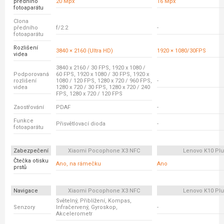
předního
20 Mpx
16 Mpx
fotoaparátu
Clona
předního
f/2.2
-
fotoaparátu
Rozlišení
3840 × 2160 (Ultra HD)
1920 × 1080/30FPS
videa
3840 x 2160 / 30 FPS, 1920 x 1080 /
Podporovaná
60 FPS, 1920 x 1080 / 30 FPS, 1920 x
rozlišení
1080 / 120 FPS, 1280 x 720 / 960 FPS,
-
videa
1280 x 720 / 30 FPS, 1280 x 720 / 240
FPS, 1280 x 720 / 120 FPS
Zaostřování
PDAF
-
Funkce
Přisvětlovací dioda
-
fotoaparátu
Zabezpečení
Xiaomi Pocophone X3 NFC
Lenovo K10 Pl
Čtečka otisku
Ano, na rámečku
Ano
prstů
Navigace
Xiaomi Pocophone X3 NFC
Lenovo K10 Pl
Světelný, Přiblížení, Kompas,
Senzory
Infračervený, Gyroskop,
-
Akcelerometr