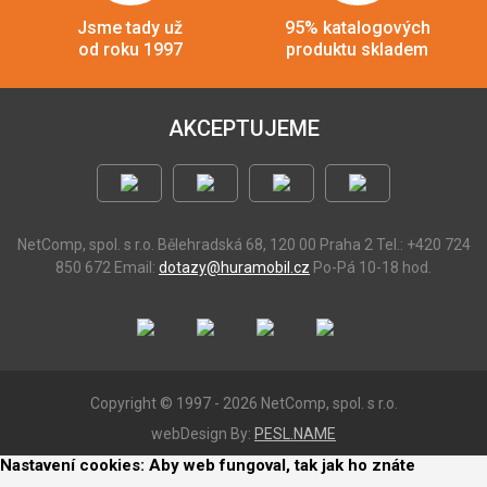
Jsme tady už
95% katalogových
od roku 1997
produktu skladem
AKCEPTUJEME
NetComp, spol. s r.o.
Bělehradská 68, 120 00 Praha 2
Tel.: +420 724
850 672
Email:
dotazy@huramobil.cz
Po-Pá 10-18 hod.
Copyright © 1997 - 2026 NetComp, spol. s r.o.
webDesign By:
PESL.NAME
Nastavení cookies: Aby web fungoval, tak jak ho znáte