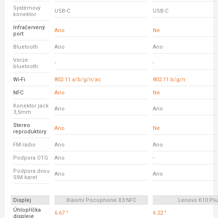
Systémový
USB-C
USB-C
konektor
Infračervený
Ano
Ne
port
Bluetooth
Ano
Ano
Verze
-
-
bluetooth
Wi-Fi
802.11 a/b/g/n/ac
802.11 b/g/n
NFC
Ano
Ne
Konektor jack
Ano
Ano
3,5mm
Stereo
Ano
Ne
reproduktory
FM rádio
Ano
Ano
Podpora OTG
Ano
-
Podpora dvou
Ano
Ano
SIM karet
Displej
Xiaomi Pocophone X3 NFC
Lenovo K10 Pl
Úhlopříčka
6.67 "
6.22 "
displeje