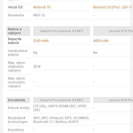
Verze OS
Android 10
Android 9.0 (Pie) - ZUI 11
Nadstavba
MIUI 12
-
Baterie a
Xiaomi Pocophone X3 NFC
Lenovo K10 Pl
nabíjení
Kapacita
5160 mAh
4050 mAh
baterie
Vyměnitelná
Ne
Ne
baterie
Max. výkon
drátového
33 W
-
nabíjení
Max. výkon
reverzního
-
-
nabíjení
Konektivita
Xiaomi Pocophone X3 NFC
Lenovo K10 Pl
LTE (4G), UMTS/CDMA (3G), GPRS
Datové služby
-
(2G)
Bezdrátové
WiFi, NFC, Infraport, GPS, GLONASS,
-
technologie
Bluetooth 5.1, BeiDou, A-GPS
Konektory
-
-