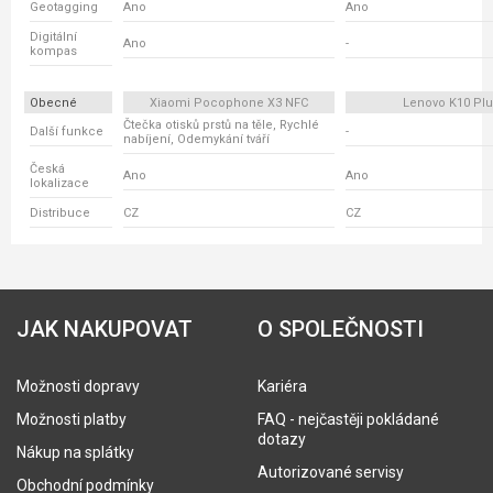
Geotagging
Ano
Ano
Digitální
Ano
-
kompas
Obecné
Xiaomi Pocophone X3 NFC
Lenovo K10 Pl
Čtečka otisků prstů na těle, Rychlé
Další funkce
-
nabíjení, Odemykání tváří
Česká
Ano
Ano
lokalizace
Distribuce
CZ
CZ
JAK NAKUPOVAT
O SPOLEČNOSTI
Možnosti dopravy
Kariéra
Možnosti platby
FAQ - nejčastěji pokládané
dotazy
Nákup na splátky
Autorizované servisy
Obchodní podmínky