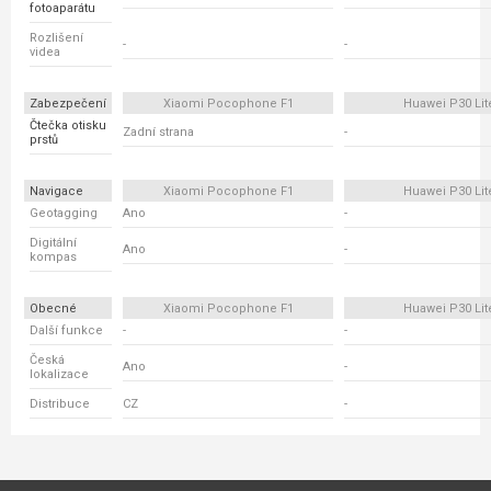
fotoaparátu
Rozlišení
-
-
videa
Zabezpečení
Xiaomi Pocophone F1
Huawei P30 Lit
Čtečka otisku
Zadní strana
-
prstů
Navigace
Xiaomi Pocophone F1
Huawei P30 Lit
Geotagging
Ano
-
Digitální
Ano
-
kompas
Obecné
Xiaomi Pocophone F1
Huawei P30 Lit
Další funkce
-
-
Česká
Ano
-
lokalizace
Distribuce
CZ
-