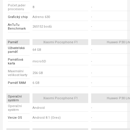
Počet jader
8
-
procesoru
Grafický chip
Adreno 630
-
AnTuTu
265152 bodů
-
Benchmark
Paměť
Xiaomi Pocophone F1
Huawei P30 Lit
Uživatelská
64 GB
-
paměť
Paměťová
microSD
-
karta
Maximální
256 GB
-
velikost karty
Paměť RAM
6 GB
-
Operační
Xiaomi Pocophone F1
Huawei P30 Lit
systém
Operační
Android
-
systém
Verze OS
Android 8.1 (Oreo)
-