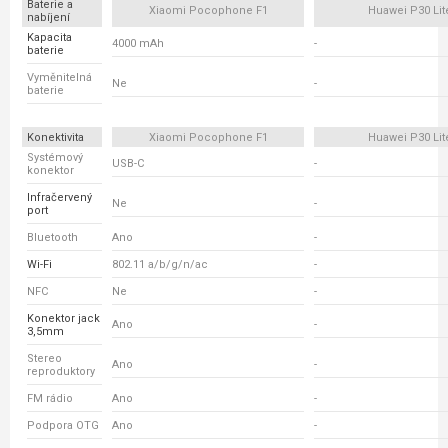
Baterie a
Xiaomi Pocophone F1
Huawei P30 Lit
nabíjení
Kapacita
4000 mAh
-
baterie
Vyměnitelná
Ne
-
baterie
Konektivita
Xiaomi Pocophone F1
Huawei P30 Lit
Systémový
USB-C
-
konektor
Infračervený
Ne
-
port
Bluetooth
Ano
-
Wi-Fi
802.11 a/b/g/n/ac
-
NFC
Ne
-
Konektor jack
Ano
-
3,5mm
Stereo
Ano
-
reproduktory
FM rádio
Ano
-
Podpora OTG
Ano
-