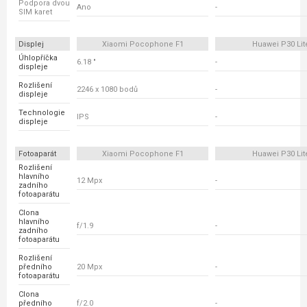
Podpora dvou
Ano
-
SIM karet
Displej
Xiaomi Pocophone F1
Huawei P30 Lit
Úhlopříčka
6.18 "
-
displeje
Rozlišení
2246 x 1080 bodů
-
displeje
Technologie
IPS
-
displeje
Fotoaparát
Xiaomi Pocophone F1
Huawei P30 Lit
Rozlišení
hlavního
12 Mpx
-
zadního
fotoaparátu
Clona
hlavního
f/1.9
-
zadního
fotoaparátu
Rozlišení
předního
20 Mpx
-
fotoaparátu
Clona
předního
f/2.0
-