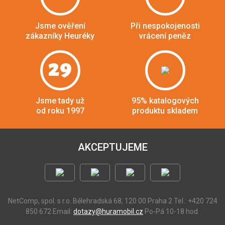
Jsme ověření
Při nespokojenosti
zákazníky Heuréky
vrácení peněz
29
Jsme tady už
95% katalogových
od roku 1997
produktu skladem
AKCEPTUJEME
NetComp, spol. s r.o.
Bělehradská 68, 120 00 Praha 2
Tel.: +420 724
850 672
Email:
dotazy@huramobil.cz
Po-Pá 10-18 hod.