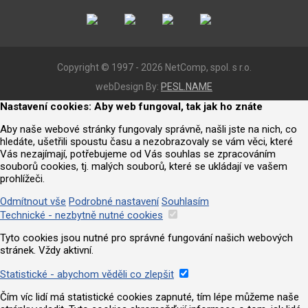
Copyright © 1997 - 2026 NetComp, spol. s r.o.
webDesign By:
PESL.NAME
Nastavení cookies: Aby web fungoval, tak jak ho znáte
Aby naše webové stránky fungovaly správně, našli jste na nich, co
hledáte, ušetřili spoustu času a nezobrazovaly se vám věci, které
Vás nezajímají, potřebujeme od Vás souhlas se zpracováním
souborů cookies, tj. malých souborů, které se ukládají ve vašem
prohlížeči.
Odmítnout vše
Podrobné nastavení
Souhlasím
Technické - nezbytně nutné cookies
Tyto cookies jsou nutné pro správné fungování našich webových
stránek. Vždy aktivní.
Statistické - abychom věděli co zlepšit
Čím víc lidí má statistické cookies zapnuté, tím lépe můžeme naše