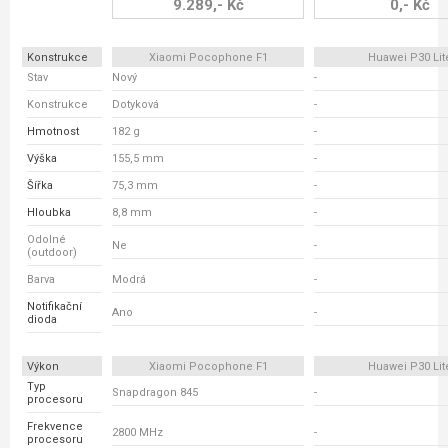
9.289,- Kč
0,- Kč
Konstrukce
Xiaomi Pocophone F1
Huawei P30 Lit
Stav
Nový
-
Konstrukce
Dotyková
-
Hmotnost
182 g
-
Výška
155,5 mm
-
Šířka
75,3 mm
-
Hloubka
8,8 mm
-
Odolné
Ne
-
(outdoor)
Barva
Modrá
-
Notifikační
Ano
-
dioda
Výkon
Xiaomi Pocophone F1
Huawei P30 Lit
Typ
Snapdragon 845
-
procesoru
Frekvence
2800 MHz
-
procesoru