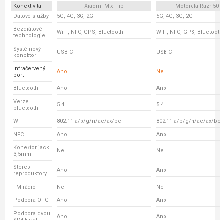
Konektivita
Xiaomi Mix Flip
Motorola Razr 50 
Datové služby
5G, 4G, 3G, 2G
5G, 4G, 3G, 2G
Bezdrátové
WiFi, NFC, GPS, Bluetooth
WiFi, NFC, GPS, Bluetoot
technologie
Systémový
USB-C
USB-C
konektor
Infračervený
Ano
Ne
port
Bluetooth
Ano
Ano
Verze
5.4
5.4
bluetooth
Wi-Fi
802.11 a/b/g/n/ac/ax/be
802.11 a/b/g/n/ac/ax/b
NFC
Ano
Ano
Konektor jack
Ne
Ne
3,5mm
Stereo
Ano
Ano
reproduktory
FM rádio
Ne
Ne
Podpora OTG
Ano
Ano
Podpora dvou
Ano
Ano
SIM karet