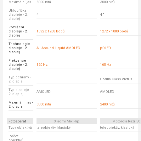
Maximální jas
3000 nitů
3000 nitů
Úhlopříčka
displeje - 2.
4 "
4 "
displej
Rozlišení
displeje - 2.
1392 x 1208 bodů
1272 x 1080 bodů
displej
Technologie
displeje - 2.
All Around Liquid AMOLED
pOLED
displej
Frekvence
displeje - 2.
120 Hz
165 Hz
displej
Typ ochrany -
-
Gorilla Glass Victus
2. displej
Typ displeje -
AMOLED
AMOLED
2. displej
Maximální jas -
3000 nitů
2400 nitů
2. displej
Fotoaparát
Xiaomi Mix Flip
Motorola Razr 50 
Typy objektivů
teleobjektiv, klasický
teleobjektiv, klasický
Počet
objektivů