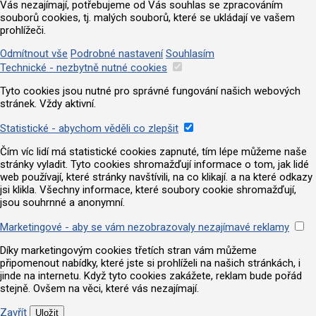
Vás nezajímají, potřebujeme od Vás souhlas se zpracováním
souborů cookies, tj. malých souborů, které se ukládají ve vašem
prohlížeči.
Odmítnout vše
Podrobné nastavení
Souhlasím
Technické - nezbytně nutné cookies
Tyto cookies jsou nutné pro správné fungování našich webových
stránek. Vždy aktivní.
Statistické - abychom věděli co zlepšit
Čím víc lidí má statistické cookies zapnuté, tím lépe můžeme naše
stránky vyladit. Tyto cookies shromažďují informace o tom, jak lidé
web používají, které stránky navštívili, na co klikají. a na které odkazy
jsi klikla. Všechny informace, které soubory cookie shromažďují,
jsou souhrnné a anonymní.
Marketingové - aby se vám nezobrazovaly nezajímavé reklamy
Díky marketingovým cookies třetích stran vám můžeme
připomenout nabídky, které jste si prohlíželi na našich stránkách, i
jinde na internetu. Když tyto cookies zakážete, reklam bude pořád
stejně. Ovšem na věci, které vás nezajímají.
Zavřít
Uložit