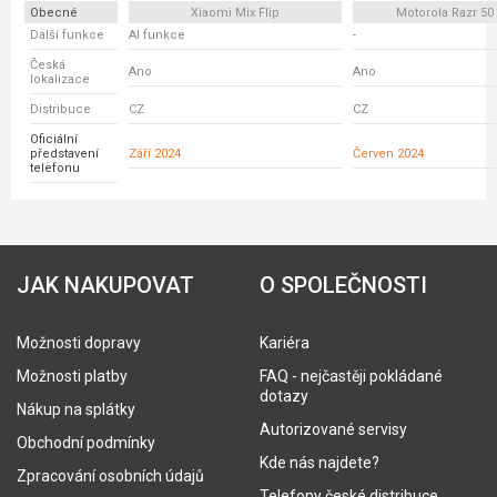
Obecné
Xiaomi Mix Flip
Motorola Razr 50 
Další funkce
AI funkce
-
Česká
Ano
Ano
lokalizace
Distribuce
CZ
CZ
Oficiální
představení
Září 2024
Červen 2024
telefonu
JAK NAKUPOVAT
O SPOLEČNOSTI
Možnosti dopravy
Kariéra
Možnosti platby
FAQ - nejčastěji pokládané
dotazy
Nákup na splátky
Autorizované servisy
Obchodní podmínky
Kde nás najdete?
Zpracování osobních údajů
Telefony české distribuce