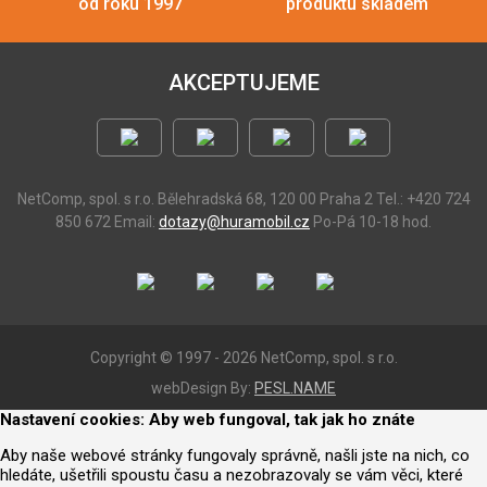
od roku 1997
produktu skladem
AKCEPTUJEME
NetComp, spol. s r.o.
Bělehradská 68, 120 00 Praha 2
Tel.: +420 724
850 672
Email:
dotazy@huramobil.cz
Po-Pá 10-18 hod.
Copyright © 1997 - 2026 NetComp, spol. s r.o.
webDesign By:
PESL.NAME
Nastavení cookies: Aby web fungoval, tak jak ho znáte
Aby naše webové stránky fungovaly správně, našli jste na nich, co
hledáte, ušetřili spoustu času a nezobrazovaly se vám věci, které