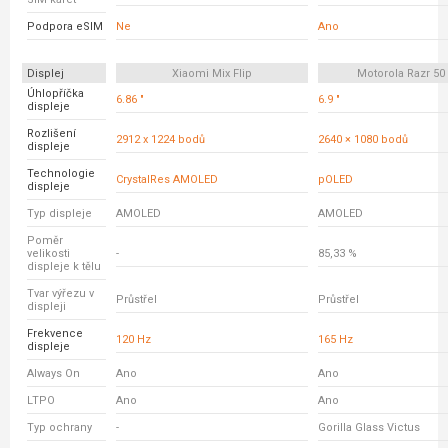
Podpora eSIM
Ne
Ano
Displej
Xiaomi Mix Flip
Motorola Razr 50 
Úhlopříčka
6.86 "
6.9 "
displeje
Rozlišení
2912 x 1224 bodů
2640 × 1080 bodů
displeje
Technologie
CrystalRes AMOLED
pOLED
displeje
Typ displeje
AMOLED
AMOLED
Poměr
velikosti
-
85,33 %
displeje k tělu
Tvar výřezu v
Průstřel
Průstřel
displeji
Frekvence
120 Hz
165 Hz
displeje
Always On
Ano
Ano
LTPO
Ano
Ano
Typ ochrany
-
Gorilla Glass Victus