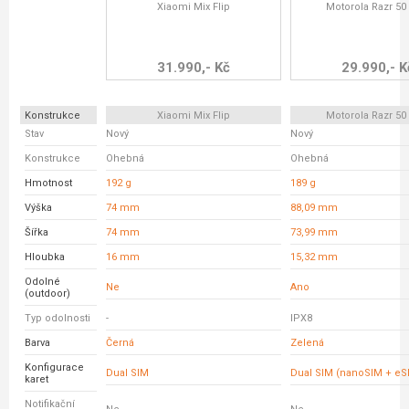
Xiaomi Mix Flip
Motorola Razr 50 
31.990,- Kč
29.990,- K
Konstrukce
Xiaomi Mix Flip
Motorola Razr 50 
Stav
Nový
Nový
Konstrukce
Ohebná
Ohebná
Hmotnost
192 g
189 g
Výška
74 mm
88,09 mm
Šířka
74 mm
73,99 mm
Hloubka
16 mm
15,32 mm
Odolné
Ne
Ano
(outdoor)
Typ odolnosti
-
IPX8
Barva
Černá
Zelená
Konfigurace
Dual SIM
Dual SIM (nanoSIM + eS
karet
Notifikační