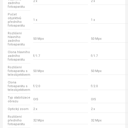
2 x
2 x
zadního
fotoaparátu
Počet
objektivů
1 x
1 x
předního
fotoaparátu
Rozlišení
hlavního
50 Mpx
50 Mpx
zadního
fotoaparátu
Clona hlavního
zadního
f/1.7
f/1.7
fotoaparátu
Rozlišení
fotoaparátu s
50 Mpx
50 Mpx
teleobjektivem
Clona
fotoaparátu s
f/2.0
f/2.0
teleobjektivem
Typ stabilizace
OIS
OIS
obrazu
Optický zoom
2 x
2 x
Rozlišení
předního
32 Mpx
32 Mpx
fotoaparátu