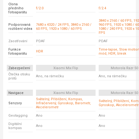
Clona
předního
f/2.0
f/2.4
fotoaparátu
3840 x 2160 / 60 FPS, 192
Podporovaná
7680 x 4320 / 24 FPS, 3840 x 2160 /
960 FPS, 1920 x 1080 / 60
rozlišení videa
60 FPS, 1920 x 1080 / 60 FPS
1080 / 240 FPS, 1920 x 10
FPS
Zaostřování
PDAF
PDAF
Funkce
Time-lapse, Slow motion
HDR
fotoaparátu
mód, HDR, blesk
Zabezpečení
Xiaomi Mix Flip
Motorola Razr 50 
Čtečka otisku
Ano, na rámečku
Ano, na rámečku
prstů
Navigace
Xiaomi Mix Flip
Motorola Razr 50 
Světelný, Přiblížení, Kompas,
Světelný, Přiblížení, Ko
Senzory
Infračervený, Gyroskop, Barometr,
Gyroskop, Akcelerometr
Akcelerometr
Geotagging
Ano
Ano
Digitální
Ano
Ano
kompas