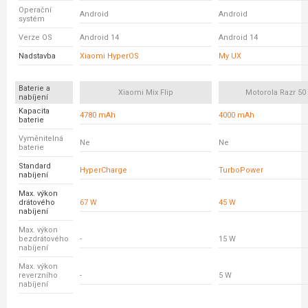
Operační
Android
Android
systém
Verze OS
Android 14
Android 14
Nadstavba
Xiaomi HyperOS
My UX
Baterie a
Xiaomi Mix Flip
Motorola Razr 50 
nabíjení
Kapacita
4780 mAh
4000 mAh
baterie
Vyměnitelná
Ne
Ne
baterie
Standard
HyperCharge
TurboPower
nabíjení
Max. výkon
drátového
67 W
45 W
nabíjení
Max. výkon
bezdrátového
-
15 W
nabíjení
Max. výkon
reverzního
-
5 W
nabíjení