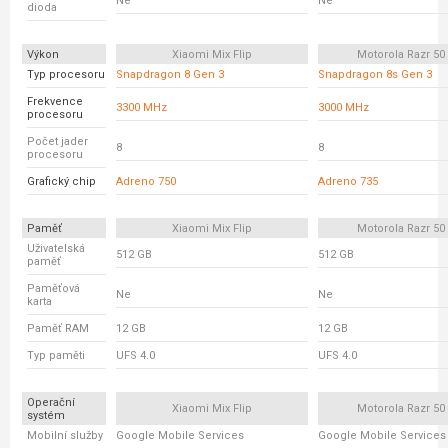
Ne
Ne
dioda
Výkon
Xiaomi Mix Flip
Motorola Razr 50 
Typ procesoru
Snapdragon 8 Gen 3
Snapdragon 8s Gen 3
Frekvence
3300 MHz
3000 MHz
procesoru
Počet jader
8
8
procesoru
Grafický chip
Adreno 750
Adreno 735
Paměť
Xiaomi Mix Flip
Motorola Razr 50 
Uživatelská
512 GB
512 GB
paměť
Paměťová
Ne
Ne
karta
Paměť RAM
12 GB
12 GB
Typ paměti
UFS 4.0
UFS 4.0
Operační
Xiaomi Mix Flip
Motorola Razr 50 
systém
Mobilní služby
Google Mobile Services
Google Mobile Services