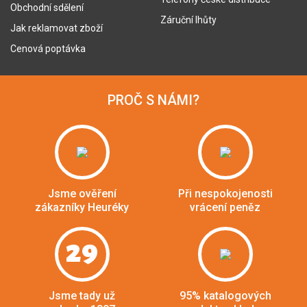
Obchodní sdělení
Záruční lhůty
Jak reklamovat zboží
Cenová poptávka
PROČ S NÁMI?
Jsme ověření
Při nespokojenosti
zákazníky Heuréky
vrácení peněz
29
Jsme tady už
95% katalogových