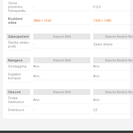
Clona
předního
-
f/2.0
fotoaparátu
Rozlišení
3840 × 2160
1920 × 1080
videa
Zabezpečení
Xiaomi Mi4
Xiaomi Redmi No
Čtečka otisku
-
Zadní strana
prstů
Navigace
Xiaomi Mi4
Xiaomi Redmi No
Geotagging
Ano
Ano
Digitální
Ano
Ano
kompas
Obecné
Xiaomi Mi4
Xiaomi Redmi No
Česká
Ano
Ano
lokalizace
Distribuce
-
CZ