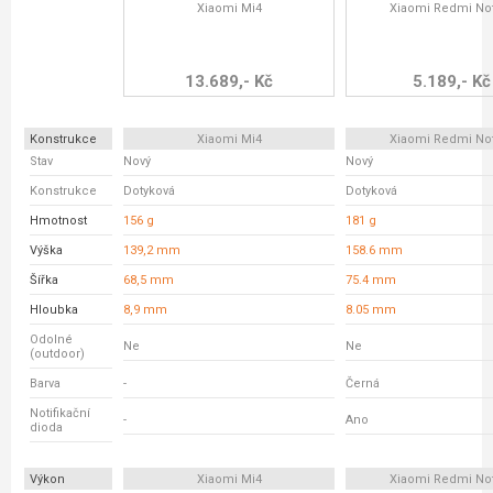
Xiaomi Mi4
Xiaomi Redmi No
13.689,- Kč
5.189,- Kč
Konstrukce
Xiaomi Mi4
Xiaomi Redmi No
Stav
Nový
Nový
Konstrukce
Dotyková
Dotyková
Hmotnost
156 g
181 g
Výška
139,2 mm
158.6 mm
Šířka
68,5 mm
75.4 mm
Hloubka
8,9 mm
8.05 mm
Odolné
Ne
Ne
(outdoor)
Barva
-
Černá
Notifikační
-
Ano
dioda
Výkon
Xiaomi Mi4
Xiaomi Redmi No