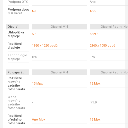
Podpora OTG
-
Ano
Podpora dvou
Ne
Ano
SIM karet
Displej
Xiaomi Mi4
Xiaomi Redmi No
Úhlopříčka
5 "
5.99 "
displeje
Rozlišení
1920 x 1280 bodů
2160 x 1080 bodů
displeje
Technologie
IPS
IPS
displeje
Fotoaparát
Xiaomi Mi4
Xiaomi Redmi No
Rozlišení
hlavního
13 Mpx
12 Mpx
zadního
fotoaparátu
Clona
hlavního
-
f/1.9
zadního
fotoaparátu
Rozlišení
předního
Ano Mpx
13 Mpx
fotoaparátu