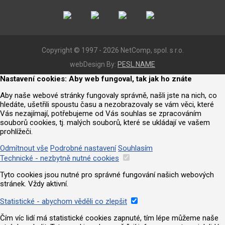
Copyright © 1997 - 2026 NetComp, spol. s r.o.
webDesign By:
PESL.NAME
Nastavení cookies: Aby web fungoval, tak jak ho znáte
Aby naše webové stránky fungovaly správně, našli jste na nich, co
hledáte, ušetřili spoustu času a nezobrazovaly se vám věci, které
Vás nezajímají, potřebujeme od Vás souhlas se zpracováním
souborů cookies, tj. malých souborů, které se ukládají ve vašem
prohlížeči.
Odmítnout vše
Podrobné nastavení
Souhlasím
Technické - nezbytně nutné cookies
Tyto cookies jsou nutné pro správné fungování našich webových
stránek. Vždy aktivní.
Statistické - abychom věděli co zlepšit
Čím víc lidí má statistické cookies zapnuté, tím lépe můžeme naše