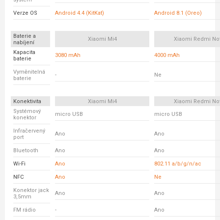
Verze OS
Android 4.4 (KitKat)
Android 8.1 (Oreo)
Baterie a
Xiaomi Mi4
Xiaomi Redmi No
nabíjení
Kapacita
3080 mAh
4000 mAh
baterie
Vyměnitelná
-
Ne
baterie
Konektivita
Xiaomi Mi4
Xiaomi Redmi No
Systémový
micro USB
micro USB
konektor
Infračervený
Ano
Ano
port
Bluetooth
Ano
Ano
Wi-Fi
Ano
802.11 a/b/g/n/ac
NFC
Ano
Ne
Konektor jack
Ano
Ano
3,5mm
FM rádio
-
Ano