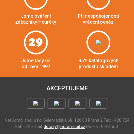
Jsme ověření
Při nespokojenosti
zákazníky Heuréky
vrácení peněz
29
Jsme tady už
95% katalogových
od roku 1997
produktu skladem
AKCEPTUJEME
NetComp, spol. s r.o.
Bělehradská 68, 120 00 Praha 2
Tel.: +420 724
850 672
Email:
dotazy@huramobil.cz
Po-Pá 10-18 hod.