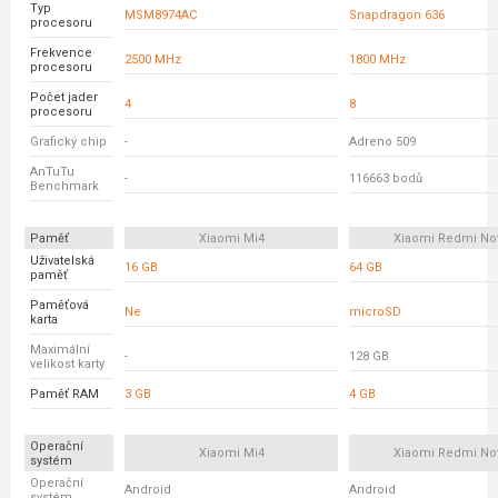
Typ
MSM8974AC
Snapdragon 636
procesoru
Frekvence
2500 MHz
1800 MHz
procesoru
Počet jader
4
8
procesoru
Grafický chip
-
Adreno 509
AnTuTu
-
116663 bodů
Benchmark
Paměť
Xiaomi Mi4
Xiaomi Redmi No
Uživatelská
16 GB
64 GB
paměť
Paměťová
Ne
microSD
karta
Maximální
-
128 GB
velikost karty
Paměť RAM
3 GB
4 GB
Operační
Xiaomi Mi4
Xiaomi Redmi No
systém
Operační
Android
Android
systém