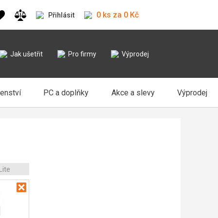
0 ks za 0 Kč
Přihlásit
Jak ušetřit
Pro firmy
Výprodej
šenství
PC a doplňky
Akce a slevy
Výprodej
Lite