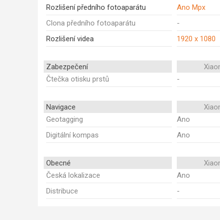
Rozlišení předního fotoaparátu
Ano Mpx
Clona předního fotoaparátu
-
Rozlišení videa
1920 x 1080
Zabezpečení
Xiao
Čtečka otisku prstů
-
Navigace
Xiao
Geotagging
Ano
Digitální kompas
Ano
Obecné
Xiao
Česká lokalizace
Ano
Distribuce
-