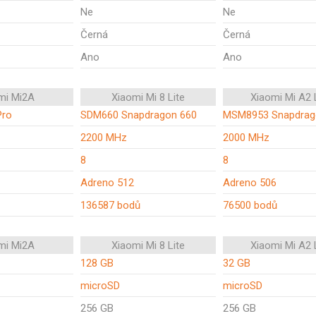
Ne
Ne
Černá
Černá
Ano
Ano
mi Mi2A
Xiaomi Mi 8 Lite
Xiaomi Mi A2 
Pro
SDM660 Snapdragon 660
MSM8953 Snapdrag
2200 MHz
2000 MHz
8
8
Adreno 512
Adreno 506
136587 bodů
76500 bodů
mi Mi2A
Xiaomi Mi 8 Lite
Xiaomi Mi A2 
128 GB
32 GB
microSD
microSD
256 GB
256 GB