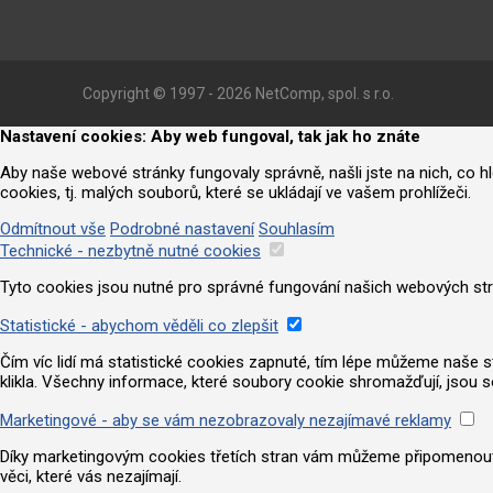
Copyright © 1997 - 2026 NetComp, spol. s r.o.
Nastavení cookies: Aby web fungoval, tak jak ho znáte
Aby naše webové stránky fungovaly správně, našli jste na nich, co 
cookies, tj. malých souborů, které se ukládají ve vašem prohlížeči.
Odmítnout vše
Podrobné nastavení
Souhlasím
Technické - nezbytně nutné cookies
Tyto cookies jsou nutné pro správné fungování našich webových strá
Statistické - abychom věděli co zlepšit
Čím víc lidí má statistické cookies zapnuté, tím lépe můžeme naše strá
klikla. Všechny informace, které soubory cookie shromažďují, jsou 
Marketingové - aby se vám nezobrazovaly nezajímavé reklamy
Díky marketingovým cookies třetích stran vám můžeme připomenout nab
věci, které vás nezajímají.