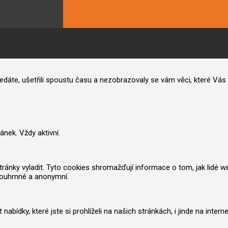
hledáte, ušetřili spoustu času a nezobrazovaly se vám věci, které V
nek. Vždy aktivní.
nky vyladit. Tyto cookies shromažďují informace o tom, jak lidé web po
souhrnné a anonymní.
ídky, které jste si prohlíželi na našich stránkách, i jinde na inter