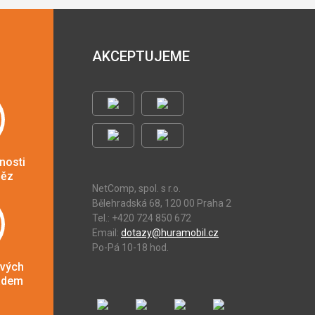
AKCEPTUJEME
nosti
něz
NetComp, spol. s r.o.
Bělehradská 68, 120 00 Praha 2
Tel.: +420 724 850 672
Email:
dotazy@huramobil.cz
Po-Pá 10-18 hod.
ových
adem