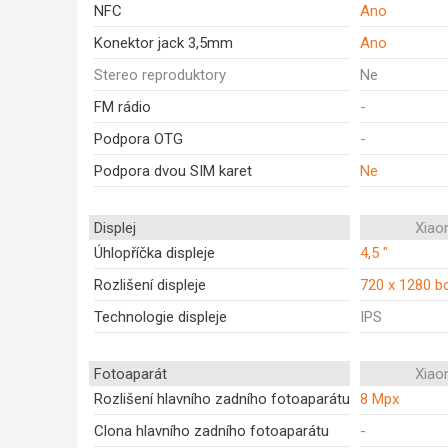
NFC
Ano
Konektor jack 3,5mm
Ano
Stereo reproduktory
Ne
FM rádio
-
Podpora OTG
-
Podpora dvou SIM karet
Ne
Displej
Xiao
Úhlopříčka displeje
4,5 "
Rozlišení displeje
720 x 1280 b
Technologie displeje
IPS
Fotoaparát
Xiao
Rozlišení hlavního zadního fotoaparátu
8 Mpx
Clona hlavního zadního fotoaparátu
-