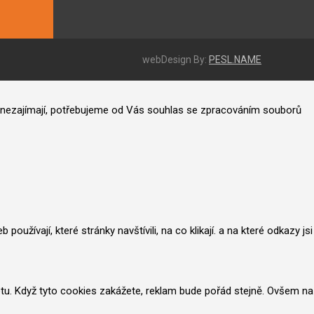
webDesign By:
PESL.NAME
ás nezajímají, potřebujeme od Vás souhlas se zpracováním souborů
užívají, které stránky navštívili, na co klikají. a na které odkazy jsi
netu. Když tyto cookies zakážete, reklam bude pořád stejně. Ovšem na