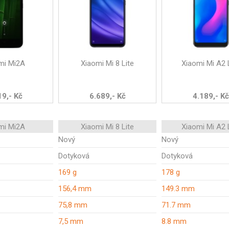
mi Mi2A
Xiaomi Mi 8 Lite
Xiaomi Mi A2 
19,- Kč
6.689,- Kč
4.189,- Kč
mi Mi2A
Xiaomi Mi 8 Lite
Xiaomi Mi A2 
Nový
Nový
Dotyková
Dotyková
169 g
178 g
156,4 mm
149.3 mm
75,8 mm
71.7 mm
7,5 mm
8.8 mm