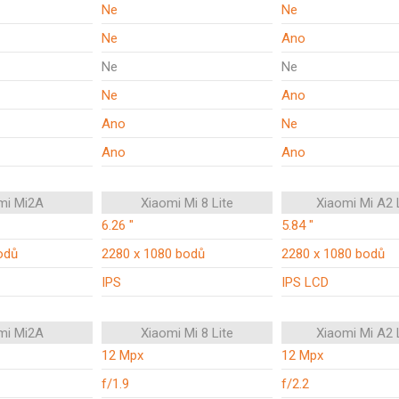
Ne
Ne
Ne
Ano
Ne
Ne
Ne
Ano
Ano
Ne
Ano
Ano
mi Mi2A
Xiaomi Mi 8 Lite
Xiaomi Mi A2 
6.26 "
5.84 "
odů
2280 x 1080 bodů
2280 x 1080 bodů
IPS
IPS LCD
mi Mi2A
Xiaomi Mi 8 Lite
Xiaomi Mi A2 
12 Mpx
12 Mpx
f/1.9
f/2.2