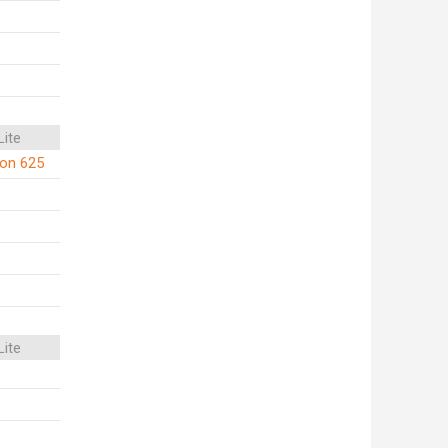
Lite
on 625
Lite