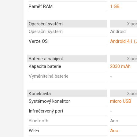
Paměť RAM
1 GB
Operační systém
Xiao
Operační systém
Android
Verze OS
Android 4.1 (
Baterie a nabíjení
Xiao
Kapacita baterie
2030 mAh
Vyměnitelná baterie
-
Konektivita
Xiao
Systémový konektor
micro USB
Infračervený port
-
Bluetooth
Ano
Wi-Fi
Ano