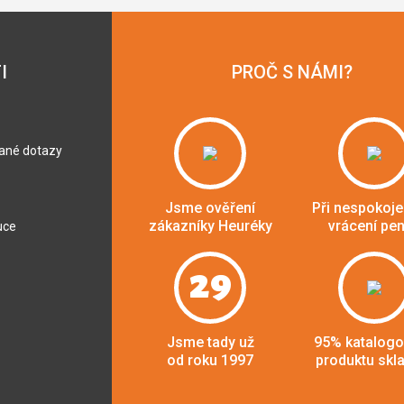
I
PROČ S NÁMI?
dané dotazy
Jsme ověření
Při nespokoje
zákazníky Heuréky
vrácení pe
uce
29
Jsme tady už
95% katalog
od roku 1997
produktu skl