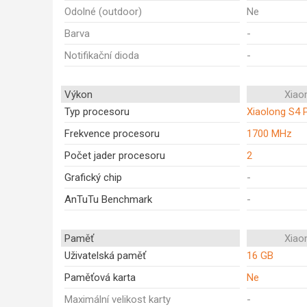
Odolné (outdoor)
Ne
Barva
-
Notifikační dioda
-
Výkon
Xiao
Typ procesoru
Xiaolong S4 
Frekvence procesoru
1700 MHz
Počet jader procesoru
2
Grafický chip
-
AnTuTu Benchmark
-
Paměť
Xiao
Uživatelská paměť
16 GB
Paměťová karta
Ne
Maximální velikost karty
-