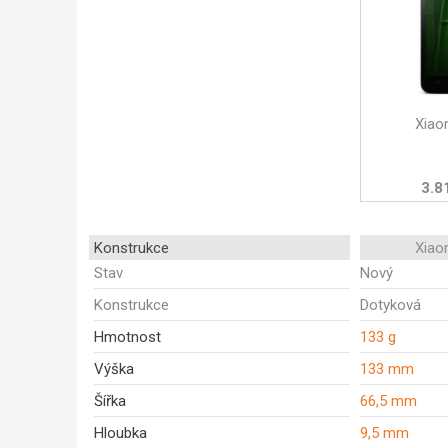
Xiao
3.8
Konstrukce
Xiao
Stav
Nový
Konstrukce
Dotyková
Hmotnost
133 g
Výška
133 mm
Šířka
66,5 mm
Hloubka
9,5 mm