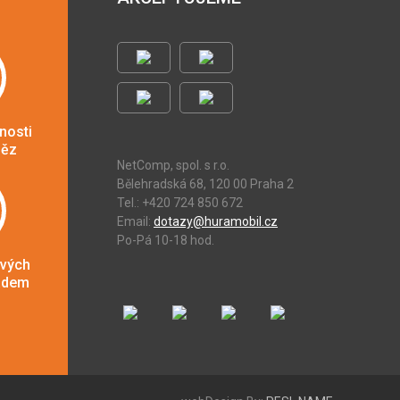
nosti
něz
NetComp, spol. s r.o.
Bělehradská 68, 120 00 Praha 2
Tel.: +420 724 850 672
Email:
dotazy@huramobil.cz
Po-Pá 10-18 hod.
ových
adem