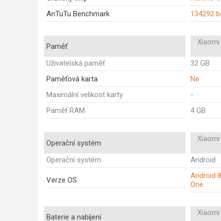
AnTuTu Benchmark
134292 b
Xiaomi 
Paměť
Uživatelská paměť
32 GB
Paměťová karta
Ne
Maximální velikost karty
-
Paměť RAM
4 GB
Xiaomi 
Operační systém
Operační systém
Android
Android 8
Verze OS
One
Xiaomi 
Baterie a nabíjení