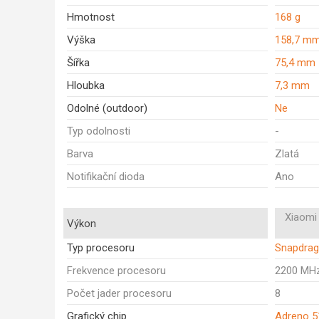
Hmotnost
168 g
Výška
158,7 m
Šířka
75,4 mm
Hloubka
7,3 mm
Odolné (outdoor)
Ne
Typ odolnosti
-
Barva
Zlatá
Notifikační dioda
Ano
Xiaomi 
Výkon
Typ procesoru
Snapdrag
Frekvence procesoru
2200 MH
Počet jader procesoru
8
Grafický chip
Adreno 5