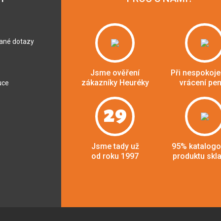
dané dotazy
Jsme ověření
Při nespokoje
zákazníky Heuréky
vrácení pe
uce
29
Jsme tady už
95% katalog
od roku 1997
produktu skl