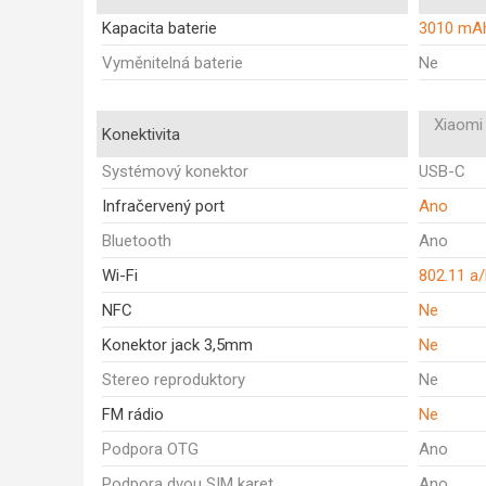
Kapacita baterie
3010 mA
Vyměnitelná baterie
Ne
Xiaomi 
Konektivita
Systémový konektor
USB-C
Infračervený port
Ano
Bluetooth
Ano
Wi-Fi
802.11 a
NFC
Ne
Konektor jack 3,5mm
Ne
Stereo reproduktory
Ne
FM rádio
Ne
Podpora OTG
Ano
Podpora dvou SIM karet
Ano