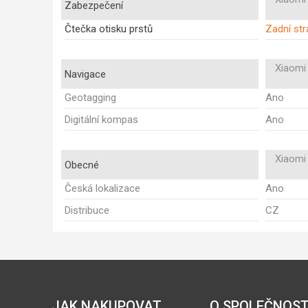
Zabezpečení
Čtečka otisku prstů
Zadní st
Xiaomi 
Navigace
Geotagging
Ano
Digitální kompas
Ano
Xiaomi 
Obecné
Česká lokalizace
Ano
Distribuce
CZ
JAK NAKUPOVAT
O SPOLEČNOST