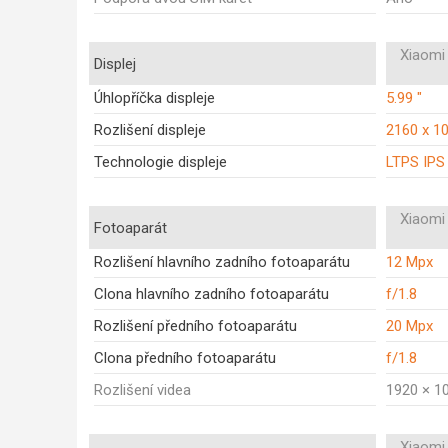
Xiaomi 
Displej
Úhlopříčka displeje
5.99 "
Rozlišení displeje
2160 x 1
Technologie displeje
LTPS IPS
Xiaomi 
Fotoaparát
Rozlišení hlavního zadního fotoaparátu
12 Mpx
Clona hlavního zadního fotoaparátu
f/1.8
Rozlišení předního fotoaparátu
20 Mpx
Clona předního fotoaparátu
f/1.8
Rozlišení videa
1920 × 1
Xiaomi 