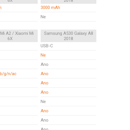
6X
2018
h
3000 mAh
Ne
Mi A2 / Xiaomi Mi
Samsung A530 Galaxy A8
6X
2018
USB-C
Ne
Ano
/b/g/n/ac
Ano
Ano
Ano
Ne
Ano
Ano
Ano