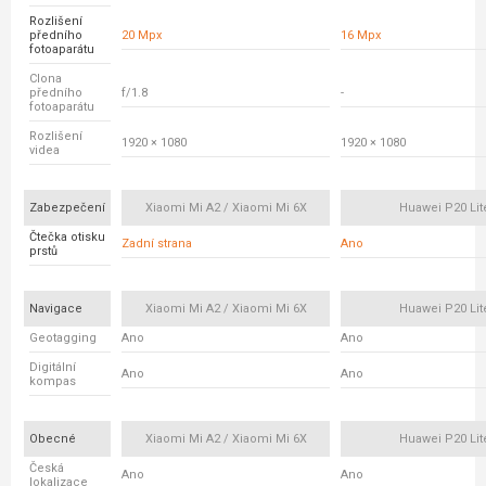
Rozlišení
předního
20 Mpx
16 Mpx
fotoaparátu
Clona
předního
f/1.8
-
fotoaparátu
Rozlišení
1920 × 1080
1920 × 1080
videa
Zabezpečení
Xiaomi Mi A2 / Xiaomi Mi 6X
Huawei P20 Lit
Čtečka otisku
Zadní strana
Ano
prstů
Navigace
Xiaomi Mi A2 / Xiaomi Mi 6X
Huawei P20 Lit
Geotagging
Ano
Ano
Digitální
Ano
Ano
kompas
Obecné
Xiaomi Mi A2 / Xiaomi Mi 6X
Huawei P20 Lit
Česká
Ano
Ano
lokalizace