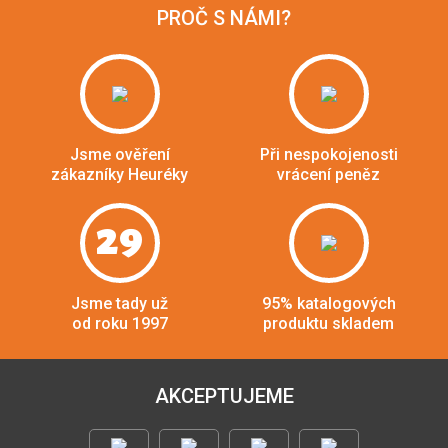
PROČ S NÁMI?
Jsme ověření
Při nespokojenosti
zákazníky Heuréky
vrácení peněz
29
Jsme tady už
95% katalogových
od roku 1997
produktu skladem
AKCEPTUJEME