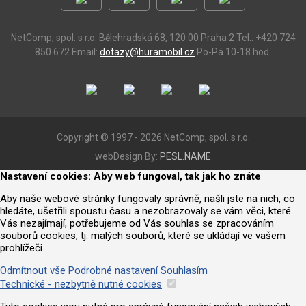
NetComp, spol. s r.o.
Bělehradská 68, 120 00 Praha 2
Tel.: +420 724
850 672
Email:
dotazy@huramobil.cz
Po-Pá 10-18 hod.
Copyright © 1997 - 2026 NetComp, spol. s r.o.
webDesign By:
PESL.NAME
Nastavení cookies: Aby web fungoval, tak jak ho znáte
Aby naše webové stránky fungovaly správně, našli jste na nich, co
hledáte, ušetřili spoustu času a nezobrazovaly se vám věci, které
Vás nezajímají, potřebujeme od Vás souhlas se zpracováním
souborů cookies, tj. malých souborů, které se ukládají ve vašem
prohlížeči.
Odmítnout vše
Podrobné nastavení
Souhlasím
Technické - nezbytně nutné cookies