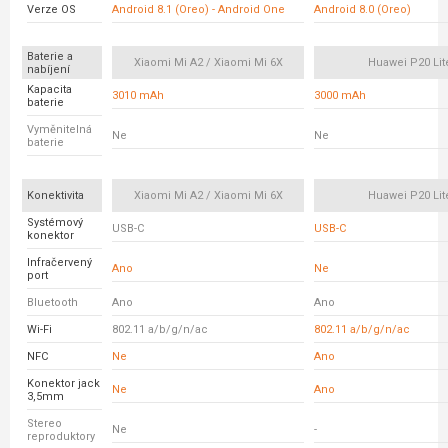
Verze OS
Android 8.1 (Oreo) - Android One
Android 8.0 (Oreo)
Baterie a
Xiaomi Mi A2 / Xiaomi Mi 6X
Huawei P20 Lit
nabíjení
Kapacita
3010 mAh
3000 mAh
baterie
Vyměnitelná
Ne
Ne
baterie
Konektivita
Xiaomi Mi A2 / Xiaomi Mi 6X
Huawei P20 Lit
Systémový
USB-C
USB-C
konektor
Infračervený
Ano
Ne
port
Bluetooth
Ano
Ano
Wi-Fi
802.11 a/b/g/n/ac
802.11 a/b/g/n/ac
NFC
Ne
Ano
Konektor jack
Ne
Ano
3,5mm
Stereo
Ne
-
reproduktory