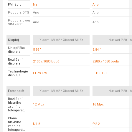
FM rádio
Ne
Ano
Podpora OTG
Ano
Ano
Podpora dvou
Ano
Ano
SIM karet
Displej
Xiaomi Mi A2 / Xiaomi Mi 6X
Huawei P20 Lit
Úhlopříčka
5.99 "
5.84 "
displeje
Rozlišení
2160 x 1080 bodů
2280 x 1080 bodů
displeje
Technologie
LTPS IPS
LTPS TFT
displeje
Fotoaparát
Xiaomi Mi A2 / Xiaomi Mi 6X
Huawei P20 Lit
Rozlišení
hlavního
12 Mpx
16 Mpx
zadního
fotoaparátu
Clona
hlavního
f/1.8
f/2.2
zadního
fotoaparátu