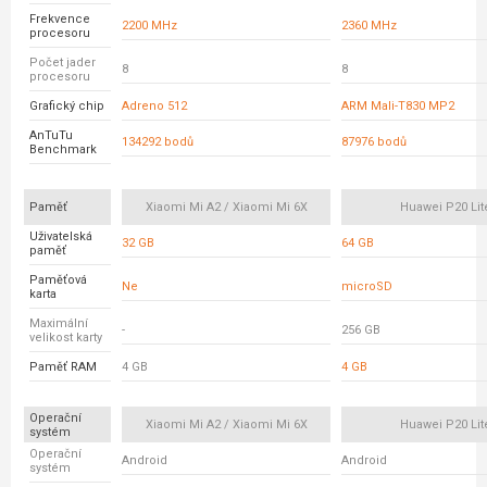
Frekvence
2200 MHz
2360 MHz
procesoru
Počet jader
8
8
procesoru
Grafický chip
Adreno 512
ARM Mali-T830 MP2
AnTuTu
134292 bodů
87976 bodů
Benchmark
Paměť
Xiaomi Mi A2 / Xiaomi Mi 6X
Huawei P20 Lit
Uživatelská
32 GB
64 GB
paměť
Paměťová
Ne
microSD
karta
Maximální
-
256 GB
velikost karty
Paměť RAM
4 GB
4 GB
Operační
Xiaomi Mi A2 / Xiaomi Mi 6X
Huawei P20 Lit
systém
Operační
Android
Android
systém