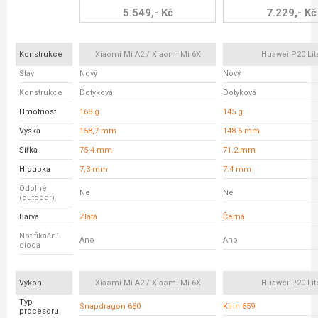
5.549,- Kč
7.229,- Kč
Konstrukce
Xiaomi Mi A2 / Xiaomi Mi 6X
Huawei P20 Lit
Stav
Nový
Nový
Konstrukce
Dotyková
Dotyková
Hmotnost
168 g
145 g
Výška
158,7 mm
148.6 mm
Šířka
75,4 mm
71.2 mm
Hloubka
7,3 mm
7.4 mm
Odolné
Ne
Ne
(outdoor)
Barva
Zlatá
Černá
Notifikační
Ano
Ano
dioda
Výkon
Xiaomi Mi A2 / Xiaomi Mi 6X
Huawei P20 Lit
Typ
Snapdragon 660
Kirin 659
procesoru