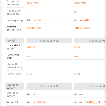
Frekvence
2300 MHz
2200 MHz
procesoru
Počet jader
8
8
procesoru
Grafický chip
Adreno 616
Adreno 618
AnTuTu
178000 bodů
218625 bodů
Benchmark
Paměť
Xiaomi Mi 9 SE
Xiaomi Mi 9T
Uživatelská
128 GB
64 GB
paměť
Paměťová
Ne
Ne
karta
Maximální
-
-
velikost karty
Paměť RAM
6 GB
6 GB
Operační
Xiaomi Mi 9 SE
Xiaomi Mi 9T
systém
Operační
Android
Android
systém
Verze OS
Android 9.0 (Pie)
Android 9.0 (Pie) - MIUI 1