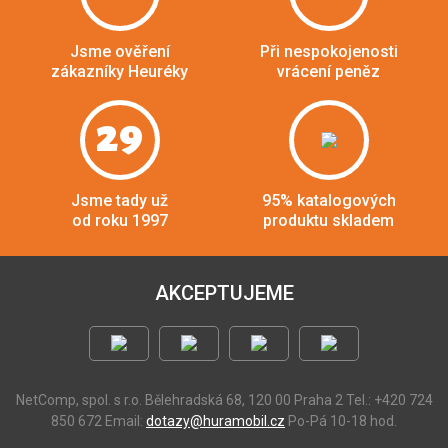
Jsme ověření
Při nespokojenosti
zákazníky Heuréky
vrácení peněz
29
Jsme tady už
95% katalogových
od roku 1997
produktu skladem
AKCEPTUJEME
NetComp, spol. s r.o.
Bělehradská 68, 120 00 Praha 2
Tel.: +420 724
850 672
Email:
dotazy@huramobil.cz
Po-Pá 10-18 hod.