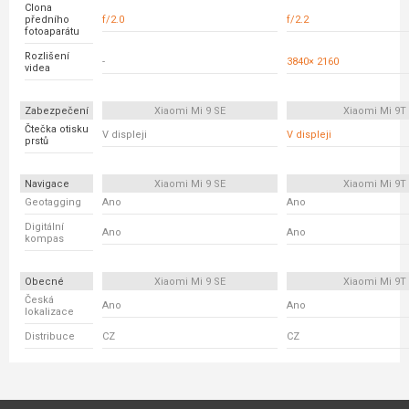
Clona
předního
f/2.0
f/2.2
fotoaparátu
Rozlišení
-
3840× 2160
videa
Zabezpečení
Xiaomi Mi 9 SE
Xiaomi Mi 9T
Čtečka otisku
V displeji
V displeji
prstů
Navigace
Xiaomi Mi 9 SE
Xiaomi Mi 9T
Geotagging
Ano
Ano
Digitální
Ano
Ano
kompas
Obecné
Xiaomi Mi 9 SE
Xiaomi Mi 9T
Česká
Ano
Ano
lokalizace
Distribuce
CZ
CZ