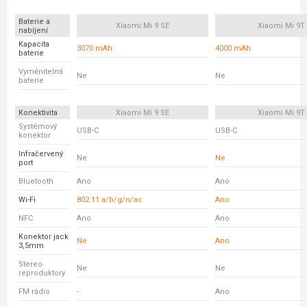
Baterie a
Xiaomi Mi 9 SE
Xiaomi Mi 9T
nabíjení
Kapacita
3070 mAh
4000 mAh
baterie
Vyměnitelná
Ne
Ne
baterie
Konektivita
Xiaomi Mi 9 SE
Xiaomi Mi 9T
Systémový
USB-C
USB-C
konektor
Infračervený
Ne
Ne
port
Bluetooth
Ano
Ano
Wi-Fi
802.11 a/b/g/n/ac
Ano
NFC
Ano
Ano
Konektor jack
Ne
Ano
3,5mm
Stereo
Ne
Ne
reproduktory
FM rádio
-
Ano