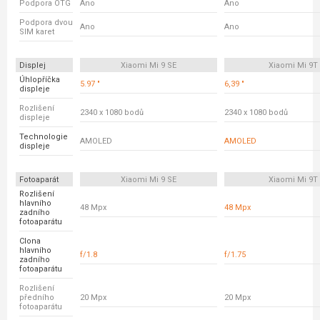
Podpora OTG
Ano
Ano
Podpora dvou
Ano
Ano
SIM karet
Displej
Xiaomi Mi 9 SE
Xiaomi Mi 9T
Úhlopříčka
5.97 "
6,39 "
displeje
Rozlišení
2340 x 1080 bodů
2340 x 1080 bodů
displeje
Technologie
AMOLED
AMOLED
displeje
Fotoaparát
Xiaomi Mi 9 SE
Xiaomi Mi 9T
Rozlišení
hlavního
48 Mpx
48 Mpx
zadního
fotoaparátu
Clona
hlavního
f/1.8
f/1.75
zadního
fotoaparátu
Rozlišení
předního
20 Mpx
20 Mpx
fotoaparátu