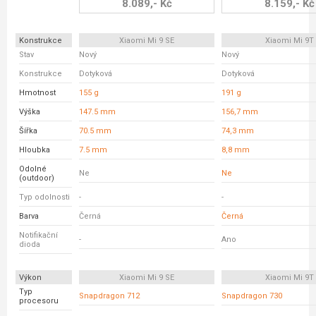
8.089,- Kč
8.159,- Kč
Konstrukce
Xiaomi Mi 9 SE
Xiaomi Mi 9T
Stav
Nový
Nový
Konstrukce
Dotyková
Dotyková
Hmotnost
155 g
191 g
Výška
147.5 mm
156,7 mm
Šířka
70.5 mm
74,3 mm
Hloubka
7.5 mm
8,8 mm
Odolné
Ne
Ne
(outdoor)
Typ odolnosti
-
-
Barva
Černá
Černá
Notifikační
-
Ano
dioda
Výkon
Xiaomi Mi 9 SE
Xiaomi Mi 9T
Typ
Snapdragon 712
Snapdragon 730
procesoru