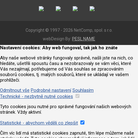
Copyright © 1997 - 2026 NetComp, spol. s r.o.
webDesign By:
PESL.NAME
Nastavení cookies: Aby web fungoval, tak jak ho znáte
Aby naše webové stránky fungovaly správně, našli jste na nich, co
hledáte, ušetřili spoustu času a nezobrazovaly se vám věci, které
Vás nezajímají, potřebujeme od Vás souhlas se zpracováním
souborů cookies, tj. malých souborů, které se ukládají ve vašem
prohlížeči.
Odmítnout vše
Podrobné nastavení
Souhlasím
Technické - nezbytně nutné cookies
Tyto cookies jsou nutné pro správné fungování našich webových
stránek. Vždy aktivní.
Statistické - abychom věděli co zlepšit
Čím víc lidí má statistické cookies zapnuté, tím lépe můžeme naše